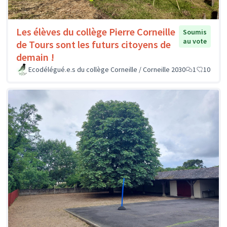
Les élèves du collège Pierre Corneille
Soumis
au vote
de Tours sont les futurs citoyens de
demain !
Ecodélégué.e.s du collège Corneille / Corneille 2030
1
10