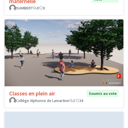
maternelle
ISAMBERT
0
0
Classes en plein air
Soumis au vote
Collège Alphonse de Lamartine
1
34