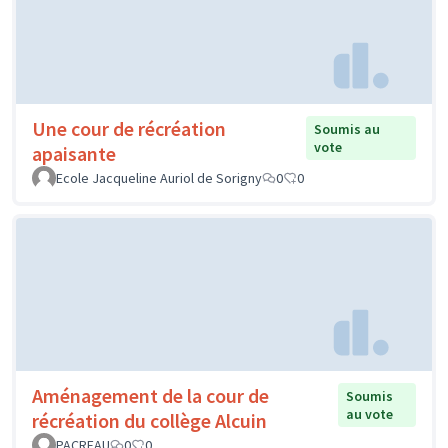
Une cour de récréation
Soumis au
vote
apaisante
Ecole Jacqueline Auriol de Sorigny
0
0
Aménagement de la cour de
Soumis
au vote
récréation du collège Alcuin
PACREAU
0
0