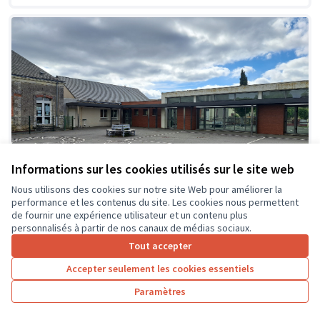
Informations sur les cookies utilisés sur le site web
Nous utilisons des cookies sur notre site Web pour améliorer la
performance et les contenus du site. Les cookies nous permettent
de fournir une expérience utilisateur et un contenu plus
personnalisés à partir de nos canaux de médias sociaux.
Tout accepter
Création d'espaces ombragés et
Soumis
Accepter seulement les cookies essentiels
au vote
zones de jeux détentes dans la cour
de l'école
Paramètres
Ecole primaire du Kiosque
0
26