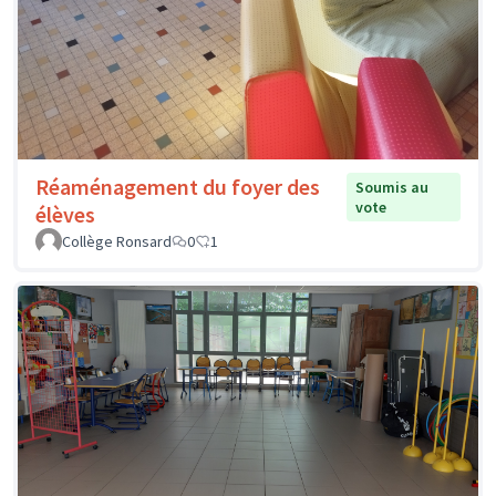
Réaménagement du foyer des
Soumis au
vote
élèves
Collège Ronsard
0
1