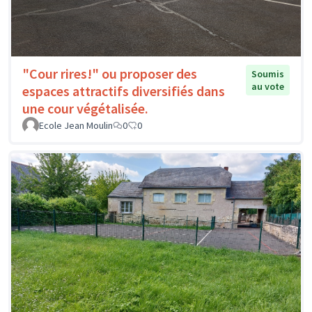
"Cour rires!" ou proposer des
Soumis
au vote
espaces attractifs diversifiés dans
une cour végétalisée.
Ecole Jean Moulin
0
0