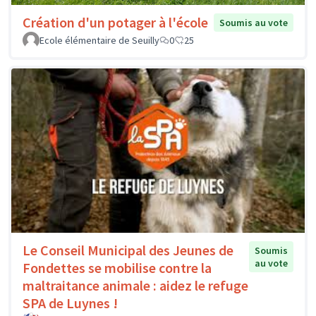
Création d'un potager à l'école
Soumis au vote
Ecole élémentaire de Seuilly
0
25
Le Conseil Municipal des Jeunes de
Soumis
au vote
Fondettes se mobilise contre la
maltraitance animale : aidez le refuge
SPA de Luynes !