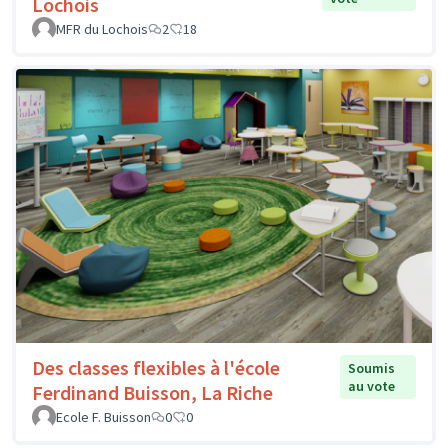
Lochois
MFR du Lochois
2
18
Des classes flexibles à l'école
Soumis
au vote
Ferdinand Buisson, La Riche
Ecole F. Buisson
0
0