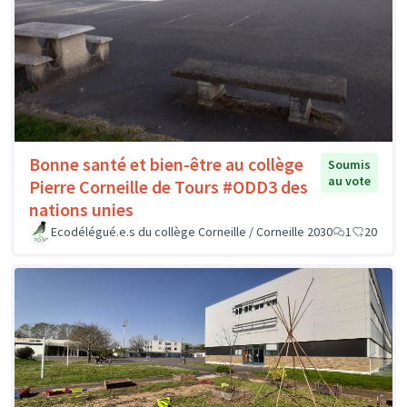
Bonne santé et bien-être au collège
Soumis
au vote
Pierre Corneille de Tours #ODD3 des
nations unies
Ecodélégué.e.s du collège Corneille / Corneille 2030
1
20