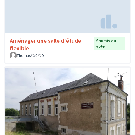
Aménager une salle d'étude
Soumis au
vote
flexible
Thomas
0
0