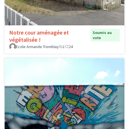
Notre cour aménagée et
Soumis au
vote
végétalisée !
Ecole Armande Tremblay
1
24