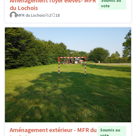
Aménagement foyer élèves- MFR
Soumis au
vote
du Lochois
MFR du Lochois
2
18
Aménagement extérieur - MFR du
Soumis au
vote