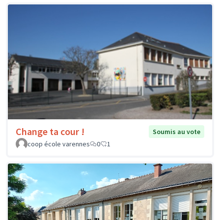
Change ta cour !
Soumis au vote
coop école varennes
0
1