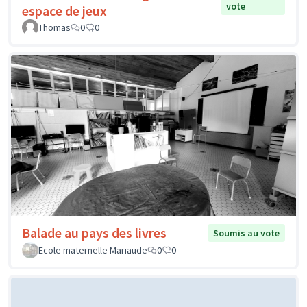
vote
espace de jeux
Thomas
0
0
Balade au pays des livres
Soumis au vote
Ecole maternelle Mariaude
0
0