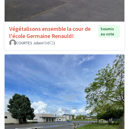
Végétalisons ensemble la cour de
Soumis
au vote
l'école Germaine Renauld!
COURTES Julien
0
1