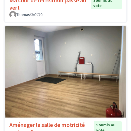
Ma cour de récréation passe au
Soumis au
vote
vert
Thomas
0
0
Aménager la salle de motricité
Soumis au
vote