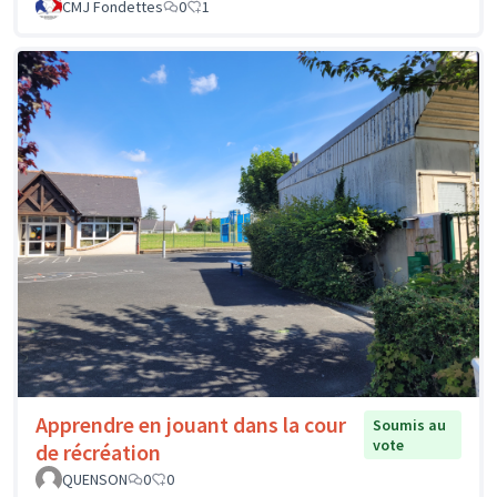
CMJ Fondettes
0
1
Apprendre en jouant dans la cour
Soumis au
vote
de récréation
QUENSON
0
0