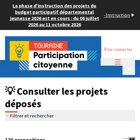
La phase d'instruction des projets du
budget participatif départemental
-
Instruction
jeunesse 2026 est en cours : du 06 juillet
2026 au 11 octobre 2026
Se connecter
Menu princi
Budget Participatif JEUNESSE 2024
/
Menu p
💡 Consulter les projets déposés
💡 Consulter les projets
déposés
Filtrer et rechercher
136 propositions