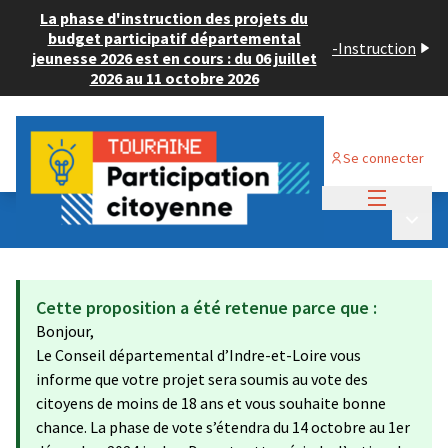
La phase d'instruction des projets du
budget participatif départemental
-
Instruction
jeunesse 2026 est en cours : du 06 juillet
2026 au 11 octobre 2026
Se connecter
Menu princi
Budget Participatif JEUNESSE 2024
/
Menu p
💡 Consulter les projets déposés
Cette proposition a été retenue parce que :
Bonjour,
Le Conseil départemental d’Indre-et-Loire vous
informe que votre projet sera soumis au vote des
citoyens de moins de 18 ans et vous souhaite bonne
chance. La phase de vote s’étendra du 14 octobre au 1er