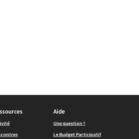
ssources
Aide
ivité
Une question ?
ncontres
Le Budget Participatif