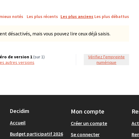
 mieux notés
Les plus récents
Les plus anciens
Les plus débattus
 désactivés, mais vous pouvez lire ceux déjà saisis.
ro de version 1
(sur 1)
Vérifiez l'empreinte
 les autres versions
numérique
Decidim
Mon compte
Re
Accueil
Créer un compte
Act
Budget participatif 2026
Se connecter
Re