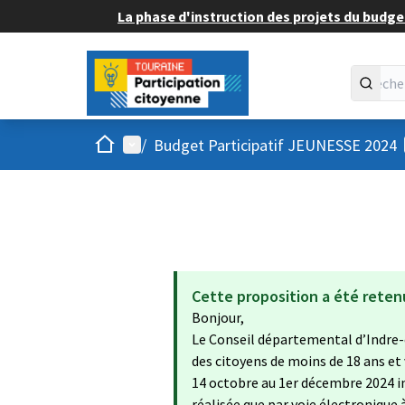
La phase d'instruction des projets du budget
Accueil
Menu principal
/
Budget Participatif JEUNESSE 2024
Cette proposition a été reten
Bonjour,
Le Conseil départemental d’Indre-
des citoyens de moins de 18 ans et
14 octobre au 1er décembre 2024 in
réalisée que par voie électronique 