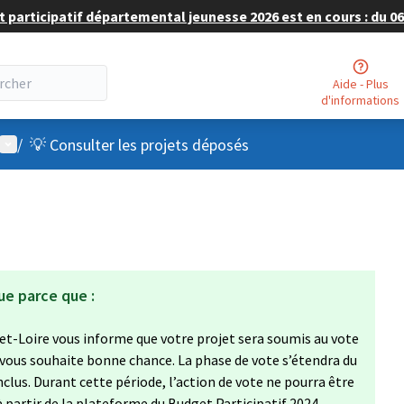
 participatif départemental jeunesse 2026 est en cours : du 06 
Aide - Plus
d'informations
Menu utilisateur
/
💡 Consulter les projets déposés
ue parce que :
et-Loire vous informe que votre projet sera soumis au vote
 vous souhaite bonne chance. La phase de vote s’étendra du
clus. Durant cette période, l’action de vote ne pourra être
à partir de la plateforme du Budget Participatif 2024,