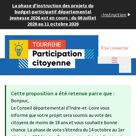
La phase d'instruction des projets du
budget participatif départemental
-
Instruction
jeunesse 2026 est en cours : du 06 juillet
2026 au 11 octobre 2026
Se connecter
Menu princi
Budget Participatif JEUNESSE 2024
/
Menu p
💡 Consulter les projets déposés
Cette proposition a été retenue parce que :
Bonjour,
Le Conseil départemental d’Indre-et-Loire vous
informe que votre projet sera soumis au vote des
citoyens de moins de 18 ans et vous souhaite bonne
chance. La phase de vote s’étendra du 14 octobre au 1er