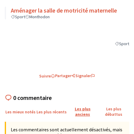
Aménager la salle de motricité maternelle
Sport
Monthodon
Sport
Filtrer les
Partager
Signaler
Suivre
0 commentaire
Les plus
Les plus
Les mieux notés
Les plus récents
anciens
débattus
Les commentaires sont actuellement désactivés, mais