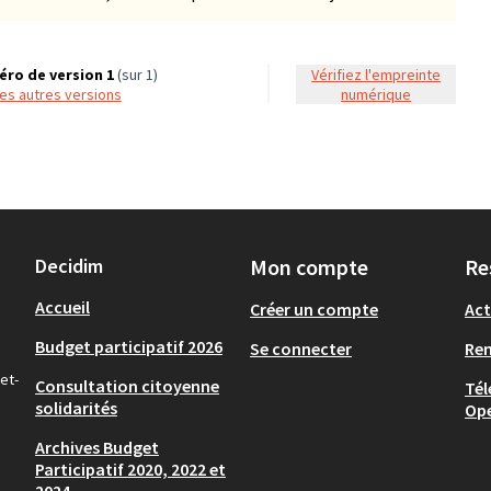
ro de version 1
(sur 1)
Vérifiez l'empreinte
 les autres versions
numérique
Decidim
Mon compte
Re
Accueil
Créer un compte
Act
Budget participatif 2026
Se connecter
Re
et-
Consultation citoyenne
Tél
solidarités
Op
Archives Budget
Participatif 2020, 2022 et