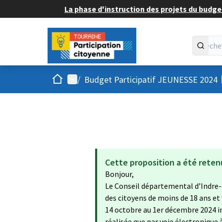
La phase d'instruction des projets du budget
Accueil
Menu principal
/
Budget Participatif JEUNESSE 2024
Cette proposition a été reten
Bonjour,
Le Conseil départemental d’Indre-
des citoyens de moins de 18 ans et
14 octobre au 1er décembre 2024 in
réalisée que par voie électronique 