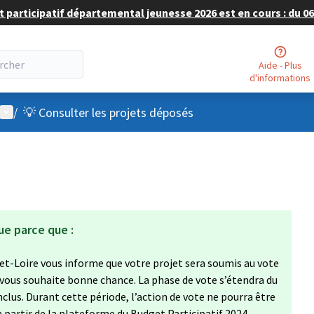
 participatif départemental jeunesse 2026 est en cours : du 06 
Aide - Plus
d'informations
Menu utilisateur
/
💡 Consulter les projets déposés
ue parce que :
et-Loire vous informe que votre projet sera soumis au vote
 vous souhaite bonne chance. La phase de vote s’étendra du
clus. Durant cette période, l’action de vote ne pourra être
à partir de la plateforme du Budget Participatif 2024,