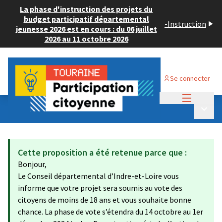
La phase d'instruction des projets du
budget participatif départemental
-
Instruction
jeunesse 2026 est en cours : du 06 juillet
2026 au 11 octobre 2026
Se connecter
Menu princi
Budget Participatif JEUNESSE 2024
/
Menu p
💡 Consulter les projets déposés
Cette proposition a été retenue parce que :
Bonjour,
Le Conseil départemental d’Indre-et-Loire vous
informe que votre projet sera soumis au vote des
citoyens de moins de 18 ans et vous souhaite bonne
chance. La phase de vote s’étendra du 14 octobre au 1er