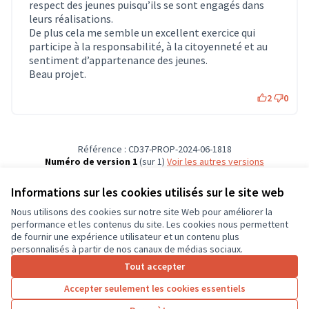
respect des jeunes puisqu’ils se sont engagés dans
leurs réalisations.
De plus cela me semble un excellent exercice qui
participe à la responsabilité, à la citoyenneté et au
sentiment d’appartenance des jeunes.
Beau projet.
2
0
Référence : CD37-PROP-2024-06-1818
Numéro de version 1
(sur 1)
voir les autres versions
Vérifiez l'empreinte numérique
Informations sur les cookies utilisés sur le site web
Nous utilisons des cookies sur notre site Web pour améliorer la
Conditions d'utilisation
performance et les contenus du site. Les cookies nous permettent
Paramètres des cookies
de fournir une expérience utilisateur et un contenu plus
CD37 sur X
CD37 sur Facebook
CD37 sur Instagram
CD37 sur YouTube
personnalisés à partir de nos canaux de médias sociaux.
(Lien externe)
(Lien externe)
(Lien externe)
(Lien externe)
Tout accepter
Accepter seulement les cookies essentiels
Licence Cre
(Lien extern