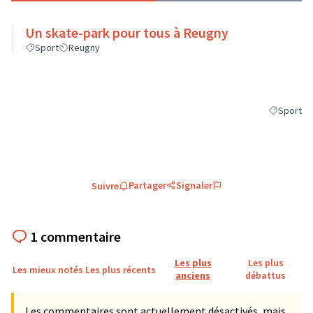
Un skate-park pour tous à Reugny
Sport
Reugny
Sport
Filtrer les
Partager
Signaler
Suivre
1 commentaire
Les plus
Les plus
Les mieux notés
Les plus récents
anciens
débattus
Les commentaires sont actuellement désactivés, mais