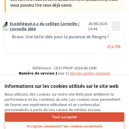
vous pouvez lire ceux déjà saisis.
Ecodélégué.e.s du collège Corneille /
28/06/2024
…
Commentaire 618
Corneille 2030
19:44
Bravo. Une belle idée pour la jeunesse de Reugny !
1
0
Référence : CD37-PROP-2024-06-1695
Numéro de version 1
(sur 1)
voir les autres versions
Vérifiez l'empreinte numérique
Informations sur les cookies utilisés sur le site web
Nous utilisons des cookies sur notre site Web pour améliorer la
Conditions d'utilisation
performance et les contenus du site. Les cookies nous permettent
Paramètres des cookies
de fournir une expérience utilisateur et un contenu plus
CD37 sur X
CD37 sur Facebook
CD37 sur Instagram
CD37 sur YouTube
personnalisés à partir de nos canaux de médias sociaux.
(Lien externe)
(Lien externe)
(Lien externe)
(Lien externe)
Tout accepter
Accepter seulement les cookies essentiels