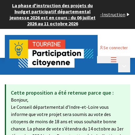
La phase d'instruction des projets du
budget participatif départemental
-
Instruction
jeunesse 2026 est en cours : du 06 juillet
2026 au 11 octobre 2026
Se connecter
Menu princi
Budget Participatif JEUNESSE 2024
/
Menu p
💡 Consulter les projets déposés
Cette proposition a été retenue parce que :
Bonjour,
Le Conseil départemental d’Indre-et-Loire vous
informe que votre projet sera soumis au vote des
citoyens de moins de 18 ans et vous souhaite bonne
chance. La phase de vote s’étendra du 14 octobre au 1er