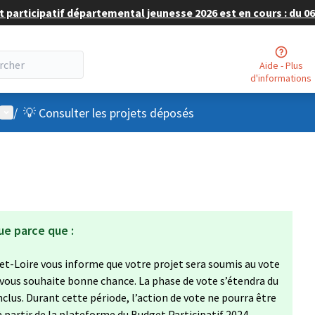
 participatif départemental jeunesse 2026 est en cours : du 06 
Aide - Plus
d'informations
Menu utilisateur
/
💡 Consulter les projets déposés
ue parce que :
et-Loire vous informe que votre projet sera soumis au vote
 vous souhaite bonne chance. La phase de vote s’étendra du
clus. Durant cette période, l’action de vote ne pourra être
à partir de la plateforme du Budget Participatif 2024,