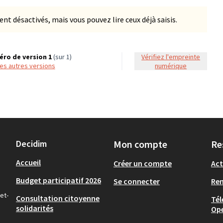
 désactivés, mais vous pouvez lire ceux déjà saisis.
ro de version 1
(sur 1)
Vérifiez l'empreinte
 les autres versions
numérique
Decidim
Mon compte
Re
Accueil
Créer un compte
Act
Budget participatif 2026
Se connecter
Re
et-
Consultation citoyenne
Tél
solidarités
Op