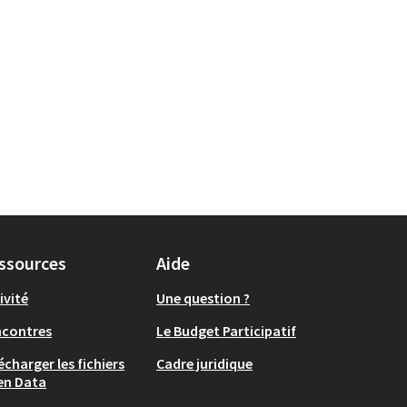
ssources
Aide
ivité
Une question ?
ncontres
Le Budget Participatif
écharger les fichiers
Cadre juridique
en Data