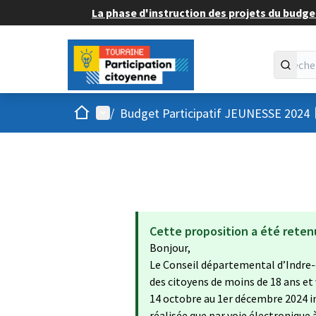
La phase d'instruction des projets du budget
Accueil
Menu principal
/
Budget Participatif JEUNESSE 2024
Cette proposition a été reten
Bonjour,
Le Conseil départemental d’Indre-
des citoyens de moins de 18 ans et
14 octobre au 1er décembre 2024 in
réalisée que par voie électronique 