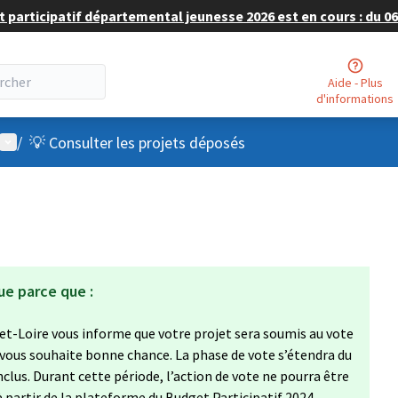
 participatif départemental jeunesse 2026 est en cours : du 06 
Aide - Plus
d'informations
Menu utilisateur
/
💡 Consulter les projets déposés
ue parce que :
et-Loire vous informe que votre projet sera soumis au vote
 vous souhaite bonne chance. La phase de vote s’étendra du
clus. Durant cette période, l’action de vote ne pourra être
à partir de la plateforme du Budget Participatif 2024,