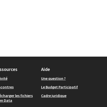
ssources
Aide
ivité
Une question ?
ncontres
Le Budget Participatif
écharger les fichiers
Cadre juridique
en Data