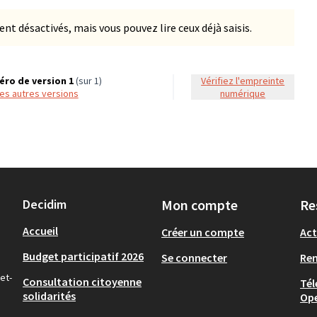
 désactivés, mais vous pouvez lire ceux déjà saisis.
ro de version 1
(sur 1)
Vérifiez l'empreinte
 les autres versions
numérique
Decidim
Mon compte
Re
Accueil
Créer un compte
Act
Budget participatif 2026
Se connecter
Re
et-
Consultation citoyenne
Tél
solidarités
Op