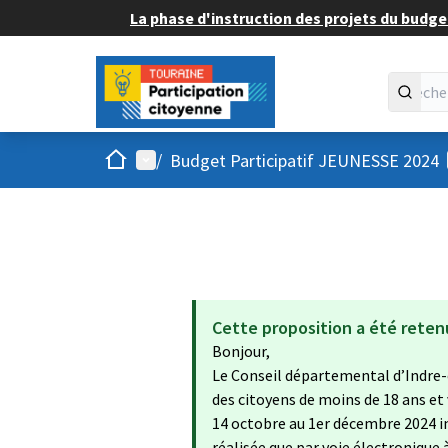
La phase d'instruction des projets du budget
Accueil
Menu principal
/
Budget Participatif JEUNESSE 2024
Cette proposition a été reten
Bonjour,
Le Conseil départemental d’Indre-
des citoyens de moins de 18 ans et
14 octobre au 1er décembre 2024 in
réalisée que par voie électronique 