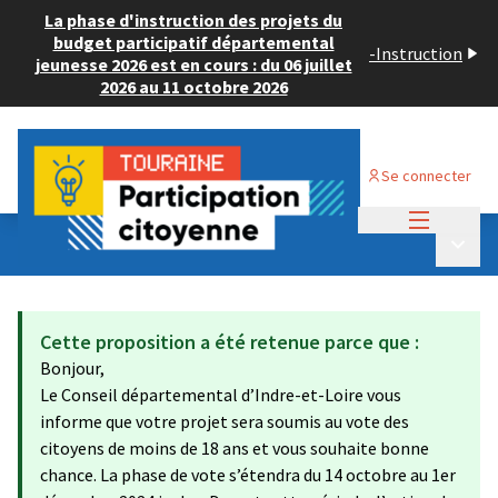
La phase d'instruction des projets du
budget participatif départemental
-
Instruction
jeunesse 2026 est en cours : du 06 juillet
2026 au 11 octobre 2026
Se connecter
Menu princi
Budget Participatif JEUNESSE 2024
/
Menu p
💡 Consulter les projets déposés
Cette proposition a été retenue parce que :
Bonjour,
Le Conseil départemental d’Indre-et-Loire vous
informe que votre projet sera soumis au vote des
citoyens de moins de 18 ans et vous souhaite bonne
chance. La phase de vote s’étendra du 14 octobre au 1er