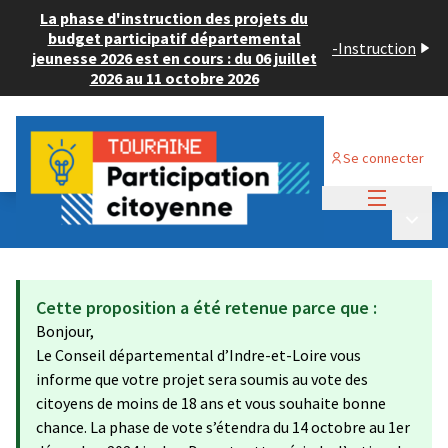
La phase d'instruction des projets du
budget participatif départemental
-
Instruction
jeunesse 2026 est en cours : du 06 juillet
2026 au 11 octobre 2026
Se connecter
Menu princi
Budget Participatif JEUNESSE 2024
/
Menu p
💡 Consulter les projets déposés
Cette proposition a été retenue parce que :
Bonjour,
Le Conseil départemental d’Indre-et-Loire vous
informe que votre projet sera soumis au vote des
citoyens de moins de 18 ans et vous souhaite bonne
chance. La phase de vote s’étendra du 14 octobre au 1er