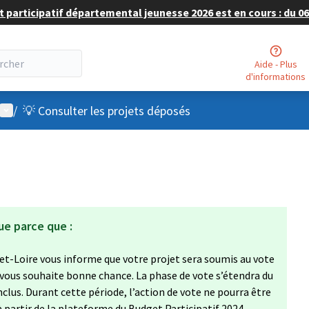
 participatif départemental jeunesse 2026 est en cours : du 06 
Aide - Plus
d'informations
Menu utilisateur
/
💡 Consulter les projets déposés
ue parce que :
et-Loire vous informe que votre projet sera soumis au vote
 vous souhaite bonne chance. La phase de vote s’étendra du
clus. Durant cette période, l’action de vote ne pourra être
à partir de la plateforme du Budget Participatif 2024,