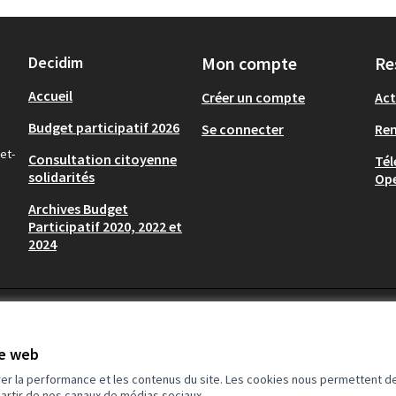
Decidim
Mon compte
Re
Accueil
Créer un compte
Act
Budget participatif 2026
Se connecter
Re
et-
Consultation citoyenne
Tél
solidarités
Op
Archives Budget
Participatif 2020, 2022 et
2024
te web
rer la performance et les contenus du site. Les cookies nous permettent de
partir de nos canaux de médias sociaux.