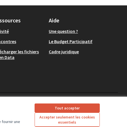
ssources
Aide
ivité
Une question ?
ncontres
Le Budget Participatif
écharger les fichiers
Cadre juridique
en Data
CD37 sur X
CD37 sur Facebook
CD37 sur Instagram
CD37 sur YouTube
Tout accepter
(Lien externe)
(Lien externe)
(Lien externe)
(Lien externe)
Accepter seulement les cookies
 fournir une
essentiels