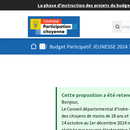
La phase d'instruction des projets du budget
Accueil
Menu principal
/
Budget Participatif JEUNESSE 2024
Cette proposition a été reten
Bonjour,
Le Conseil départemental d’Indre-
des citoyens de moins de 18 ans et
14 octobre au 1er décembre 2024 in
réalisée que par voie électronique 