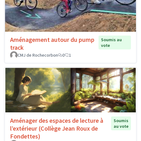
Aménagement autour du pump
Soumis au
vote
track
CMJ de Rochecorbon
0
1
Aménager des espaces de lecture à
Soumis
au vote
l’extérieur (Collège Jean Roux de
Fondettes)