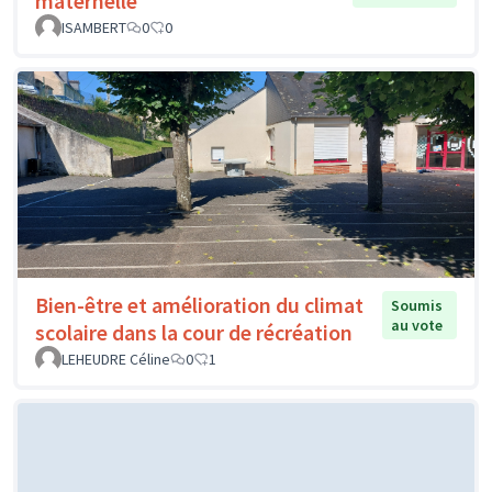
maternelle
ISAMBERT
0
0
Bien-être et amélioration du climat
Soumis
au vote
scolaire dans la cour de récréation
LEHEUDRE Céline
0
1