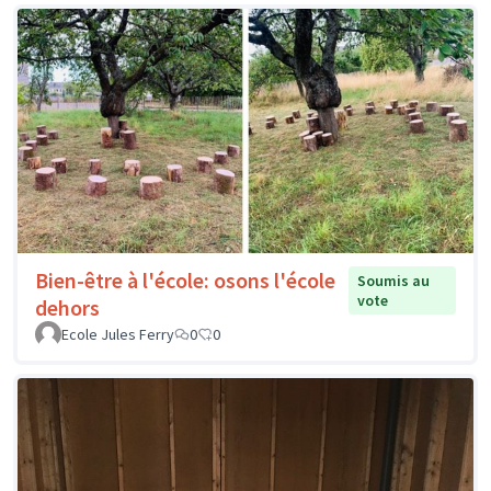
Bien-être à l'école: osons l'école
Soumis au
vote
dehors
Ecole Jules Ferry
0
0