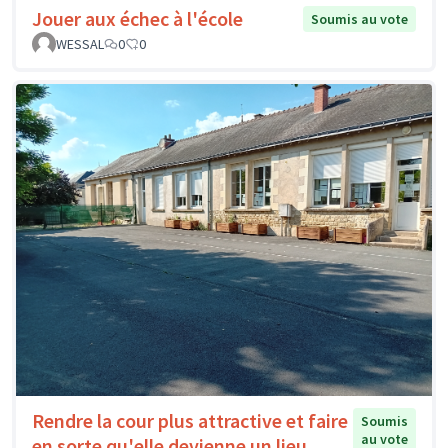
Jouer aux échec à l'école
Soumis au vote
WESSAL
0
0
Rendre la cour plus attractive et faire
Soumis
au vote
en sorte qu'elle devienne un lieu