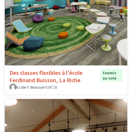
Des classes flexibles à l'école
Soumis
au vote
Ferdinand Buisson, La Riche
Ecole F. Buisson
0
0