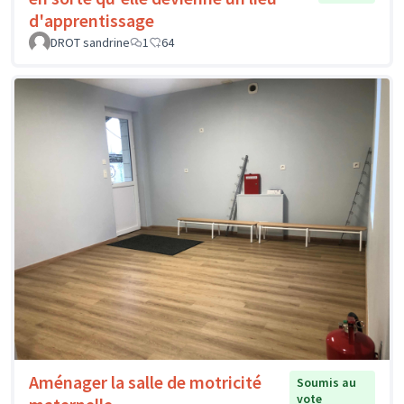
d'apprentissage
DROT sandrine
1
64
Aménager la salle de motricité
Soumis au
vote