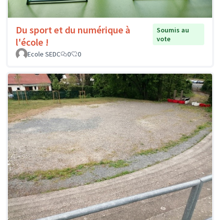
Du sport et du numérique à
Soumis au
vote
l'école !
Ecole SEDC
0
0