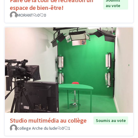
Soumis
au vote
espace de bien-être!
MORANT
0
0
Studio multimédia au collège
Soumis au vote
college Arche du lude
0
1