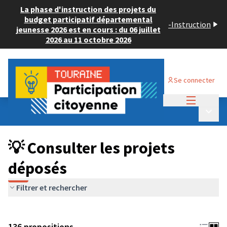
La phase d'instruction des projets du
budget participatif départemental
-
Instruction
jeunesse 2026 est en cours : du 06 juillet
2026 au 11 octobre 2026
Se connecter
Menu princi
Budget Participatif JEUNESSE 2024
/
Menu p
💡 Consulter les projets déposés
💡 Consulter les projets
déposés
Filtrer et rechercher
136 propositions