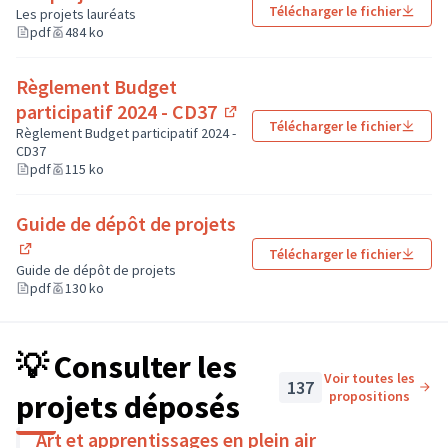
(Lien externe)
Télécharger le fichier
Les projets lauréats
pdf
484 ko
Règlement Budget
participatif 2024 - CD37
Télécharger le fichier
(Lien externe)
Règlement Budget participatif 2024 -
CD37
pdf
115 ko
Guide de dépôt de projets
Télécharger le fichier
(Lien externe)
Guide de dépôt de projets
pdf
130 ko
💡 Consulter les
Voir toutes les
137
projets déposés
propositions
Art et apprentissages en plein air