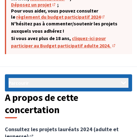
(S'ouvre dans un nouvel onglet)
Déposez un projet
;
(S'ouvre dans un nouvel onglet)
Pour vous aider, vous pouvez consulter
le
règlement du budget participatif 2024
(S'ouvre dans un 
N'hésitez pas à commenter/soutenir les projets
auxquels vous adhérez !
Si vous avez plus de 18 ans,
cliquez-ici pour
participer au Budget participatif adulte 2024.
(S'ouvre da
Parcourir
A propos de cette
concertation
Consultez les projets lauréats 2024 (adulte et
jeunesse)