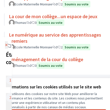
Ecole Maternelle Monnaie
0
2
Soumis au vote
La cour de mon collège...un espace de jeux
Thomas
0
0
Soumis au vote
Le numérique au service des apprentissages
premiers
×
Ecole Maternelle Monnaie
0
2
Soumis au vote
Étapes de la
Aménagement de la cour du collège
concertation
Thomas
0
0
Soumis au vote
Dépôt de projet
1
Référence : CD37-PART-2024-01-10
19/02/2024 - 30/06/2024
Informations sur les cookies utilisés sur le site web
Nous utilisons des cookies sur notre site Web pour améliorer la
Conditions d'utilisation
Les services du
2
performance et les contenus du site. Les cookies nous permettent
Paramètres des cookies
Département
de fournir une expérience utilisateur et un contenu plus
CD37 sur X
CD37 sur Facebook
CD37 sur Instagram
CD37 sur YouTube
personnalisés à partir de nos canaux de médias sociaux.
étudient mon