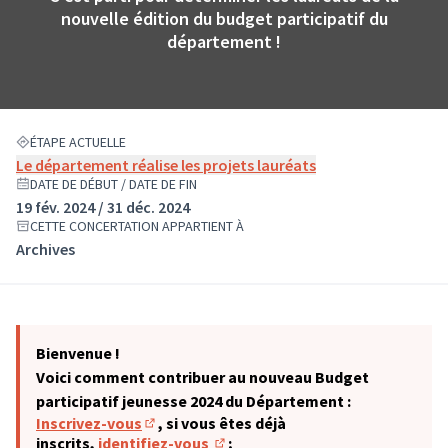
nouvelle édition du budget participatif du
département !
ÉTAPE ACTUELLE
Le département réalise les projets lauréats
DATE DE DÉBUT / DATE DE FIN
19 fév. 2024 / 31 déc. 2024
CETTE CONCERTATION APPARTIENT À
Archives
Bienvenue !
Voici comment contribuer au nouveau Budget
participatif jeunesse 2024 du Département :
Inscrivez-vous
, si vous êtes déjà
(S'ouvre dans un nouvel onglet)
inscrits,
identifiez-vous
;