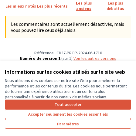
Les plus
Les plus
Les mieux notés
Les plus récents
anciens
débattus
Les commentaires sont actuellement désactivés, mais
vous pouvez lire ceux déjà saisis.
Référence : CD37-PROP-2024-06-1710
Numéro de version 1
(sur 1)
voir les autres versions
Vérifiez l'empreinte numérique
Informations sur les cookies utilisés sur le site web
Nous utilisons des cookies sur notre site Web pour améliorer la
Conditions d'utilisation
performance et les contenus du site. Les cookies nous permettent
Paramètres des cookies
de fournir une expérience utilisateur et un contenu plus
CD37 sur X
CD37 sur Facebook
CD37 sur Instagram
CD37 sur YouTube
personnalisés à partir de nos canaux de médias sociaux.
(Lien externe)
(Lien externe)
(Lien externe)
(Lien externe)
Tout accepter
Accepter seulement les cookies essentiels
Licence Cre
(Lien extern
Paramètres
(Lien externe)
Site réalisé grâce au
logiciel libre Decidim
.
(Lien externe)