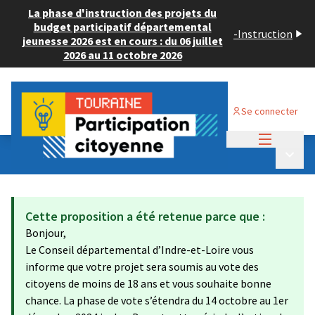
La phase d'instruction des projets du
budget participatif départemental
-
Instruction
jeunesse 2026 est en cours : du 06 juillet
2026 au 11 octobre 2026
Se connecter
Menu princi
Budget Participatif JEUNESSE 2024
/
Menu p
💡 Consulter les projets déposés
Cette proposition a été retenue parce que :
Bonjour,
Le Conseil départemental d’Indre-et-Loire vous
informe que votre projet sera soumis au vote des
citoyens de moins de 18 ans et vous souhaite bonne
chance. La phase de vote s’étendra du 14 octobre au 1er