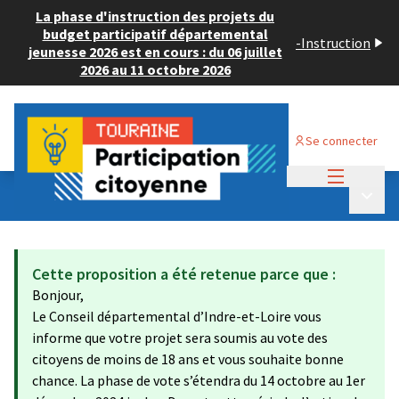
La phase d'instruction des projets du
budget participatif départemental
-
Instruction
jeunesse 2026 est en cours : du 06 juillet
2026 au 11 octobre 2026
Se connecter
Menu princi
Budget Participatif JEUNESSE 2024
/
Menu p
💡 Consulter les projets déposés
Cette proposition a été retenue parce que :
Bonjour,
Le Conseil départemental d’Indre-et-Loire vous
informe que votre projet sera soumis au vote des
citoyens de moins de 18 ans et vous souhaite bonne
chance. La phase de vote s’étendra du 14 octobre au 1er