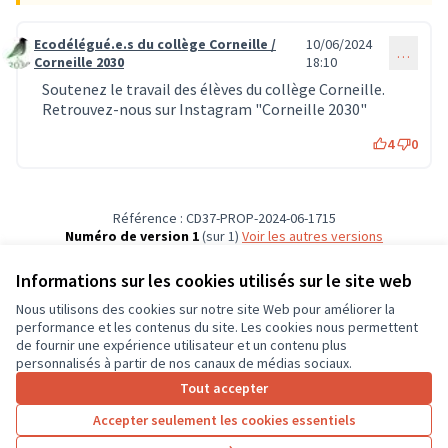
Ecodélégué.e.s du collège Corneille /
10/06/2024
…
Commentaire 573
Corneille 2030
18:10
Soutenez le travail des élèves du collège Corneille.
Retrouvez-nous sur Instagram "Corneille 2030"
4
0
Référence : CD37-PROP-2024-06-1715
Numéro de version 1
(sur 1)
voir les autres versions
Vérifiez l'empreinte numérique
Informations sur les cookies utilisés sur le site web
Nous utilisons des cookies sur notre site Web pour améliorer la
Conditions d'utilisation
performance et les contenus du site. Les cookies nous permettent
Paramètres des cookies
de fournir une expérience utilisateur et un contenu plus
CD37 sur X
CD37 sur Facebook
CD37 sur Instagram
CD37 sur YouTube
personnalisés à partir de nos canaux de médias sociaux.
(Lien externe)
(Lien externe)
(Lien externe)
(Lien externe)
Tout accepter
Accepter seulement les cookies essentiels
Licence Cre
(Lien extern