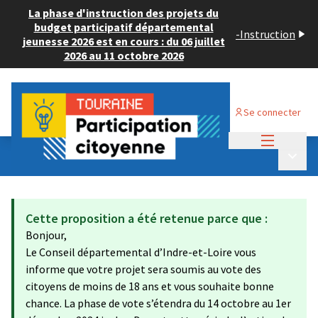
La phase d'instruction des projets du
budget participatif départemental
-
Instruction
jeunesse 2026 est en cours : du 06 juillet
2026 au 11 octobre 2026
Se connecter
Menu princi
Budget Participatif JEUNESSE 2024
/
Menu p
💡 Consulter les projets déposés
Cette proposition a été retenue parce que :
Bonjour,
Le Conseil départemental d’Indre-et-Loire vous
informe que votre projet sera soumis au vote des
citoyens de moins de 18 ans et vous souhaite bonne
chance. La phase de vote s’étendra du 14 octobre au 1er