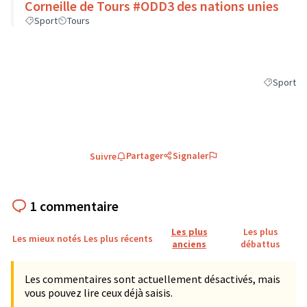
Corneille de Tours #ODD3 des nations unies
Sport
Tours
Sport
Filtrer les
Partager
Signaler
Suivre
1 commentaire
Les plus
Les plus
Les mieux notés
Les plus récents
anciens
débattus
Les commentaires sont actuellement désactivés, mais
vous pouvez lire ceux déjà saisis.