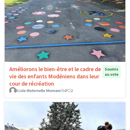
Améliorons le bien-être et le cadre de
Soumis
au vote
vie des enfants Modéniens dans leur
cour de récréation
Ecole Maternelle Monnaie
0
2