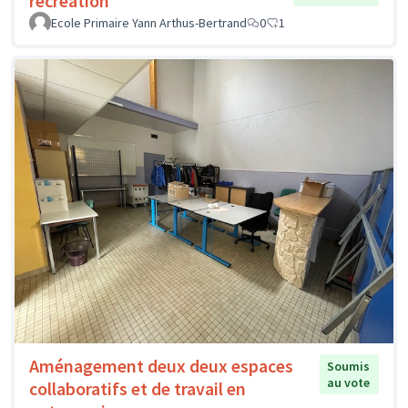
récréation
Ecole Primaire Yann Arthus-Bertrand
0
1
Aménagement deux deux espaces
Soumis
au vote
collaboratifs et de travail en