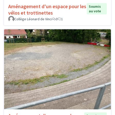
Aménagement d'un espace pour les
Soumis
au vote
vélos et trottinettes
Collège Léonard de Vinci
0
1