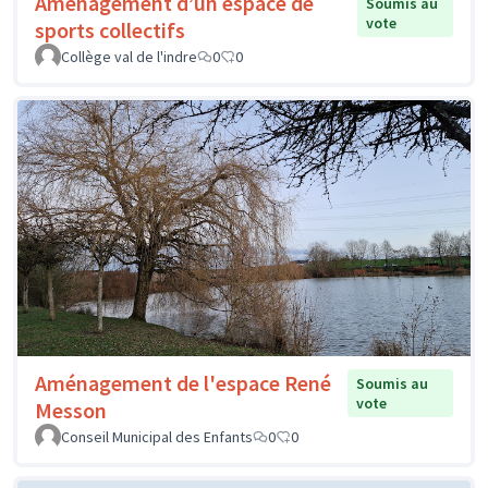
Aménagement d’un espace de
Soumis au
vote
sports collectifs
Collège val de l'indre
0
0
Aménagement de l'espace René
Soumis au
vote
Messon
Conseil Municipal des Enfants
0
0