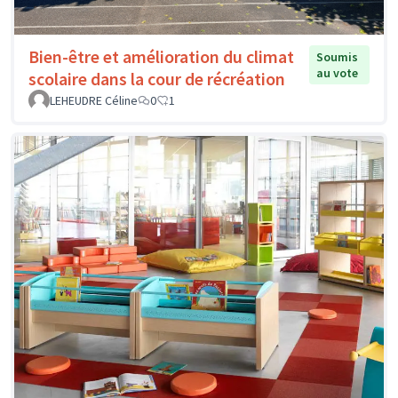
Bien-être et amélioration du climat
Soumis
au vote
scolaire dans la cour de récréation
LEHEUDRE Céline
0
1