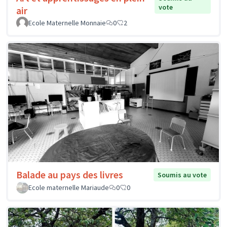
vote
air
Ecole Maternelle Monnaie
0
2
Balade au pays des livres
Soumis au vote
Ecole maternelle Mariaude
0
0