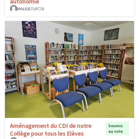
autonomie
MALIGE
0
0
Aménagement du CDI de notre
Soumis
au vote
Collège pour tous les Elèves