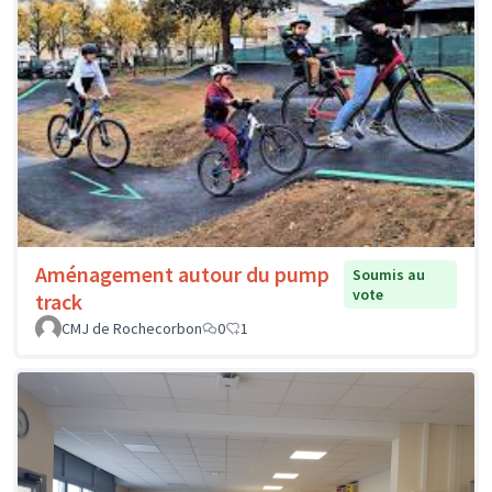
Aménagement autour du pump
Soumis au
vote
track
CMJ de Rochecorbon
0
1