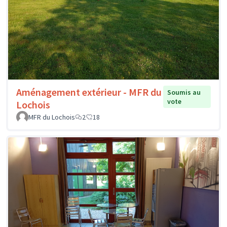
Aménagement extérieur - MFR du
Soumis au
vote
Lochois
MFR du Lochois
2
18