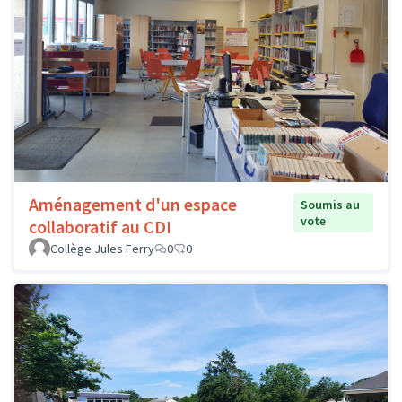
Aménagement d'un espace
Soumis au
vote
collaboratif au CDI
Collège Jules Ferry
0
0