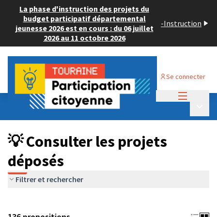
La phase d'instruction des projets du
budget participatif départemental
-
Instruction
jeunesse 2026 est en cours : du 06 juillet
2026 au 11 octobre 2026
Se connecter
Menu princi
Budget Participatif JEUNESSE 2024
/
Menu p
💡 Consulter les projets déposés
💡 Consulter les projets
déposés
Filtrer et rechercher
136 propositions