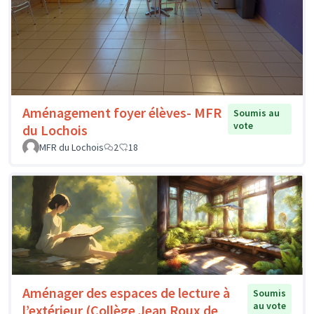
Aménagement foyer élèves- MFR
Soumis au
vote
du Lochois
MFR du Lochois
2
18
Aménager des espaces de lecture à
Soumis
au vote
l’extérieur (Collège Jean Roux de