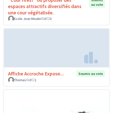
Soumis
au vote
espaces attractifs diversifiés dans
une cour végétalisée.
Ecole Jean Moulin
0
0
Affiche Accroche Expose...
Soumis au vote
Thomas
0
1