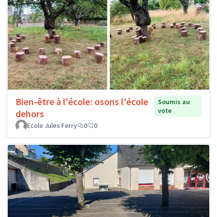
Bien-être à l'école: osons l'école
Soumis au
vote
dehors
Ecole Jules Ferry
0
0