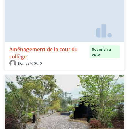
Aménagement de la cour du
Soumis au
vote
collège
Thomas
0
0