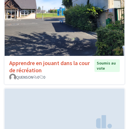
Apprendre en jouant dans la cour
Soumis au
vote
de récréation
QUENSON
0
0