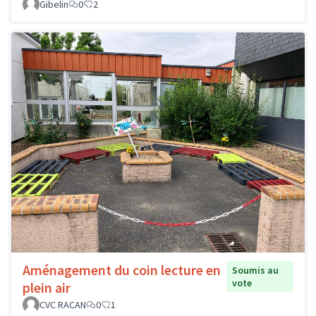
Gibelin
0
2
Aménagement du coin lecture en
Soumis au
vote
plein air
CVC RACAN
0
1