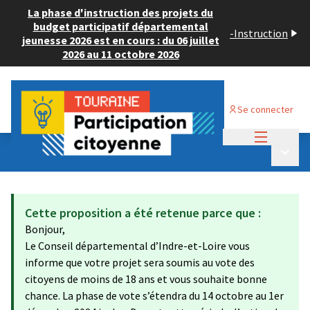
La phase d'instruction des projets du
budget participatif départemental
-
Instruction
jeunesse 2026 est en cours : du 06 juillet
2026 au 11 octobre 2026
Se connecter
Menu princi
Budget Participatif JEUNESSE 2024
/
Menu p
💡 Consulter les projets déposés
Cette proposition a été retenue parce que :
Bonjour,
Le Conseil départemental d’Indre-et-Loire vous
informe que votre projet sera soumis au vote des
citoyens de moins de 18 ans et vous souhaite bonne
chance. La phase de vote s’étendra du 14 octobre au 1er