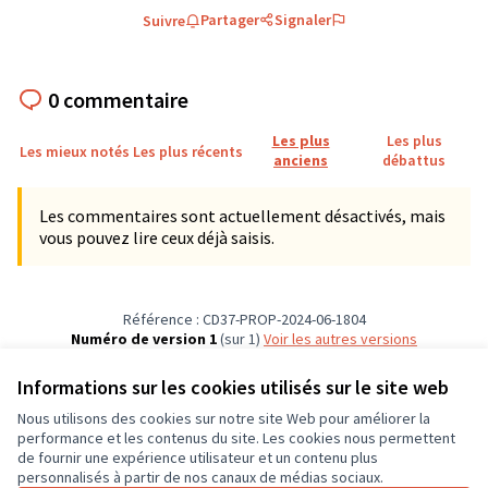
Partager
Signaler
Suivre
0 commentaire
Les plus
Les plus
Les mieux notés
Les plus récents
anciens
débattus
Les commentaires sont actuellement désactivés, mais
vous pouvez lire ceux déjà saisis.
Référence : CD37-PROP-2024-06-1804
Numéro de version 1
(sur 1)
voir les autres versions
Vérifiez l'empreinte numérique
Informations sur les cookies utilisés sur le site web
Nous utilisons des cookies sur notre site Web pour améliorer la
Conditions d'utilisation
performance et les contenus du site. Les cookies nous permettent
Paramètres des cookies
de fournir une expérience utilisateur et un contenu plus
CD37 sur X
CD37 sur Facebook
CD37 sur Instagram
CD37 sur YouTube
personnalisés à partir de nos canaux de médias sociaux.