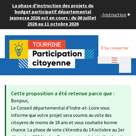
La phase d'instruction des projets du
budget participatif départemental
-
Instruction
jeunesse 2026 est en cours : du 06 juillet
2026 au 11 octobre 2026
Se connecter
Menu princi
Budget Participatif JEUNESSE 2024
/
Menu p
💡 Consulter les projets déposés
Cette proposition a été retenue parce que :
Bonjour,
Le Conseil départemental d’Indre-et-Loire vous
informe que votre projet sera soumis au vote des
citoyens de moins de 18 ans et vous souhaite bonne
chance. La phase de vote s’étendra du 14 octobre au 1er