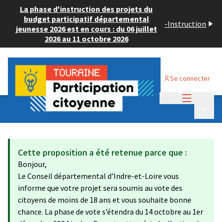
La phase d'instruction des projets du
budget participatif départemental
-
Instruction
jeunesse 2026 est en cours : du 06 juillet
2026 au 11 octobre 2026
Se connecter
Menu princi
Budget Participatif JEUNESSE 2024
/
Menu p
💡 Consulter les projets déposés
Cette proposition a été retenue parce que :
Bonjour,
Le Conseil départemental d’Indre-et-Loire vous
informe que votre projet sera soumis au vote des
citoyens de moins de 18 ans et vous souhaite bonne
chance. La phase de vote s’étendra du 14 octobre au 1er