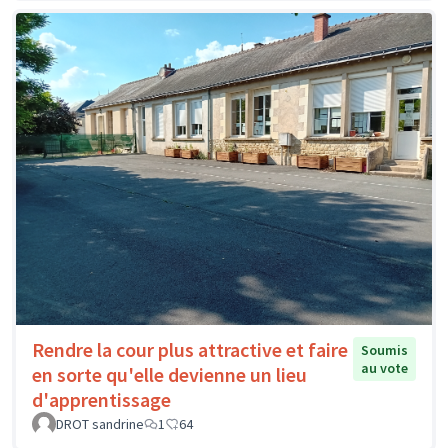
Rendre la cour plus attractive et faire
Soumis
au vote
en sorte qu'elle devienne un lieu
d'apprentissage
DROT sandrine
1
64