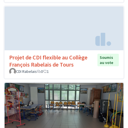
Projet de CDI flexible au Collège
Soumis
au vote
François Rabelais de Tours
CDI Rabelais
0
1