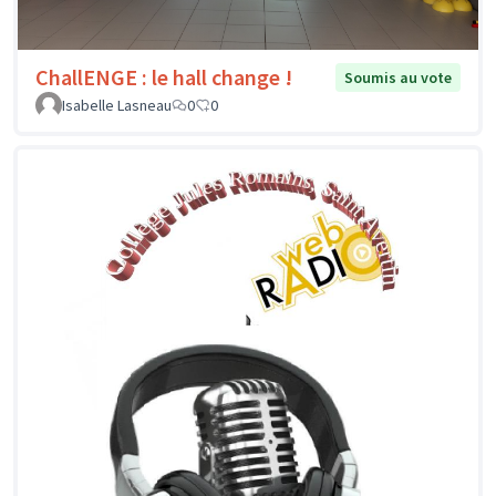
ChallENGE : le hall change !
Soumis au vote
Isabelle Lasneau
0
0