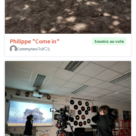
Philippe "Come in"
Soumis au vote
Commynes
0
1