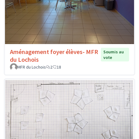
Aménagement foyer élèves- MFR
Soumis au
vote
du Lochois
MFR du Lochois
2
18