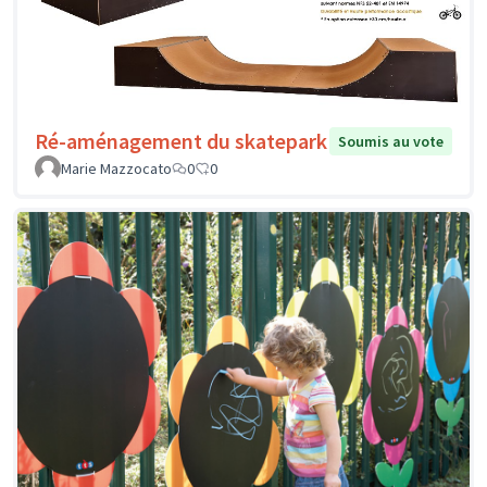
Ré-aménagement du skatepark
Soumis au vote
Marie Mazzocato
0
0