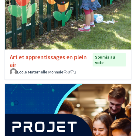
Art et apprentissages en plein
Soumis au
vote
air
Ecole Maternelle Monnaie
0
2