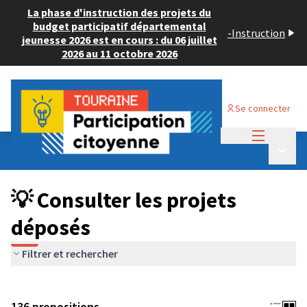
La phase d'instruction des projets du
budget participatif départemental
-
Instruction
jeunesse 2026 est en cours : du 06 juillet
2026 au 11 octobre 2026
Se connecter
Menu princi
Budget Participatif JEUNESSE 2024
/
Menu p
💡 Consulter les projets déposés
💡 Consulter les projets
déposés
Filtrer et rechercher
136 propositions