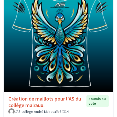
Création de maillots pour l'AS du
Soumis au
vote
collége malraux.
L'AS collège André Malraux
6
14