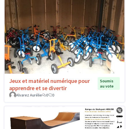
Jeux et matériel numérique pour
Soumis
au vote
apprendre et se divertir
Alvarez Aurélie
0
0