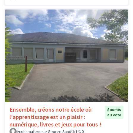
Ensemble, créons notre école où
Soumis
au vote
l'apprentissage est un plaisir :
numérique, livres et jeux pour tous !
école maternelle George Sand
1
0