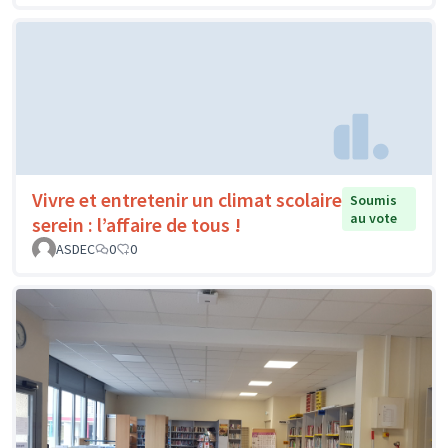
Vivre et entretenir un climat scolaire
Soumis
au vote
serein : l’affaire de tous !
ASDEC
0
0