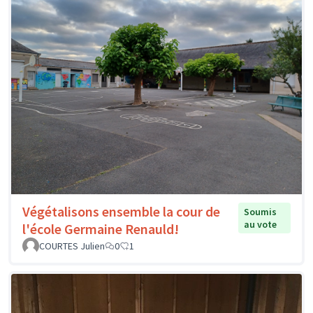
Végétalisons ensemble la cour de
Soumis
au vote
l'école Germaine Renauld!
COURTES Julien
0
1