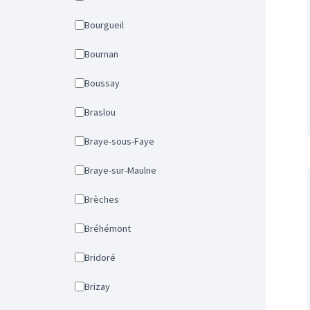
Bourgueil
Bournan
Boussay
Braslou
Braye-sous-Faye
Braye-sur-Maulne
Brèches
Bréhémont
Bridoré
Brizay