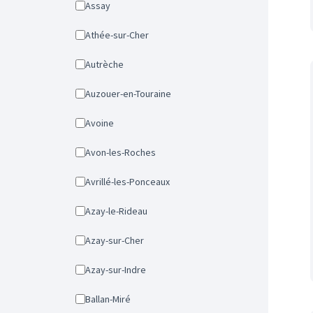
Assay
Athée-sur-Cher
Autrèche
Auzouer-en-Touraine
Avoine
Avon-les-Roches
Avrillé-les-Ponceaux
Azay-le-Rideau
Azay-sur-Cher
Azay-sur-Indre
Ballan-Miré