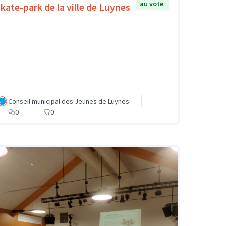
au vote
skate-park de la ville de Luynes
Conseil municipal des Jeunes de Luynes
0
0