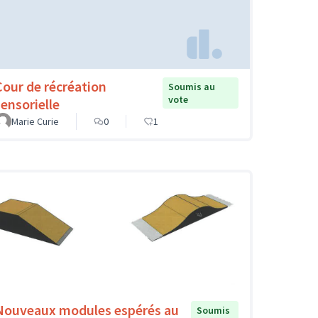
Cour de récréation
Soumis au
vote
sensorielle
Marie Curie
0
1
Nouveaux modules espérés au
Soumis