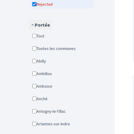
Rejected
Portée
Tout
Toutes les communes
Abilly
Ambillou
Amboise
Anché
Antogny-le-Tillac
Artannes-sur-Indre