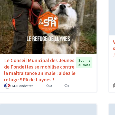
s
!
Le Conseil Municipal des Jeunes
Soumis
au vote
de Fondettes se mobilise contre
la maltraitance animale : aidez le
refuge SPA de Luynes !
CMJ Fondettes
0
1