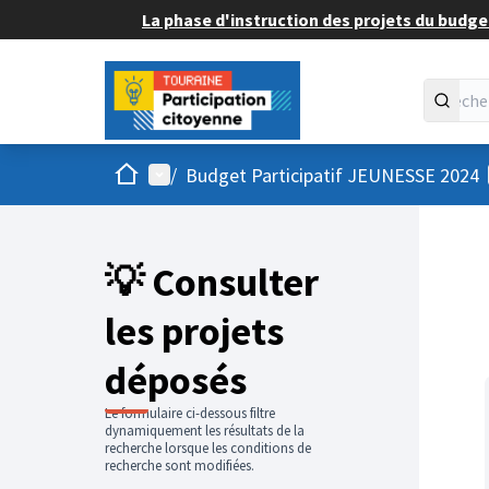
La phase d'instruction des projets du budget
Accueil
Menu principal
/
Budget Participatif JEUNESSE 2024
💡 Consulter
les projets
déposés
Le formulaire ci-dessous filtre
dynamiquement les résultats de la
recherche lorsque les conditions de
recherche sont modifiées.