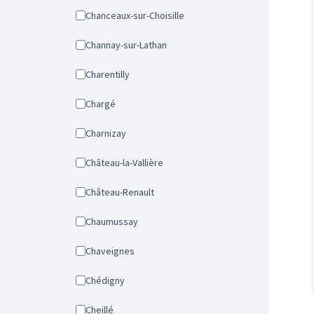
Chanceaux-sur-Choisille
Channay-sur-Lathan
Charentilly
Chargé
Charnizay
Château-la-Vallière
Château-Renault
Chaumussay
Chaveignes
Chédigny
Cheillé