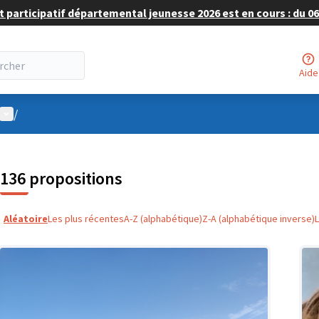
 participatif départemental jeunesse 2026 est en cours : du 06 
Aide
Menu utilisateur
/
136 propositions
Aléatoire
Les plus récentes
A-Z (alphabétique)
Z-A (alphabétique inverse)