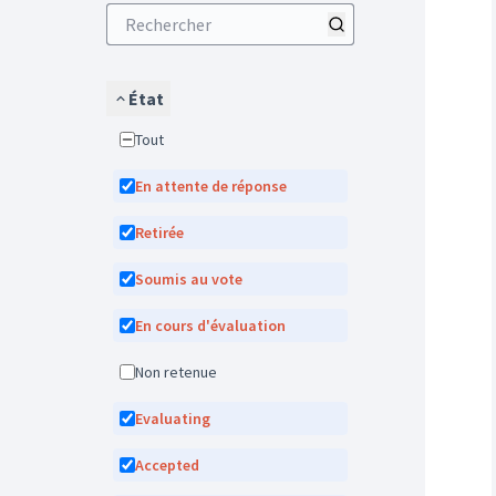
État
Tout
En attente de réponse
Retirée
Soumis au vote
En cours d'évaluation
Non retenue
Evaluating
Accepted