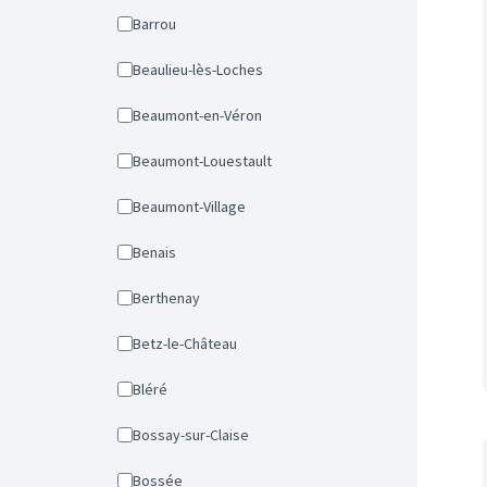
Barrou
Beaulieu-lès-Loches
Beaumont-en-Véron
Beaumont-Louestault
Beaumont-Village
Benais
Berthenay
Betz-le-Château
Bléré
Bossay-sur-Claise
Bossée