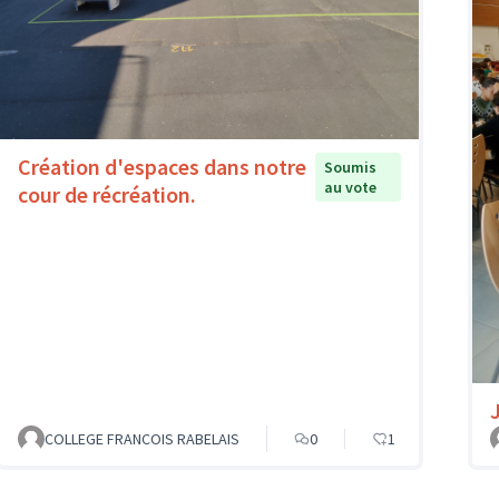
Création d'espaces dans notre
Soumis
au vote
cour de récréation.
COLLEGE FRANCOIS RABELAIS
0
1