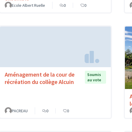
Ecole Albert Ruelle
0
0
Aménagement de la cour de
Soumis
au vote
récréation du collège Alcuin
PACREAU
0
0