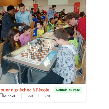
Jouer aux échec à l'école
Soumis au vote
WESSAL
0
0