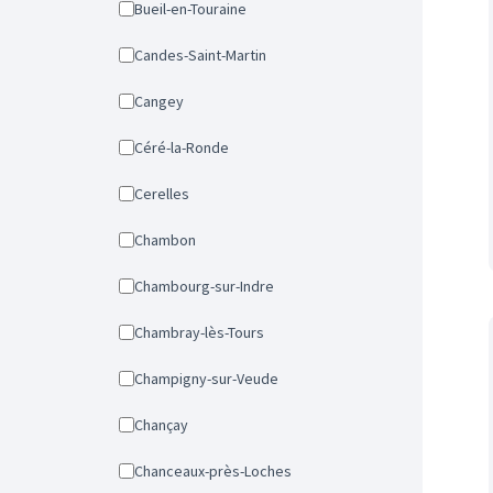
Bueil-en-Touraine
Candes-Saint-Martin
Cangey
Céré-la-Ronde
Cerelles
Chambon
Chambourg-sur-Indre
Chambray-lès-Tours
Champigny-sur-Veude
Chançay
Chanceaux-près-Loches