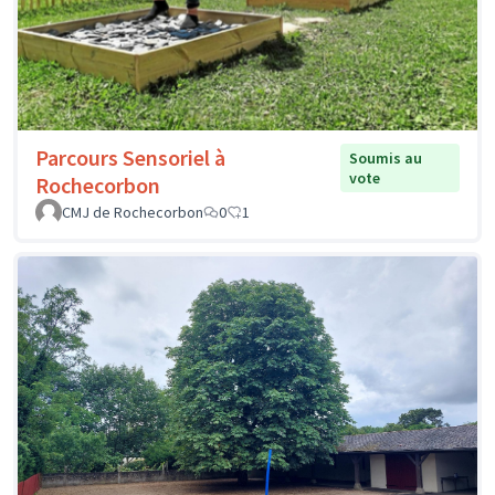
Parcours Sensoriel à
Soumis au
vote
Rochecorbon
CMJ de Rochecorbon
0
1