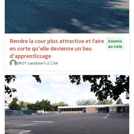
Rendre la cour plus attractive et faire
Soumis
au vote
en sorte qu'elle devienne un lieu
d'apprentissage
DROT sandrine
1
64