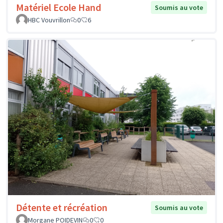
Matériel Ecole Hand
Soumis au vote
HBC Vouvrillon
0
6
Détente et récréation
Soumis au vote
Morgane POIDEVIN
0
0