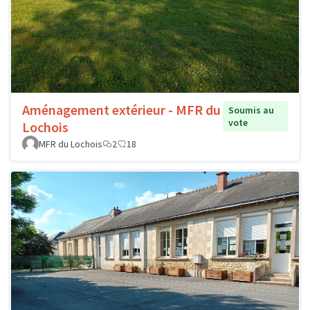
Aménagement extérieur - MFR du
Soumis au
vote
Lochois
MFR du Lochois
2
18