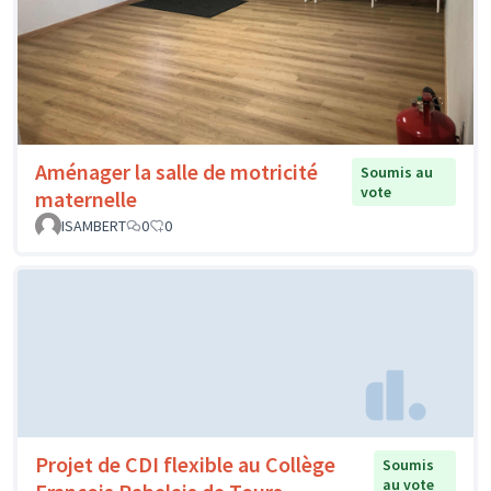
Aménager la salle de motricité
Soumis au
vote
maternelle
ISAMBERT
0
0
Projet de CDI flexible au Collège
Soumis
au vote