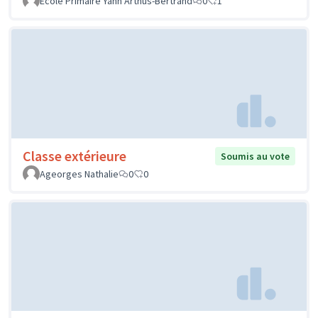
Ecole Primaire Yann Arthus-Bertrand
0
1
Classe extérieure
Soumis au vote
Ageorges Nathalie
0
0