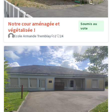
Notre cour aménagée et
Soumis au
vote
végétalisée !
Ecole Armande Tremblay
1
24