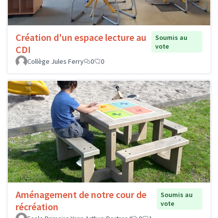
Création d'un espace lecture au
Soumis au
vote
CDI
Collège Jules Ferry
0
0
Aménagement de notre cour de
Soumis au
vote
récréation