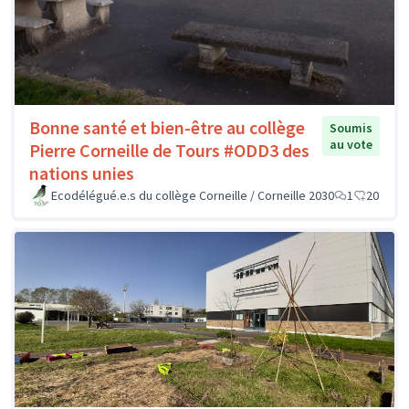
Bonne santé et bien-être au collège
Soumis
au vote
Pierre Corneille de Tours #ODD3 des
nations unies
Ecodélégué.e.s du collège Corneille / Corneille 2030
1
20