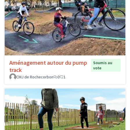
Aménagement autour du pump
Soumis au
vote
track
CMJ de Rochecorbon
0
1