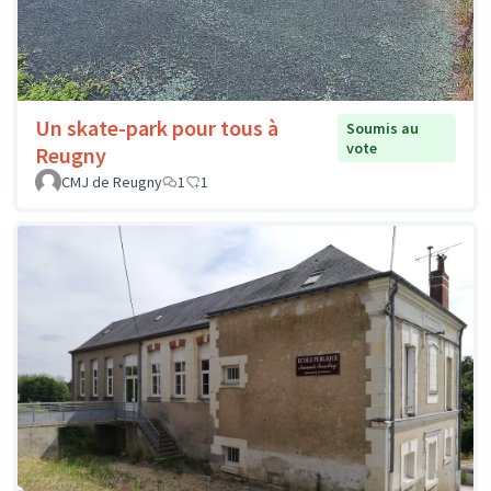
Un skate-park pour tous à
Soumis au
vote
Reugny
CMJ de Reugny
1
1