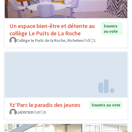
Un espace bien-être et détente au
Soumis
au vote
collège Le Puits de La Roche
Collège le Puits de la Roche, Richelieu
0
1
Yz'Parc le paradis des jeunes
Soumis au vote
LHERITIER
0
0