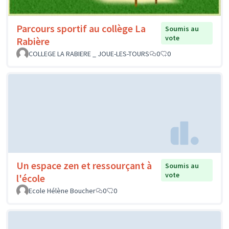
Parcours sportif au collège La
Soumis au
vote
Rabière
COLLEGE LA RABIERE _ JOUE-LES-TOURS
0
0
Un espace zen et ressourçant à
Soumis au
vote
l'école
Ecole Hélène Boucher
0
0