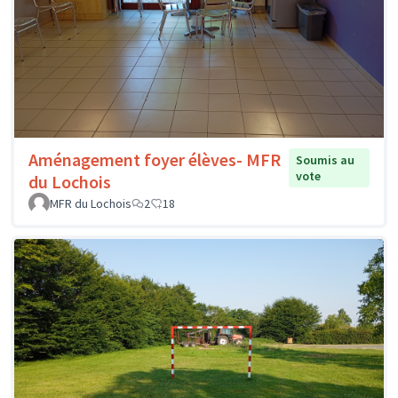
Aménagement foyer élèves- MFR
Soumis au
vote
du Lochois
MFR du Lochois
2
18