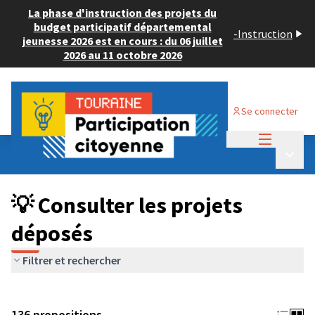
La phase d'instruction des projets du
budget participatif départemental
-
Instruction
jeunesse 2026 est en cours : du 06 juillet
2026 au 11 octobre 2026
Se connecter
Menu princi
Budget Participatif JEUNESSE 2024
/
Menu p
💡 Consulter les projets déposés
💡 Consulter les projets
déposés
Filtrer et rechercher
136 propositions