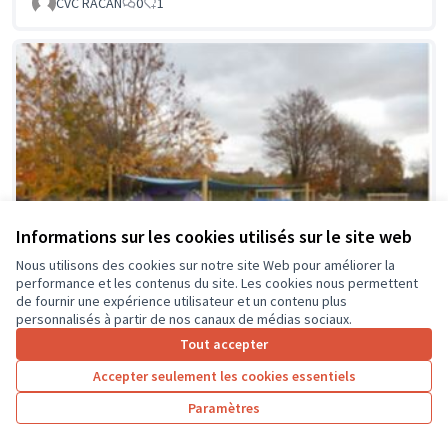
CVC RACAN
0
1
Informations sur les cookies utilisés sur le site web
Nous utilisons des cookies sur notre site Web pour améliorer la
performance et les contenus du site. Les cookies nous permettent
de fournir une expérience utilisateur et un contenu plus
personnalisés à partir de nos canaux de médias sociaux.
Tout accepter
Accepter seulement les cookies essentiels
La classe en dehors des murs
Soumis au vote
Paramètres
Collège Montrésor
0
0