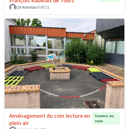
François Rabelais de Tours
CDI Rabelais
0
1
Aménagement du coin lecture en
Soumis au
vote
plein air