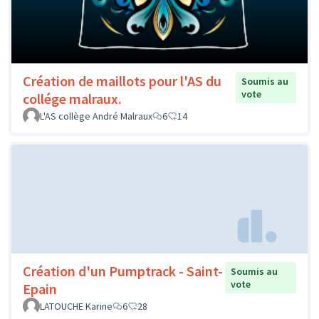
Création de maillots pour l'AS du
Soumis au
vote
collége malraux.
L'AS collège André Malraux
6
14
Création d'un Pumptrack - Saint-
Soumis au
vote
Epain
LATOUCHE Karine
6
28