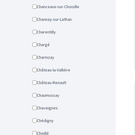
Chanceaux-sur-Choisille
Channay-sur-Lathan
Charentilly
Chargé
Charnizay
Château-la-Vallière
Château-Renault
Chaumussay
Chaveignes
Chédigny
Cheillé