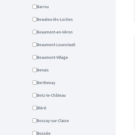
Barrou
Beaulieu-lès-Loches
Beaumont-en-Véron
Beaumont-Louestault
Beaumont-Village
Benais
Berthenay
Betz-le-Château
Bléré
Bossay-sur-Claise
Bossée