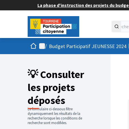
La phase d'instruction des projets du budget
Accueil
Menu principal
/
Budget Participatif JEUNESSE 2024
💡 Consulter
les projets
déposés
Le formulaire ci-dessous filtre
dynamiquement les résultats de la
recherche lorsque les conditions de
recherche sont modifiées.