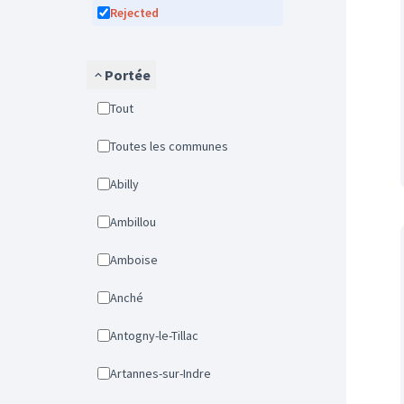
Rejected
Portée
Tout
Toutes les communes
Abilly
Ambillou
Amboise
Anché
Antogny-le-Tillac
Artannes-sur-Indre