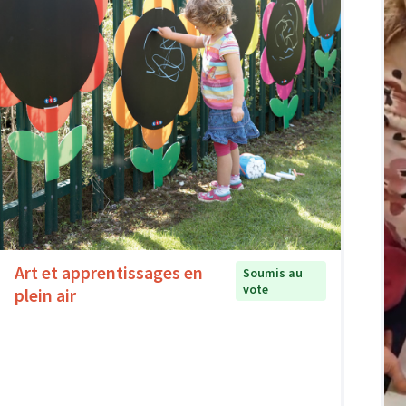
Art et apprentissages en
Soumis au
vote
plein air