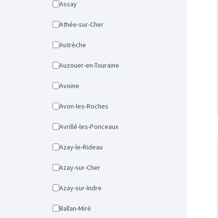
Assay
Athée-sur-Cher
Autrèche
Auzouer-en-Touraine
Avoine
Avon-les-Roches
Avrillé-les-Ponceaux
Azay-le-Rideau
Azay-sur-Cher
Azay-sur-Indre
Ballan-Miré