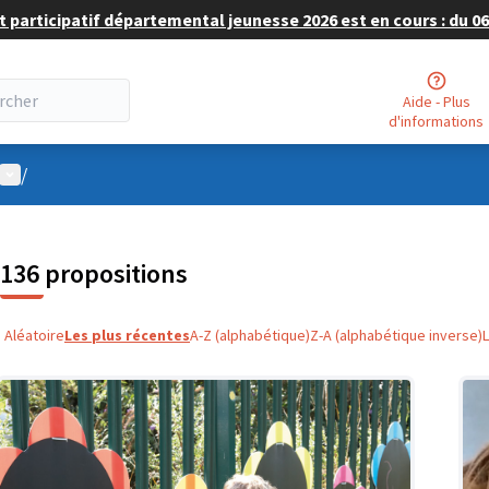
 participatif départemental jeunesse 2026 est en cours : du 06 
Aide - Plus
d'informations
Menu utilisateur
/
136 propositions
Aléatoire
Les plus récentes
A-Z (alphabétique)
Z-A (alphabétique inverse)