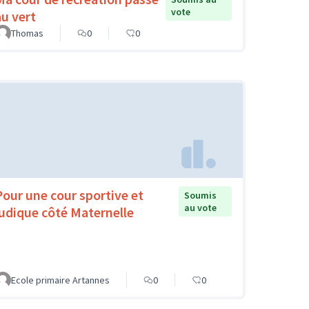
vote
au vert
Thomas
0
0
Pour une cour sportive et
Soumis
au vote
ludique côté Maternelle
Ecole primaire Artannes
0
0