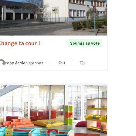
Change ta cour !
Soumis au vote
coop école varennes
0
1