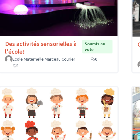
Des activités sensorielles à
Soumis au
vote
l'école!
Ecole Maternelle Marceau Courier
0
1