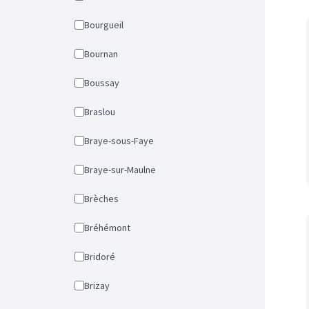
Bourgueil
Bournan
Boussay
Braslou
Braye-sous-Faye
Braye-sur-Maulne
Brèches
Bréhémont
Bridoré
Brizay