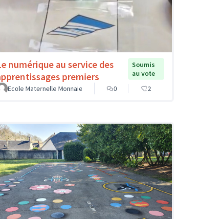
Le numérique au service des
Soumis
au vote
apprentissages premiers
Ecole Maternelle Monnaie
0
2