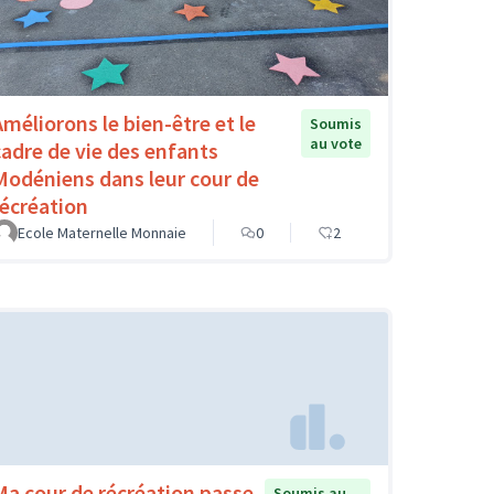
Améliorons le bien-être et le
Soumis
au vote
cadre de vie des enfants
Modéniens dans leur cour de
récréation
Ecole Maternelle Monnaie
0
2
Ma cour de récréation passe
Soumis au