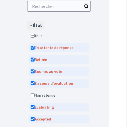
État
Tout
En attente de réponse
Retirée
Soumis au vote
En cours d'évaluation
Non retenue
Evaluating
Accepted