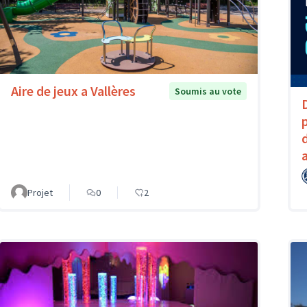
Aire de jeux a Vallères
Soumis au vote
Projet
0
2