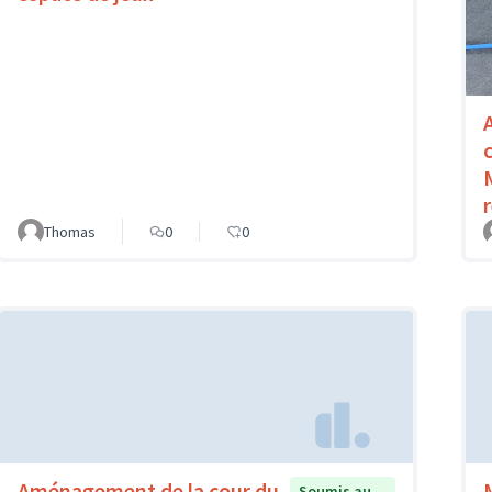
Thomas
0
0
Aménagement de la cour du
Soumis au