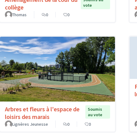
vote
collège
Thomas
0
0
Arbres et fleurs à l'espace de
Soumis
au vote
loisirs des marais
Lignières Jeunesse
0
0