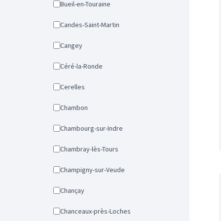
Bueil-en-Touraine
Candes-Saint-Martin
Cangey
Céré-la-Ronde
Cerelles
Chambon
Chambourg-sur-Indre
Chambray-lès-Tours
Champigny-sur-Veude
Chançay
Chanceaux-près-Loches