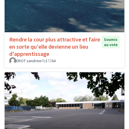
Rendre la cour plus attractive et faire
Soumis
au vote
en sorte qu'elle devienne un lieu
d'apprentissage
DROT sandrine
1
64