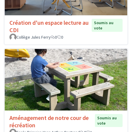
Création d'un espace lecture au
Soumis au
vote
CDI
Collège Jules Ferry
0
0
Aménagement de notre cour de
Soumis au
vote
récréation