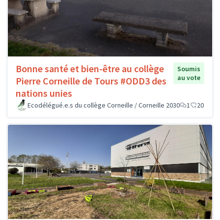
Bonne santé et bien-être au collège
Soumis
au vote
Pierre Corneille de Tours #ODD3 des
nations unies
Ecodélégué.e.s du collège Corneille / Corneille 2030
1
20