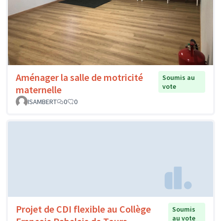
Aménager la salle de motricité
Soumis au
vote
maternelle
ISAMBERT
0
0
Projet de CDI flexible au Collège
Soumis
au vote