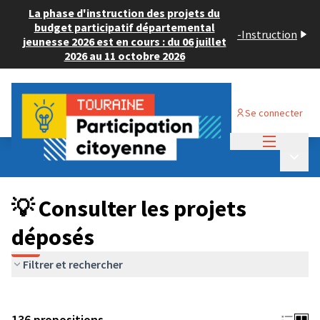
La phase d'instruction des projets du
budget participatif départemental
-
Instruction
jeunesse 2026 est en cours : du 06 juillet
2026 au 11 octobre 2026
Se connecter
Menu princi
Budget Participatif JEUNESSE 2024
/
Menu p
💡 Consulter les projets déposés
💡 Consulter les projets
déposés
Filtrer et rechercher
136 propositions