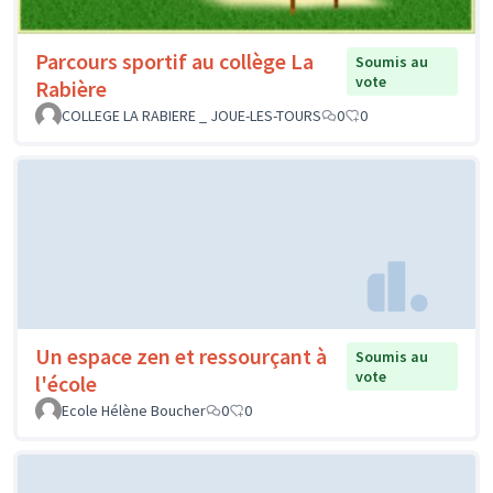
Parcours sportif au collège La
Soumis au
vote
Rabière
COLLEGE LA RABIERE _ JOUE-LES-TOURS
0
0
Un espace zen et ressourçant à
Soumis au
vote
l'école
Ecole Hélène Boucher
0
0