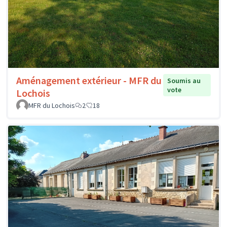
Aménagement extérieur - MFR du
Soumis au
vote
Lochois
MFR du Lochois
2
18