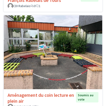
François Rabelais de Tours
CDI Rabelais
0
1
Aménagement du coin lecture en
Soumis au
vote
plein air