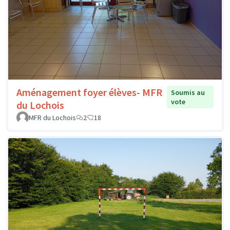
Aménagement foyer élèves- MFR
Soumis au
vote
du Lochois
MFR du Lochois
2
18