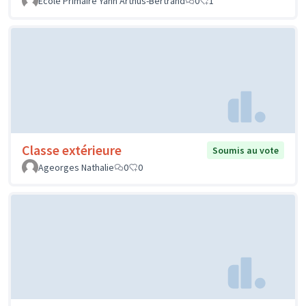
Ecole Primaire Yann Arthus-Bertrand
0
1
Classe extérieure
Soumis au vote
Ageorges Nathalie
0
0