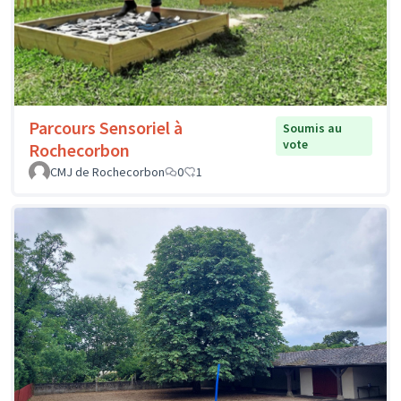
Parcours Sensoriel à
Soumis au
vote
Rochecorbon
CMJ de Rochecorbon
0
1