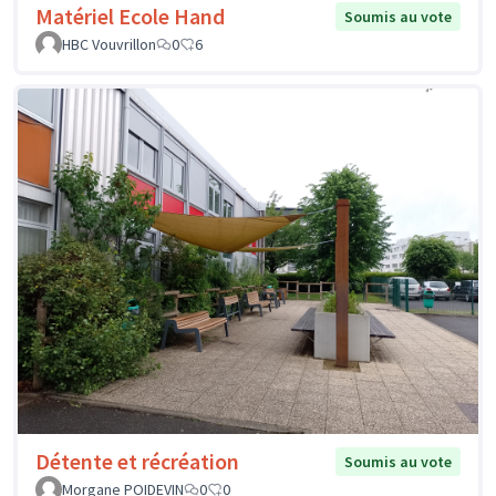
Matériel Ecole Hand
Soumis au vote
HBC Vouvrillon
0
6
Détente et récréation
Soumis au vote
Morgane POIDEVIN
0
0