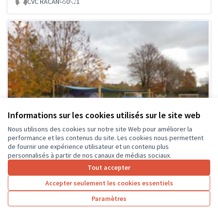
CVC RACAN
0
1
Informations sur les cookies utilisés sur le site web
Nous utilisons des cookies sur notre site Web pour améliorer la
performance et les contenus du site. Les cookies nous permettent
de fournir une expérience utilisateur et un contenu plus
personnalisés à partir de nos canaux de médias sociaux.
Tout accepter
Accepter seulement les cookies essentiels
La classe en dehors des murs
Soumis au vote
Paramètres
Collège Montrésor
0
0