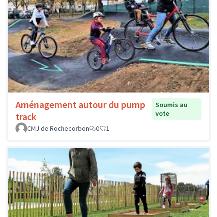
Aménagement autour du pump
Soumis au
vote
track
CMJ de Rochecorbon
0
1