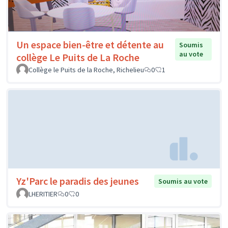
Un espace bien-être et détente au
Soumis
au vote
collège Le Puits de La Roche
Collège le Puits de la Roche, Richelieu
0
1
Yz'Parc le paradis des jeunes
Soumis au vote
LHERITIER
0
0