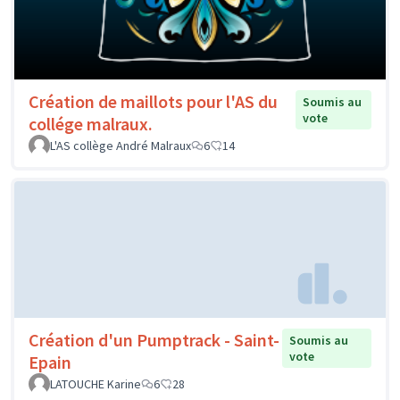
Création de maillots pour l'AS du
Soumis au
vote
collége malraux.
L'AS collège André Malraux
6
14
Création d'un Pumptrack - Saint-
Soumis au
vote
Epain
LATOUCHE Karine
6
28