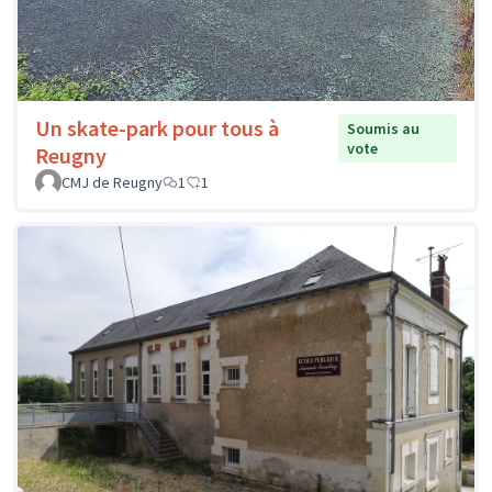
Un skate-park pour tous à
Soumis au
vote
Reugny
CMJ de Reugny
1
1