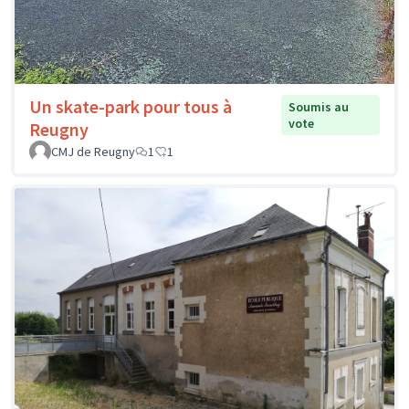
Un skate-park pour tous à
Soumis au
vote
Reugny
CMJ de Reugny
1
1