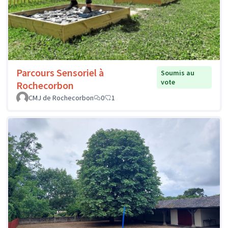
Parcours Sensoriel à
Soumis au
vote
Rochecorbon
CMJ de Rochecorbon
0
1