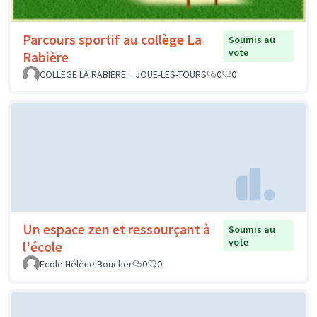
Parcours sportif au collège La
Soumis au
vote
Rabière
COLLEGE LA RABIERE _ JOUE-LES-TOURS
0
0
Un espace zen et ressourçant à
Soumis au
vote
l'école
Ecole Hélène Boucher
0
0