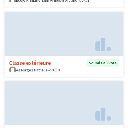
Ecole Primaire Yann Arthus-Bertrand
0
1
Classe extérieure
Soumis au vote
Ageorges Nathalie
0
0