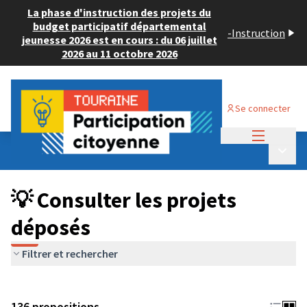
La phase d'instruction des projets du
budget participatif départemental
-
Instruction
jeunesse 2026 est en cours : du 06 juillet
2026 au 11 octobre 2026
Se connecter
Menu princi
Budget Participatif JEUNESSE 2024
/
Menu p
💡 Consulter les projets déposés
💡 Consulter les projets
déposés
Filtrer et rechercher
136 propositions