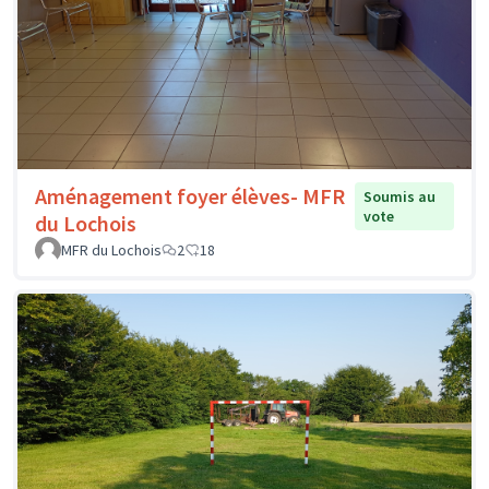
Aménagement foyer élèves- MFR
Soumis au
vote
du Lochois
MFR du Lochois
2
18