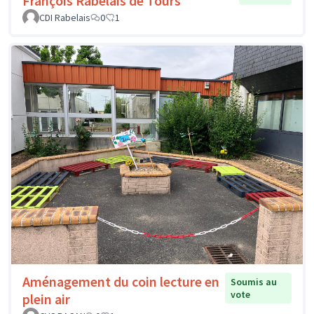
François Rabelais de Tours
CDI Rabelais
0
1
Aménagement du coin lecture en
Soumis au
vote
plein air