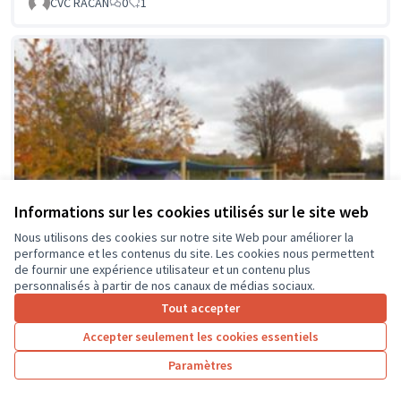
CVC RACAN
0
1
Informations sur les cookies utilisés sur le site web
Nous utilisons des cookies sur notre site Web pour améliorer la
performance et les contenus du site. Les cookies nous permettent
de fournir une expérience utilisateur et un contenu plus
personnalisés à partir de nos canaux de médias sociaux.
Tout accepter
Accepter seulement les cookies essentiels
La classe en dehors des murs
Soumis au vote
Paramètres
Collège Montrésor
0
0