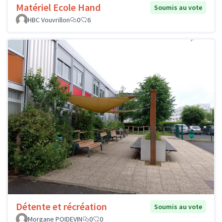
Matériel Ecole Hand
Soumis au vote
HBC Vouvrillon
0
6
Détente et récréation
Soumis au vote
Morgane POIDEVIN
0
0