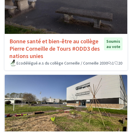
Bonne santé et bien-être au collège
Soumis
au vote
Pierre Corneille de Tours #ODD3 des
nations unies
Ecodélégué.e.s du collège Corneille / Corneille 2030
1
20