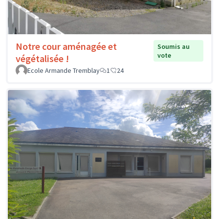
Notre cour aménagée et
Soumis au
vote
végétalisée !
Ecole Armande Tremblay
1
24