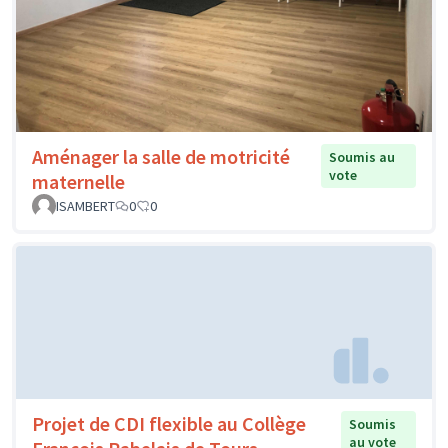
Aménager la salle de motricité
Soumis au
vote
maternelle
ISAMBERT
0
0
Projet de CDI flexible au Collège
Soumis
au vote