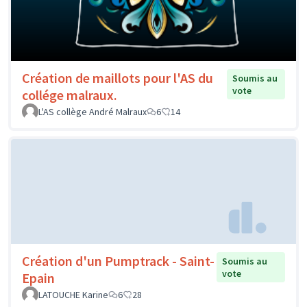
Création de maillots pour l'AS du
Soumis au
vote
collége malraux.
L'AS collège André Malraux
6
14
Création d'un Pumptrack - Saint-
Soumis au
vote
Epain
LATOUCHE Karine
6
28