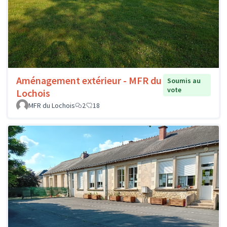
Aménagement extérieur - MFR du
Soumis au
vote
Lochois
MFR du Lochois
2
18