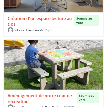
Création d'un espace lecture au
Soumis au
vote
CDI
Collège Jules Ferry
0
0
Aménagement de notre cour de
Soumis au
vote
récréation