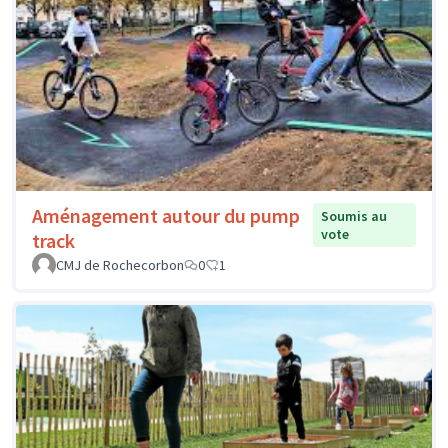
Aménagement autour du pump
Soumis au
vote
track
CMJ de Rochecorbon
0
1