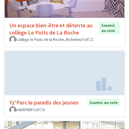
Un espace bien-être et détente au
Soumis
au vote
collège Le Puits de La Roche
Collège le Puits de la Roche, Richelieu
0
1
Yz'Parc le paradis des jeunes
Soumis au vote
LHERITIER
0
0