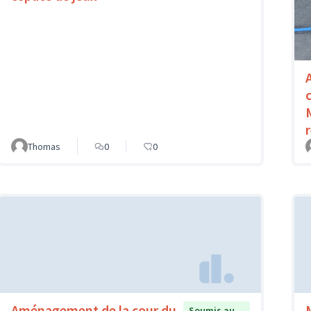
Thomas
0
0
Aménagement de la cour du
Soumis au