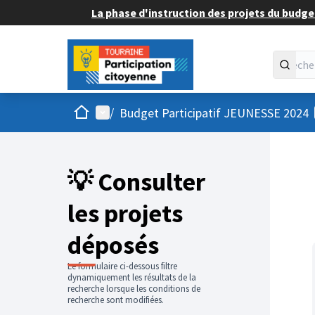
La phase d'instruction des projets du budget
Accueil
Menu principal
/
Budget Participatif JEUNESSE 2024
💡 Consulter
les projets
déposés
Le formulaire ci-dessous filtre
dynamiquement les résultats de la
recherche lorsque les conditions de
recherche sont modifiées.