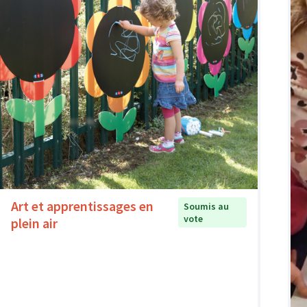
Art et apprentissages en
Soumis au
vote
plein air