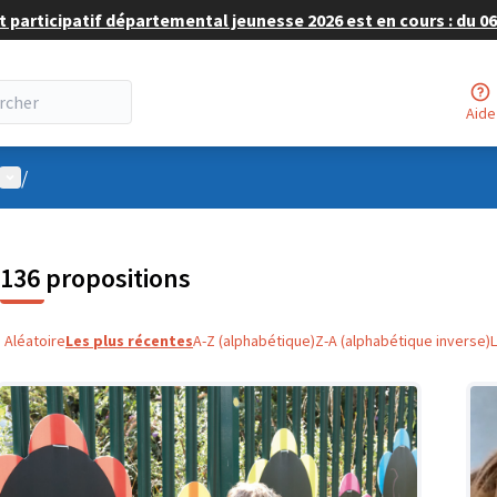
 participatif départemental jeunesse 2026 est en cours : du 06 
Aide
Menu utilisateur
/
136 propositions
Aléatoire
Les plus récentes
A-Z (alphabétique)
Z-A (alphabétique inverse)