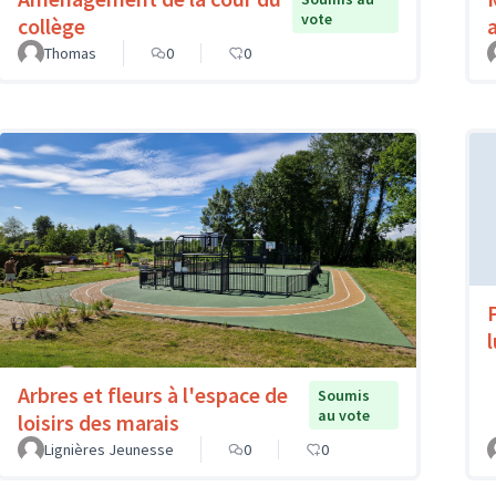
vote
collège
Thomas
0
0
Arbres et fleurs à l'espace de
Soumis
au vote
loisirs des marais
Lignières Jeunesse
0
0