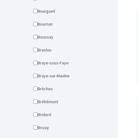
Bourgueil
Bournan
Boussay
Braslou
Braye-sous-Faye
Braye-sur-Maulne
Brèches
Bréhémont
Bridoré
Brizay