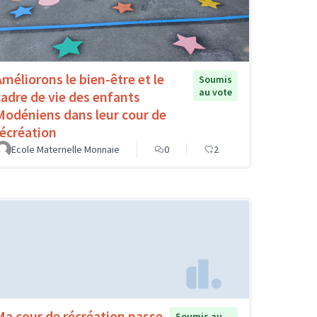
Améliorons le bien-être et le
Soumis
au vote
cadre de vie des enfants
Modéniens dans leur cour de
récréation
Ecole Maternelle Monnaie
0
2
Ma cour de récréation passe
Soumis au