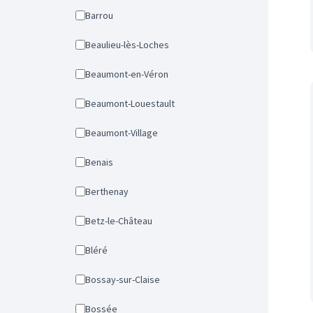
Barrou
Beaulieu-lès-Loches
Beaumont-en-Véron
Beaumont-Louestault
Beaumont-Village
Benais
Berthenay
Betz-le-Château
Bléré
Bossay-sur-Claise
Bossée