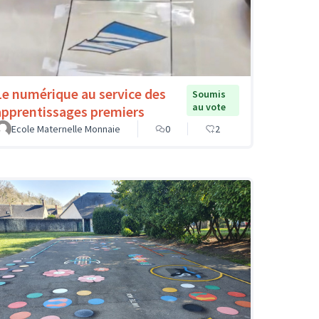
Le numérique au service des
Soumis
au vote
apprentissages premiers
Ecole Maternelle Monnaie
0
2