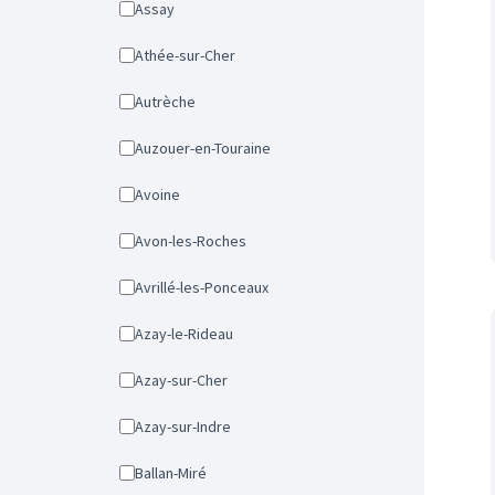
Assay
Athée-sur-Cher
Autrèche
Auzouer-en-Touraine
Avoine
Avon-les-Roches
Avrillé-les-Ponceaux
Azay-le-Rideau
Azay-sur-Cher
Azay-sur-Indre
Ballan-Miré