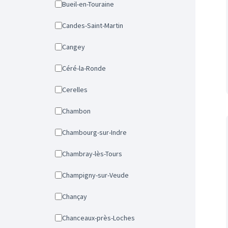
Bueil-en-Touraine
Candes-Saint-Martin
Cangey
Céré-la-Ronde
Cerelles
Chambon
Chambourg-sur-Indre
Chambray-lès-Tours
Champigny-sur-Veude
Chançay
Chanceaux-près-Loches