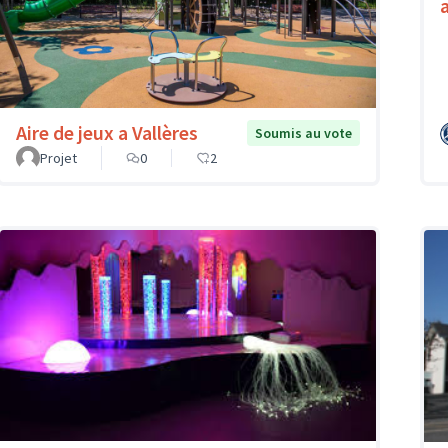
Aire de jeux a Vallères
Soumis au vote
Projet
0
2