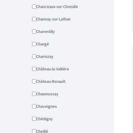
Chanceaux-sur-Choisille
Channay-sur-Lathan
Charentilly
Chargé
Charnizay
Château-la-Vallière
Château-Renault
Chaumussay
Chaveignes
Chédigny
Cheillé