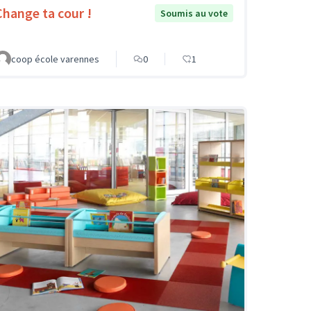
Change ta cour !
Soumis au vote
coop école varennes
0
1