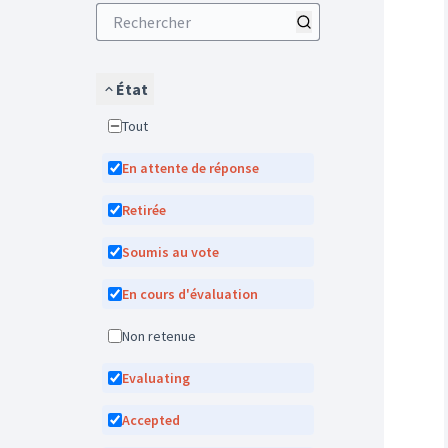
État
Tout
En attente de réponse
Retirée
Soumis au vote
En cours d'évaluation
Non retenue
Evaluating
Accepted