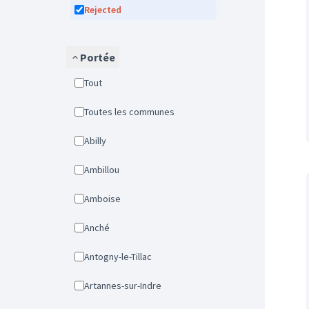
Rejected
Portée
Tout
Toutes les communes
Abilly
Ambillou
Amboise
Anché
Antogny-le-Tillac
Artannes-sur-Indre