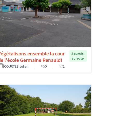
Végétalisons ensemble la cour
Soumis
au vote
de l'école Germaine Renauld!
COURTES Julien
0
1