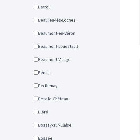
Barrou
Beaulieu-lès-Loches
Beaumont-en-Véron
Beaumont-Louestault
Beaumont-Village
Benais
Berthenay
Betz-le-Château
Bléré
Bossay-sur-Claise
Bossée