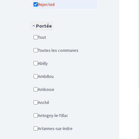
Rejected
Portée
Tout
Toutes les communes
Abilly
Ambillou
Amboise
Anché
Antogny-le-Tillac
Artannes-sur-Indre