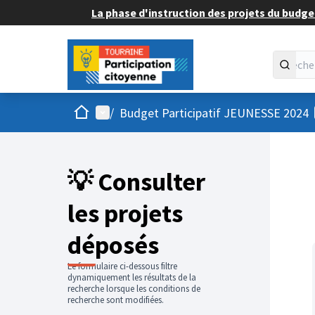
La phase d'instruction des projets du budget
Accueil
Menu principal
/
Budget Participatif JEUNESSE 2024
💡 Consulter
les projets
déposés
Le formulaire ci-dessous filtre
dynamiquement les résultats de la
recherche lorsque les conditions de
recherche sont modifiées.