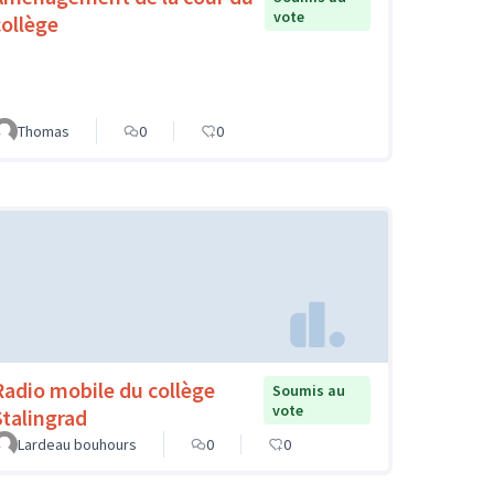
vote
collège
Thomas
0
0
Radio mobile du collège
Soumis au
vote
Stalingrad
Lardeau bouhours
0
0