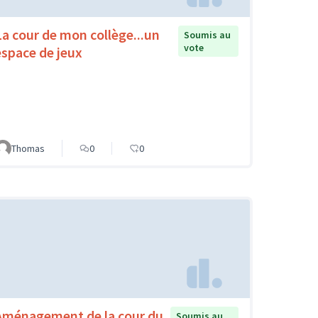
La cour de mon collège...un
Soumis au
vote
espace de jeux
Thomas
0
0
Aménagement de la cour du
Soumis au