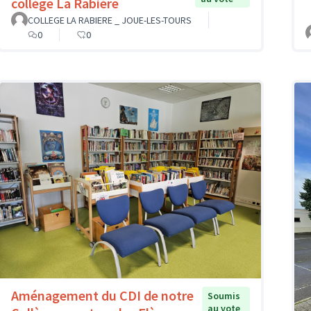
collège La Rabière
COLLEGE LA RABIERE _ JOUE-LES-TOURS
0
0
Aménagement du CDI de notre
Soumis
au vote