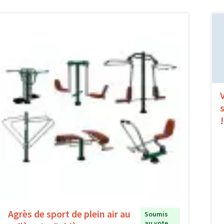
s
!
Agrès de sport de plein air au
Soumis
au vote