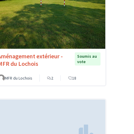
Aménagement extérieur -
Soumis au
vote
MFR du Lochois
MFR du Lochois
2
18