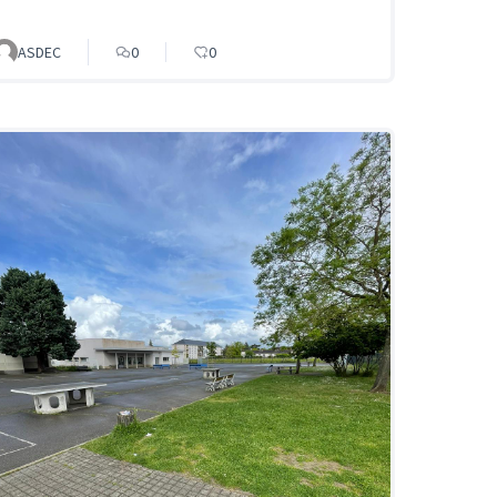
ASDEC
0
0