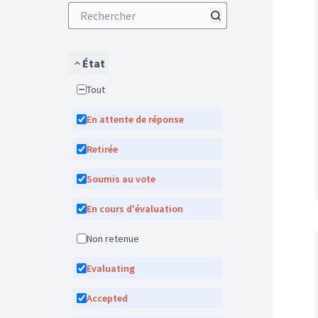
État
Tout
En attente de réponse
Retirée
Soumis au vote
En cours d'évaluation
Non retenue
Evaluating
Accepted