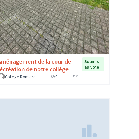
Aménagement de la cour de
Soumis
au vote
récréation de notre collège
Collège Ronsard
0
1