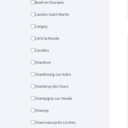
Bueil-en-Touraine
Candes-Saint-Martin
Cangey
Céré-la-Ronde
Cerelles
Chambon
Chambourg-sur-Indre
Chambray-lès-Tours
Champigny-sur-Veude
Chançay
Chanceaux-près-Loches