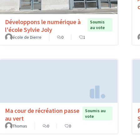
Développons le numérique à
Soumis
au vote
l'école Sylvie Joly
école de Dierre
0
1
Ma cour de récréation passe
Soumis au
vote
au vert
Thomas
0
0