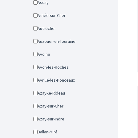
Assay
Athée-sur-Cher
Autrèche
Auzouer-en-Touraine
Avoine
Avon-les-Roches
Avrillé-les-Ponceaux
Azay-le-Rideau
Azay-sur-Cher
Azay-sur-Indre
Ballan-Miré