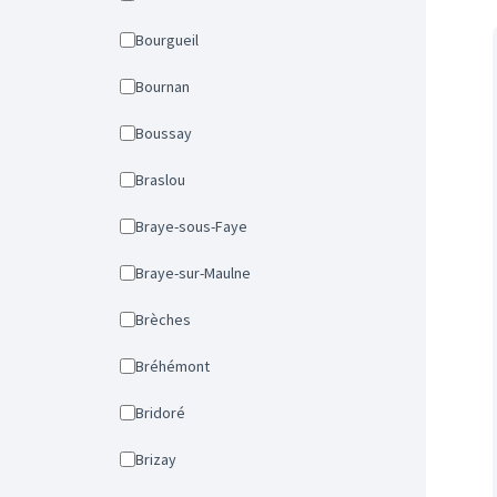
Bourgueil
Bournan
Boussay
Braslou
Braye-sous-Faye
Braye-sur-Maulne
Brèches
Bréhémont
Bridoré
Brizay