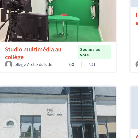
Studio multimédia au
Soumis au
vote
collège
college Arche du lude
0
1