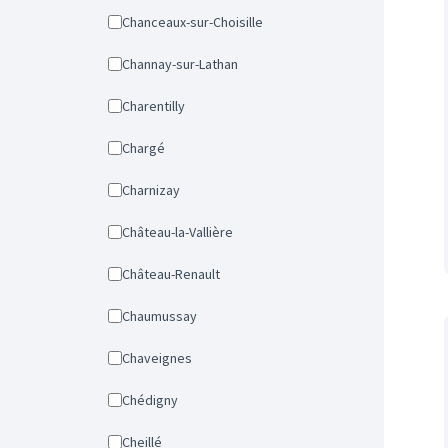
Chanceaux-sur-Choisille
Channay-sur-Lathan
Charentilly
Chargé
Charnizay
Château-la-Vallière
Château-Renault
Chaumussay
Chaveignes
Chédigny
Cheillé