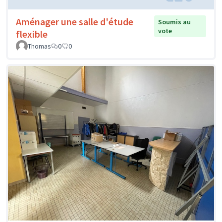
Aménager une salle d'étude
Soumis au
vote
flexible
Thomas
0
0