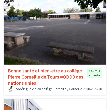
Bonne santé et bien-être au collège
Soumis
au vote
Pierre Corneille de Tours #ODD3 des
nations unies
Ecodélégué.e.s du collège Corneille / Corneille 2030
1
20