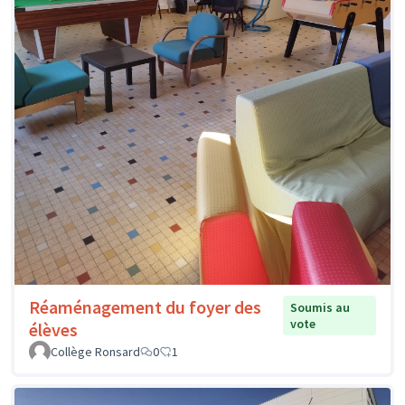
Réaménagement du foyer des
Soumis au
vote
élèves
Collège Ronsard
0
1