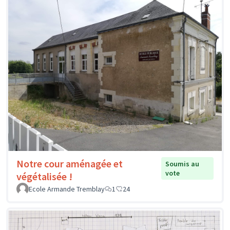
Notre cour aménagée et
Soumis au
vote
végétalisée !
Ecole Armande Tremblay
1
24