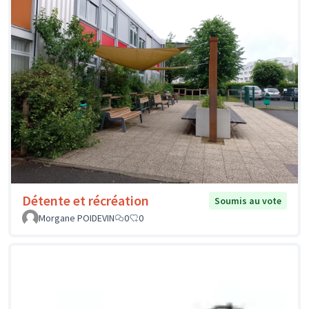
Détente et récréation
Soumis au vote
Morgane POIDEVIN
0
0