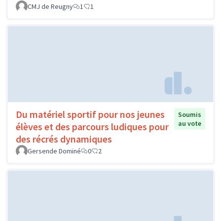
CMJ de Reugny
1
1
Du matériel sportif pour nos jeunes
Soumis
au vote
élèves et des parcours ludiques pour
des récrés dynamiques
Gersende Dominé
0
2