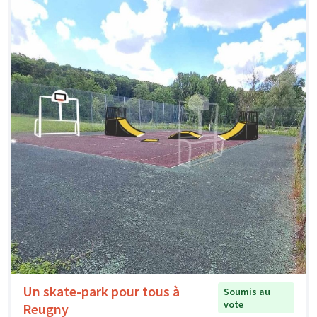
Un skate-park pour tous à
Soumis au
vote
Reugny