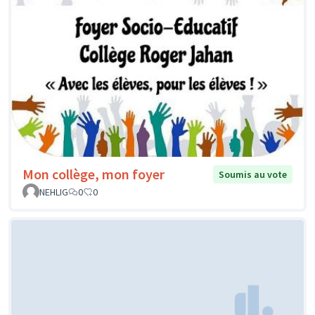
Mon collège, mon foyer
Soumis au vote
NEHLIG
0
0