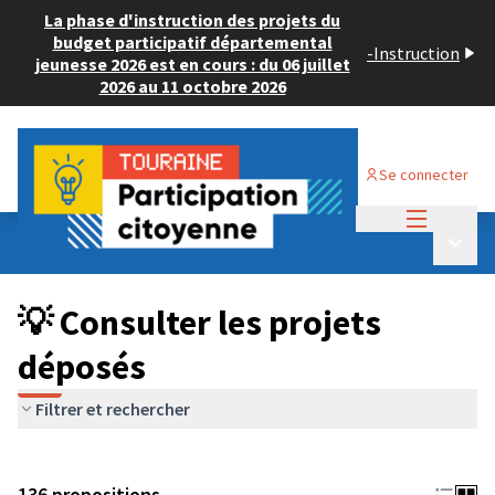
La phase d'instruction des projets du
budget participatif départemental
-
Instruction
jeunesse 2026 est en cours : du 06 juillet
2026 au 11 octobre 2026
Se connecter
Menu princi
Budget Participatif JEUNESSE 2024
/
Menu p
💡 Consulter les projets déposés
💡 Consulter les projets
déposés
Filtrer et rechercher
136 propositions