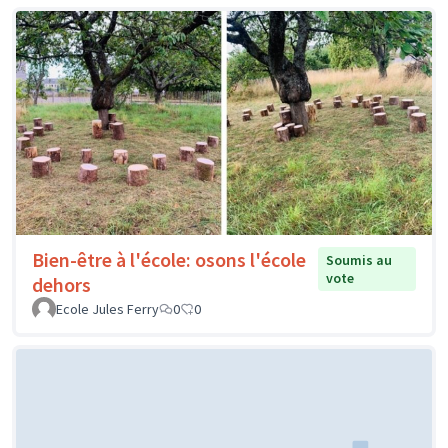
Bien-être à l'école: osons l'école
Soumis au
vote
dehors
Ecole Jules Ferry
0
0