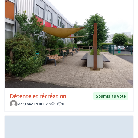
Détente et récréation
Soumis au vote
Morgane POIDEVIN
0
0