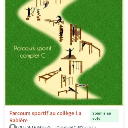
Parcours sportif au collège La
Soumis au
vote
Rabière
COLLEGE LA RABIERE _ JOUE-LES-TOURS
0
0