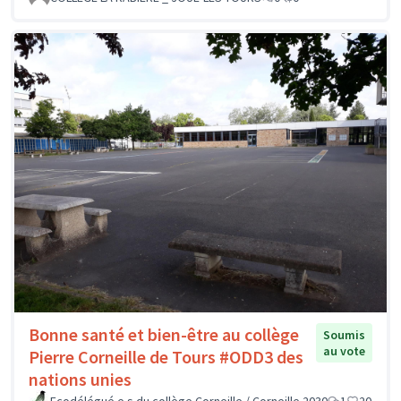
Bonne santé et bien-être au collège
Soumis
au vote
Pierre Corneille de Tours #ODD3 des
nations unies
Ecodélégué.e.s du collège Corneille / Corneille 2030
1
20