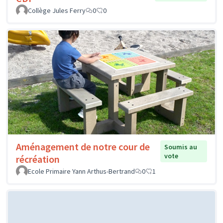
Collège Jules Ferry
0
0
Aménagement de notre cour de
Soumis au
vote
récréation
Ecole Primaire Yann Arthus-Bertrand
0
1