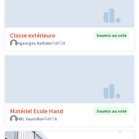
Classe extérieure
Soumis au vote
Ageorges Nathalie
0
0
Matériel Ecole Hand
Soumis au vote
HBC Vouvrillon
0
6