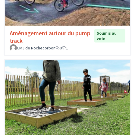
Aménagement autour du pump
Soumis au
vote
track
CMJ de Rochecorbon
0
1