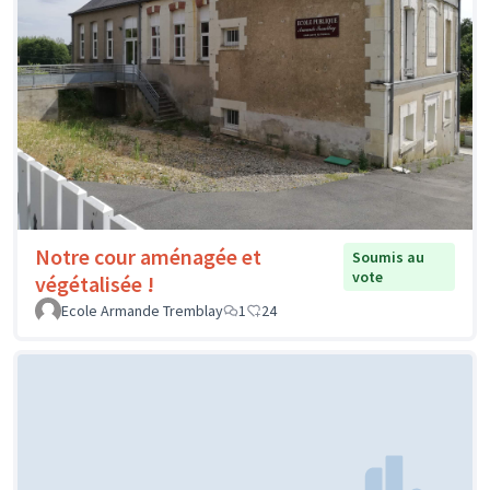
Notre cour aménagée et
Soumis au
vote
végétalisée !
Ecole Armande Tremblay
1
24