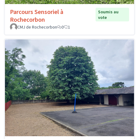
Parcours Sensoriel à
Soumis au
vote
Rochecorbon
CMJ de Rochecorbon
0
1