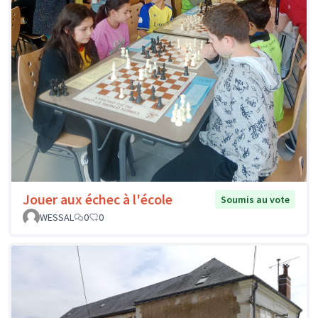
Jouer aux échec à l'école
Soumis au vote
WESSAL
0
0