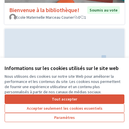
Bienvenue à la bibliothèque!
Soumis au vote
Ecole Maternelle Marceau Courier
0
1
Informations sur les cookies utilisés sur le site web
Nous utilisons des cookies sur notre site Web pour améliorer la
Réaménagement de la classe de
Soumis au
performance et les contenus du site. Les cookies nous permettent
vote
CP
de fournir une expérience utilisateur et un contenu plus
personnalisés à partir de nos canaux de médias sociaux.
ECOLE PUBLIQUE
0
0
Tout accepter
Accepter seulement les cookies essentiels
Paramètres