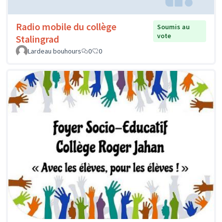
Radio mobile du collège
Soumis au
vote
Stalingrad
Lardeau bouhours
0
0