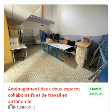
Aménagement deux deux espaces
Soumis
au vote
collaboratifs et de travail en
autonomie
MALIGE
0
0