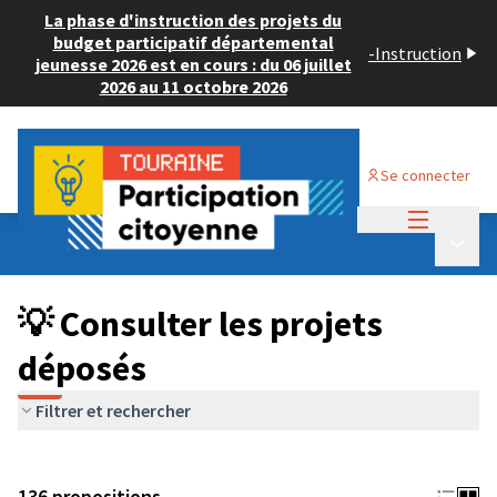
La phase d'instruction des projets du
budget participatif départemental
-
Instruction
jeunesse 2026 est en cours : du 06 juillet
2026 au 11 octobre 2026
Se connecter
Menu princi
Budget Participatif JEUNESSE 2024
/
Menu p
💡 Consulter les projets déposés
💡 Consulter les projets
déposés
Filtrer et rechercher
136 propositions