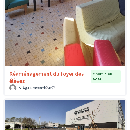
Réaménagement du foyer des
Soumis au
vote
élèves
Collège Ronsard
0
1