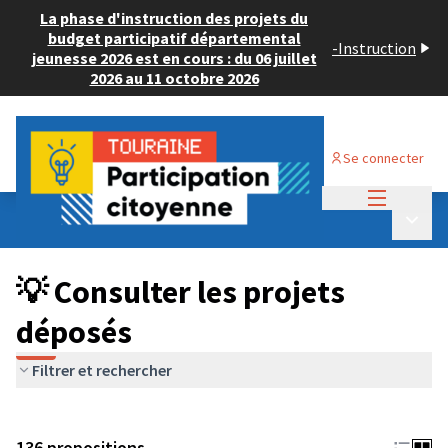
La phase d'instruction des projets du
budget participatif départemental
-
Instruction
jeunesse 2026 est en cours : du 06 juillet
2026 au 11 octobre 2026
Se connecter
Menu princi
Budget Participatif JEUNESSE 2024
/
Menu p
💡 Consulter les projets déposés
💡 Consulter les projets
déposés
Filtrer et rechercher
136 propositions