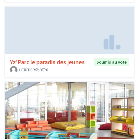
Détente et récréation
Soumis au vote
Morgane POIDEVIN
0
0