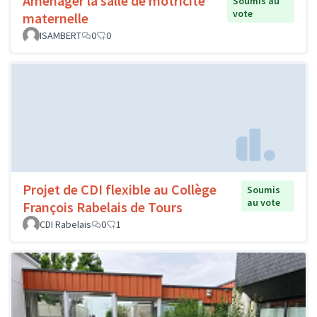
Bienvenue à la bibliothèque!
Soumis au vote
Ecole Maternelle Marceau Courier
0
1
Réaménagement de la classe de
Soumis au
vote
CP
ECOLE PUBLIQUE
0
0