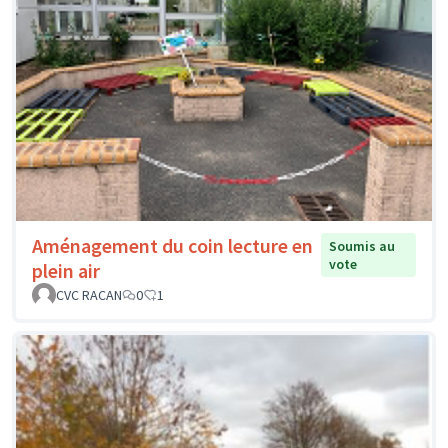
Manipuler pour apprendre au
Soumis au
vote
cycle 2
école de Thizay
0
0
Salle d'études flexible
Soumis au vote
MONTHEIL
0
0