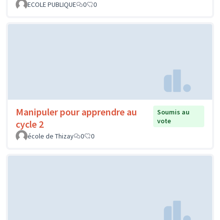
Un espace bien-être et détente au
Soumis
au vote
collège Le Puits de La Roche
Collège le Puits de la Roche, Richelieu
0
1