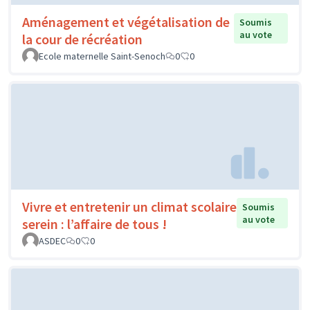
Rabière
COLLEGE LA RABIERE _ JOUE-LES-TOURS
0
0
Bonne santé et bien-être au collège
Soumis
au vote
Pierre Corneille de Tours #ODD3 des