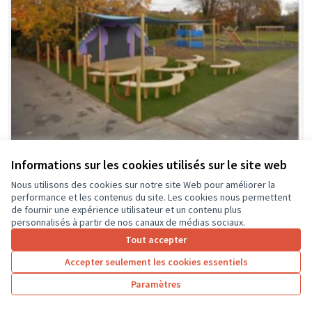
Informations sur les cookies utilisés sur le site web
Nous utilisons des cookies sur notre site Web pour améliorer la
performance et les contenus du site. Les cookies nous permettent
de fournir une expérience utilisateur et un contenu plus
personnalisés à partir de nos canaux de médias sociaux.
Tout accepter
Aménager la salle de motricité
Soumis au
vote
maternelle
Accepter seulement les cookies essentiels
ISAMBERT
0
0
Paramètres