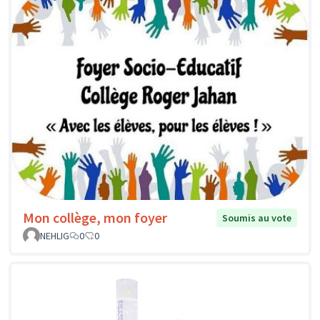
Radio mobile du collège
Soumis au
vote
Stalingrad
Lardeau bouhours
0
0