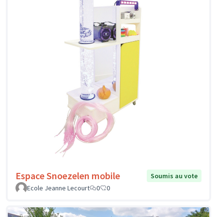
Mon collège, mon foyer
Soumis au vote
NEHLIG
0
0