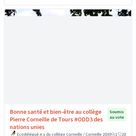
Philippe "Come in"
Soumis au vote
Commynes
0
1