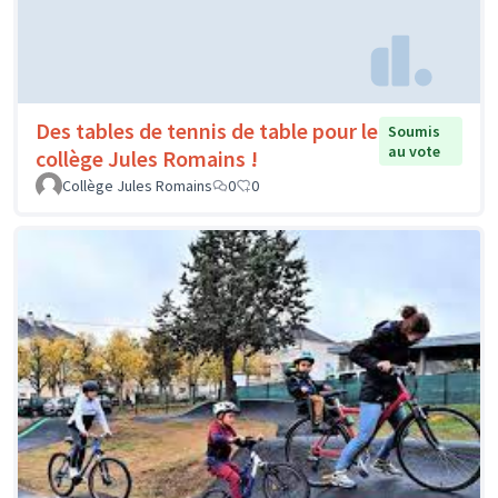
nations unies
Ecodélégué.e.s du collège Corneille / Corneille 2030
1
20
Un espace zen et ressourçant à
Soumis au
vote
l'école
Ecole Hélène Boucher
0
0