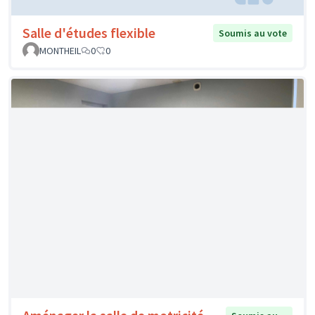
Yz'Parc le paradis des jeunes
Soumis au vote
LHERITIER
0
0