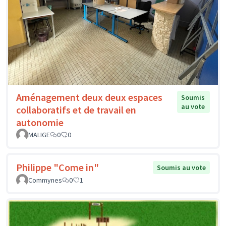
Ecole élémentaire de Seuilly
0
25
Aménagement deux deux espaces
Soumis
au vote
collaboratifs et de travail en
autonomie