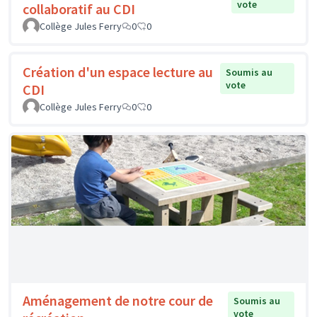
Parcours Sensoriel à
Soumis au
vote
Rochecorbon
CMJ de Rochecorbon
0
1