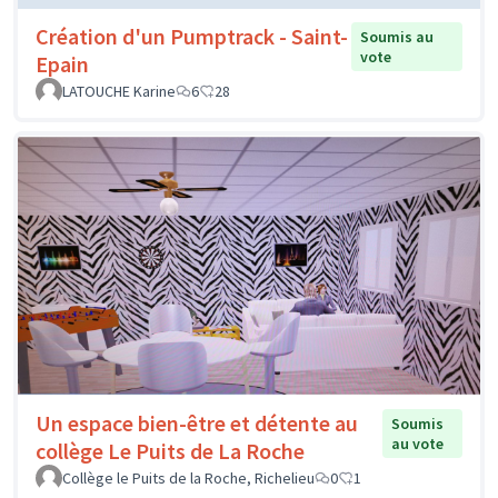
Classe extérieure
Soumis au vote
Ageorges Nathalie
0
0
Matériel Ecole Hand
Soumis au vote
HBC Vouvrillon
0
6