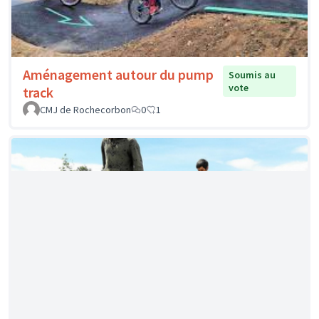
Aménagement et végétalisation de
Soumis
au vote
la cour de récréation
Ecole maternelle Saint-Senoch
0
0
Vivre et entretenir un climat scolaire
Soumis
au vote
serein : l’affaire de tous !
ASDEC
0
0