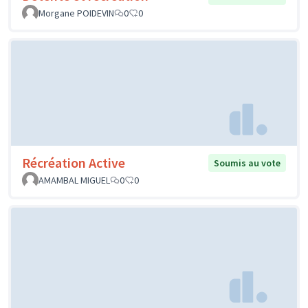
Création d'un espace lecture au
Soumis au
vote
CDI
Collège Jules Ferry
0
0
Aménagement de notre cour de
Soumis au
vote
récréation
Ecole Primaire Yann Arthus-Bertrand
0
1