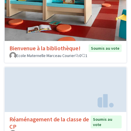
Récréation Active
Soumis au vote
AMAMBAL MIGUEL
0
0
Création d'un Pumptrack - Saint-
Soumis au
vote
Epain
LATOUCHE Karine
6
28