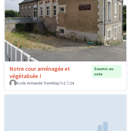
Notre cour aménagée et
Soumis au
vote
végétalisée !
Ecole Armande Tremblay
1
24