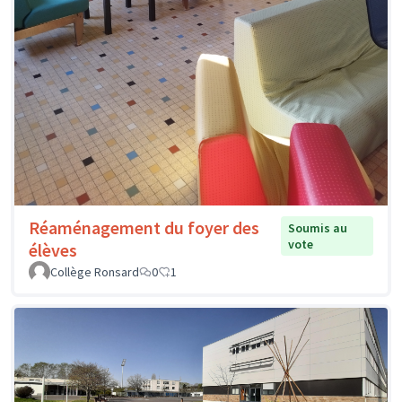
Réaménagement du foyer des
Soumis au
vote
élèves
Collège Ronsard
0
1