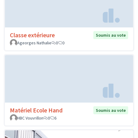
Classe extérieure
Soumis au vote
Ageorges Nathalie
0
0
Matériel Ecole Hand
Soumis au vote
HBC Vouvrillon
0
6