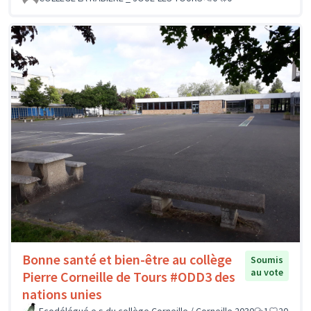
Bonne santé et bien-être au collège
Soumis
au vote
Pierre Corneille de Tours #ODD3 des
nations unies
Ecodélégué.e.s du collège Corneille / Corneille 2030
1
20