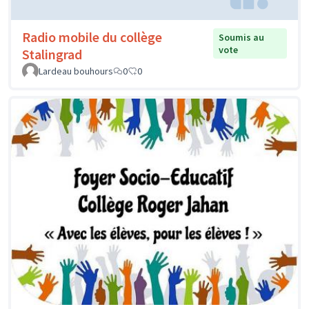
Radio mobile du collège
Soumis au
vote
Stalingrad
Lardeau bouhours
0
0