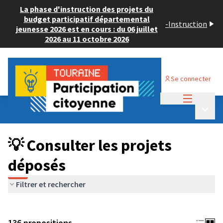
La phase d'instruction des projets du
budget participatif départemental
-
Instruction
jeunesse 2026 est en cours : du 06 juillet
2026 au 11 octobre 2026
Se connecter
Menu princi
Budget Participatif JEUNESSE 2024
/
Menu p
💡 Consulter les projets déposés
💡 Consulter les projets
déposés
Filtrer et rechercher
136 propositions