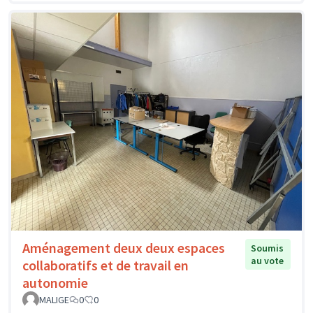
Aménagement deux deux espaces
Soumis
au vote
collaboratifs et de travail en
autonomie
MALIGE
0
0