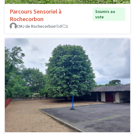
Parcours Sensoriel à
Soumis au
vote
Rochecorbon
CMJ de Rochecorbon
0
1