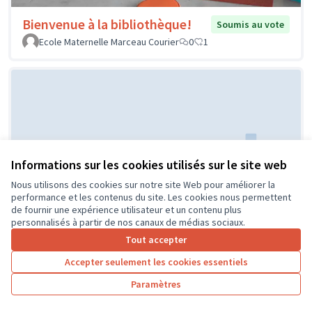
Bienvenue à la bibliothèque!
Soumis au vote
Ecole Maternelle Marceau Courier
0
1
Informations sur les cookies utilisés sur le site web
Nous utilisons des cookies sur notre site Web pour améliorer la
Réaménagement de la classe de
Soumis au
performance et les contenus du site. Les cookies nous permettent
vote
CP
de fournir une expérience utilisateur et un contenu plus
personnalisés à partir de nos canaux de médias sociaux.
ECOLE PUBLIQUE
0
0
Tout accepter
Accepter seulement les cookies essentiels
Paramètres