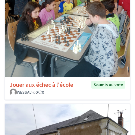
Jouer aux échec à l'école
Soumis au vote
WESSAL
0
0