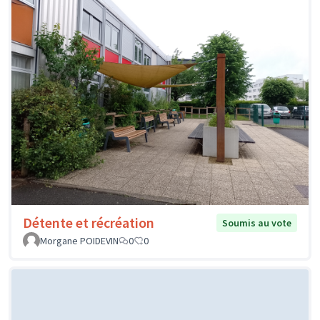
Détente et récréation
Soumis au vote
Morgane POIDEVIN
0
0