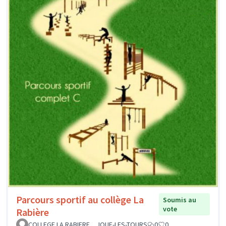
Parcours sportif au collège La
Soumis au
vote
Rabière
COLLEGE LA RABIERE _ JOUE-LES-TOURS
0
0