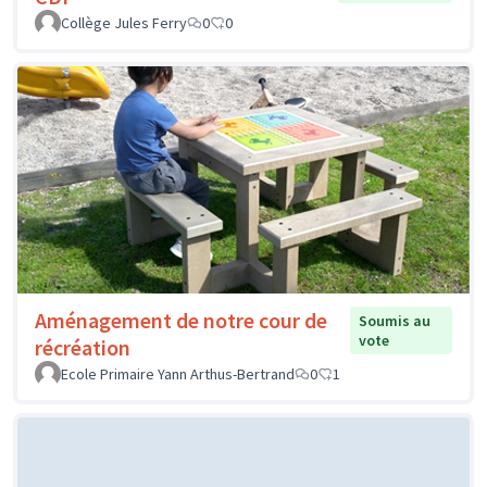
Collège Jules Ferry
0
0
Aménagement de notre cour de
Soumis au
vote
récréation
Ecole Primaire Yann Arthus-Bertrand
0
1