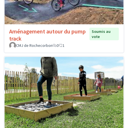
Aménagement autour du pump
Soumis au
vote
track
CMJ de Rochecorbon
0
1