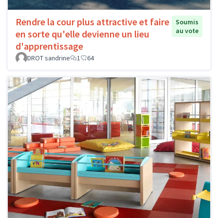
Rendre la cour plus attractive et faire
Soumis
au vote
en sorte qu'elle devienne un lieu
d'apprentissage
DROT sandrine
1
64