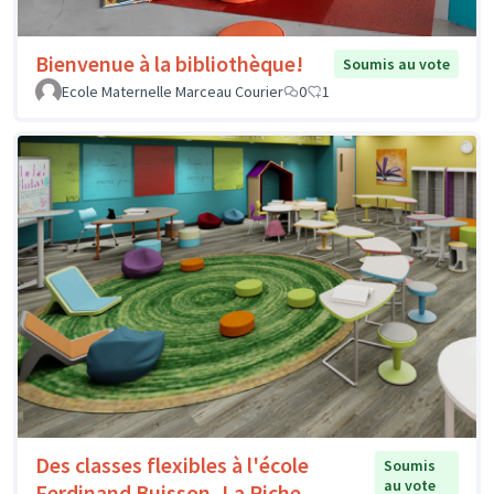
Bienvenue à la bibliothèque!
Soumis au vote
Ecole Maternelle Marceau Courier
0
1
Des classes flexibles à l'école
Soumis
au vote
Ferdinand Buisson, La Riche