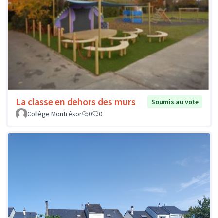
La classe en dehors des murs
Soumis au vote
Collège Montrésor
0
0