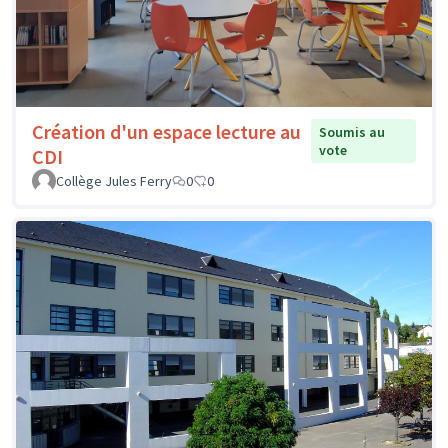
Création d'un espace lecture au
Soumis au
vote
CDI
Collège Jules Ferry
0
0