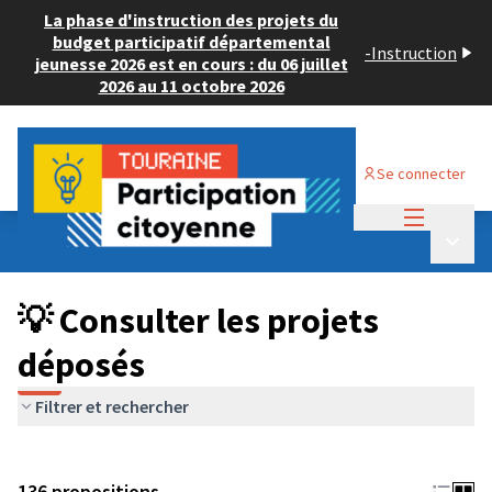
La phase d'instruction des projets du
budget participatif départemental
-
Instruction
jeunesse 2026 est en cours : du 06 juillet
2026 au 11 octobre 2026
Se connecter
Menu princi
Budget Participatif JEUNESSE 2024
/
Menu p
💡 Consulter les projets déposés
💡 Consulter les projets
déposés
Filtrer et rechercher
136 propositions