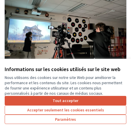
Informations sur les cookies utilisés sur le site web
Création de contenus culturels : des
Nous utilisons des cookies sur notre site Web pour améliorer la
Soumis
performance et les contenus du site. Les cookies nous permettent
au vote
élèves acteurs et passeurs de leurs
de fournir une expérience utilisateur et un contenu plus
apprentissages.
personnalisés à partir de nos canaux de médias sociaux.
Collège Alphonse de Lamartine
0
2
Tout accepter
Accepter seulement les cookies essentiels
Paramètres