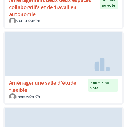
Soumis
au vote
collaboratifs et de travail en
autonomie
MALIGE
0
0
Aménager une salle d'étude
Soumis au
vote
flexible
Thomas
0
0