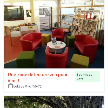
Une zone de lecture zen pour
Soumis au
vote
Vinci!
collège Vinci
0
1