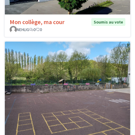
Mon collège, ma cour
Soumis au vote
NEHLIG
0
0