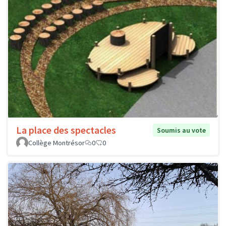
La place des spectacles
Soumis au vote
Collège Montrésor
0
0