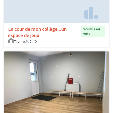
La cour de mon collège...un
Soumis au
vote
espace de jeux
Thomas
0
0