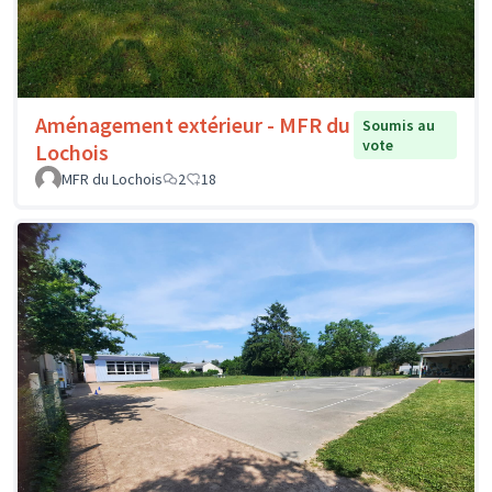
Aménagement extérieur - MFR du
Soumis au
vote
Lochois
MFR du Lochois
2
18