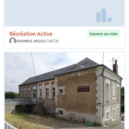
Récréation Active
Soumis au vote
AMAMBAL MIGUEL
0
0