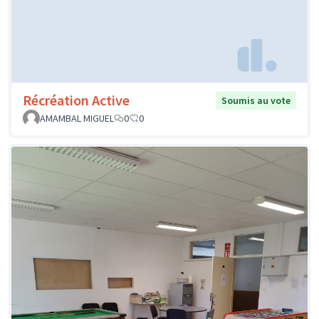
Récréation Active
Soumis au vote
AMAMBAL MIGUEL
0
0