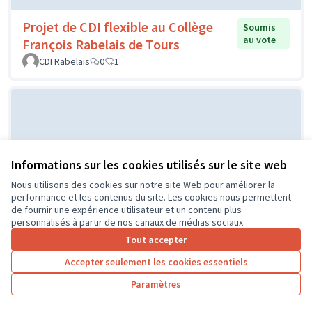
Projet de CDI flexible au Collège
Soumis
au vote
François Rabelais de Tours
CDI Rabelais
0
1
Informations sur les cookies utilisés sur le site web
Nous utilisons des cookies sur notre site Web pour améliorer la
performance et les contenus du site. Les cookies nous permettent
de fournir une expérience utilisateur et un contenu plus
Projet d'un city stade par le CME
Soumis au
personnalisés à partir de nos canaux de médias sociaux.
vote
de l'Île Bouchard
Tout accepter
IB
0
0
Accepter seulement les cookies essentiels
Paramètres