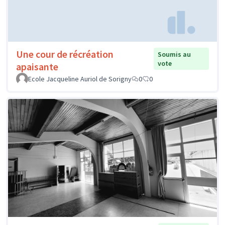
Une cour de récréation
Soumis au
vote
apaisante
Ecole Jacqueline Auriol de Sorigny
0
0