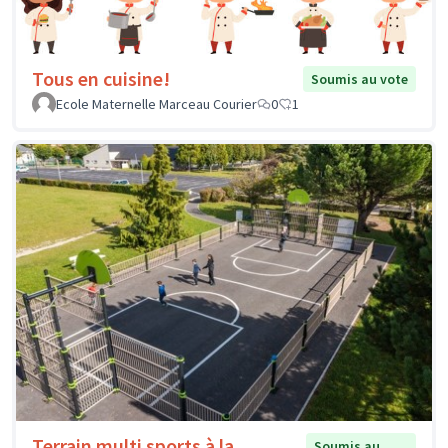
Tous en cuisine!
Soumis au vote
Ecole Maternelle Marceau Courier
0
1
Terrain multi sports à la
Soumis au