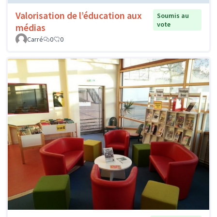
Valorisation de l’éducation aux
Soumis au
vote
médias
Carré
0
0