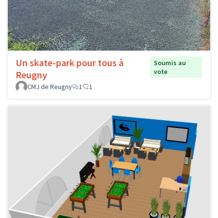
Un skate-park pour tous à
Soumis au
vote
Reugny
CMJ de Reugny
1
1