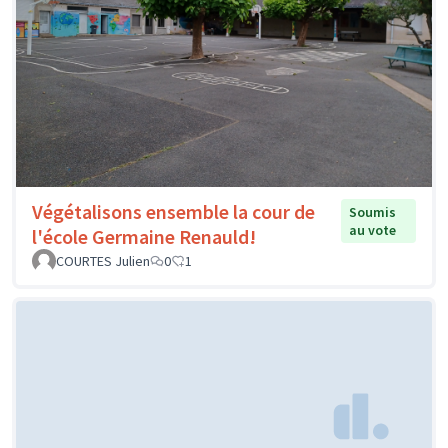
Végétalisons ensemble la cour de
Soumis
au vote
l'école Germaine Renauld!
COURTES Julien
0
1