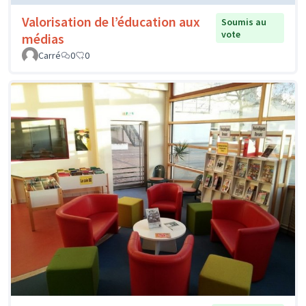
Valorisation de l’éducation aux
Soumis au
vote
médias
Carré
0
0