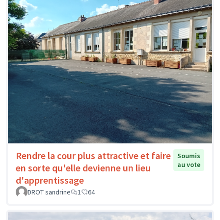
Rendre la cour plus attractive et faire
Soumis
au vote
en sorte qu'elle devienne un lieu
d'apprentissage
DROT sandrine
1
64