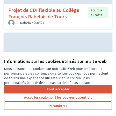
Projet de CDI flexible au Collège
Soumis
au vote
François Rabelais de Tours
CDI Rabelais
0
1
Informations sur les cookies utilisés sur le site web
Nous utilisons des cookies sur notre site Web pour améliorer la
performance et les contenus du site. Les cookies nous permettent
de fournir une expérience utilisateur et un contenu plus
Projet d'un city stade par le CME
Soumis au
personnalisés à partir de nos canaux de médias sociaux.
vote
de l'Île Bouchard
Tout accepter
IB
0
0
Accepter seulement les cookies essentiels
Paramètres