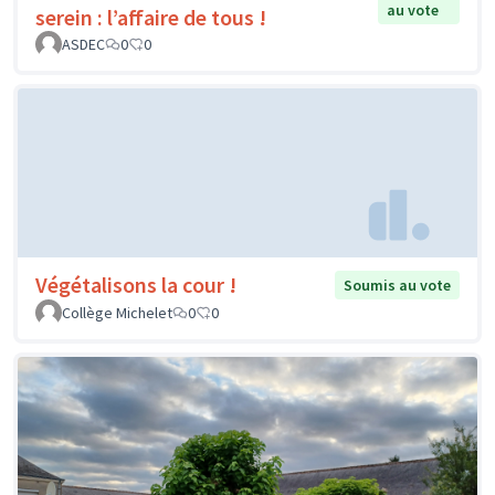
au vote
serein : l’affaire de tous !
ASDEC
0
0
Végétalisons la cour !
Soumis au vote
Collège Michelet
0
0