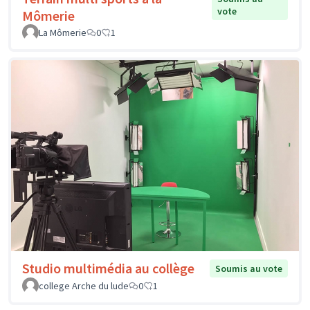
vote
Mômerie
La Mômerie
0
1
Studio multimédia au collège
Soumis au vote
college Arche du lude
0
1