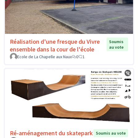
Réalisation d'une fresque du Vivre
Soumis
au vote
ensemble dans la cour de l'école
Ecole de La Chapelle aux Naux
0
1
Ré-aménagement du skatepark
Soumis au vote