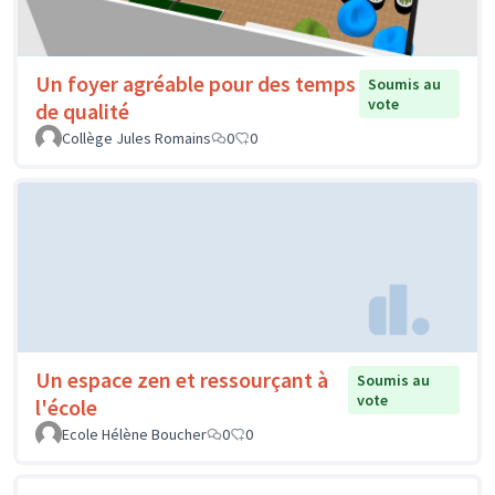
Un foyer agréable pour des temps
Soumis au
vote
de qualité
Collège Jules Romains
0
0
Un espace zen et ressourçant à
Soumis au
vote
l'école
Ecole Hélène Boucher
0
0