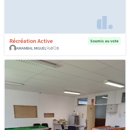
Récréation Active
Soumis au vote
AMAMBAL MIGUEL
0
0