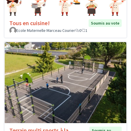
Tous en cuisine!
Soumis au vote
Ecole Maternelle Marceau Courier
0
1
Terrain multi sports à la
Soumis au