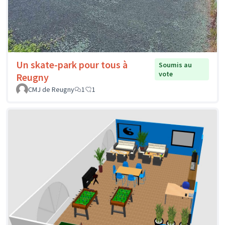
Un skate-park pour tous à
Soumis au
vote
Reugny
CMJ de Reugny
1
1