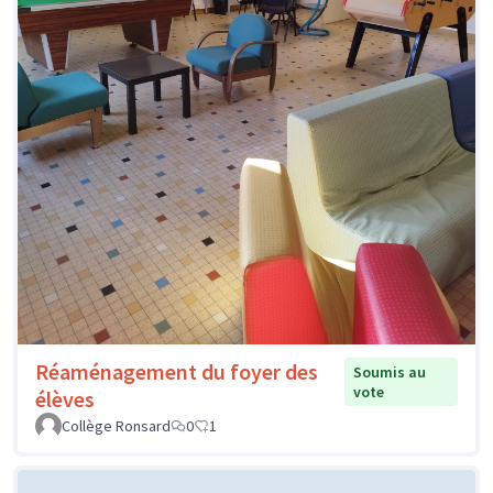
Réaménagement du foyer des
Soumis au
vote
élèves
Collège Ronsard
0
1