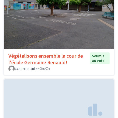
Végétalisons ensemble la cour de
Soumis
au vote
l'école Germaine Renauld!
COURTES Julien
0
1