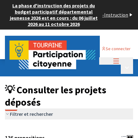
La phase d'instruction des projets du
budget participatif départemental
-
Instruction
jeunesse 2026 est en cours : du 06 juillet
2026 au 11 octobre 2026
Se connecter
Menu princi
Budget Participatif JEUNESSE 2024
/
Menu p
💡 Consulter les projets déposés
💡 Consulter les projets
déposés
Filtrer et rechercher
136 propositions