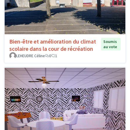
Bien-être et amélioration du climat
Soumis
au vote
scolaire dans la cour de récréation
LEHEUDRE Céline
0
1