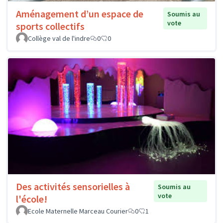
Aménagement d’un espace de
Soumis au
vote
sports collectifs
Collège val de l'indre
0
0
Des activités sensorielles à
Soumis au
vote
l'école!
Ecole Maternelle Marceau Courier
0
1