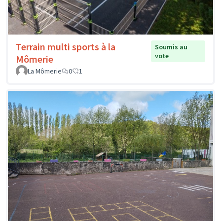
Terrain multi sports à la
Soumis au
vote
Mômerie
La Mômerie
0
1