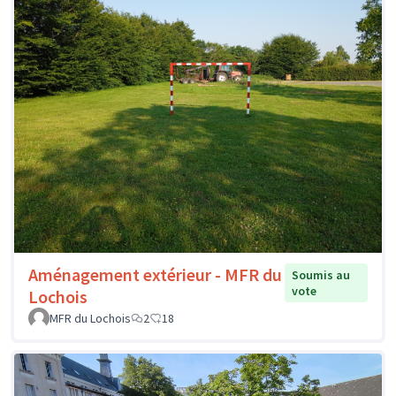
Aménagement extérieur - MFR du
Soumis au
vote
Lochois
MFR du Lochois
2
18