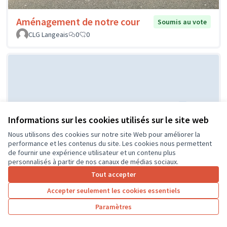
Aménagement de notre cour
Soumis au vote
CLG Langeais
0
0
Informations sur les cookies utilisés sur le site web
Nous utilisons des cookies sur notre site Web pour améliorer la
La cour de mon collège...un
performance et les contenus du site. Les cookies nous permettent
Soumis au
de fournir une expérience utilisateur et un contenu plus
vote
espace de jeux
personnalisés à partir de nos canaux de médias sociaux.
Thomas
0
0
Tout accepter
Accepter seulement les cookies essentiels
Paramètres