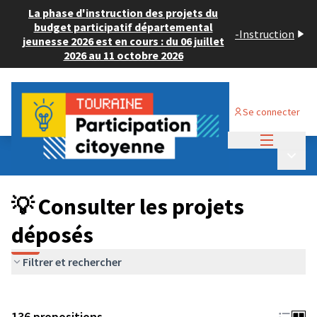
La phase d'instruction des projets du
budget participatif départemental
-
Instruction
jeunesse 2026 est en cours : du 06 juillet
2026 au 11 octobre 2026
Se connecter
Menu princi
Budget Participatif JEUNESSE 2024
/
Menu p
💡 Consulter les projets déposés
💡 Consulter les projets
déposés
Filtrer et rechercher
136 propositions