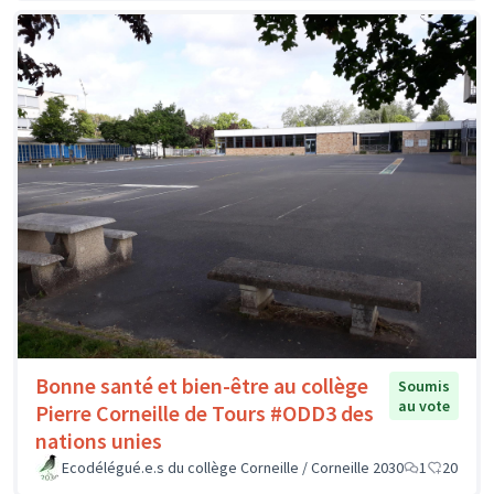
Bonne santé et bien-être au collège
Soumis
au vote
Pierre Corneille de Tours #ODD3 des
nations unies
Ecodélégué.e.s du collège Corneille / Corneille 2030
1
20