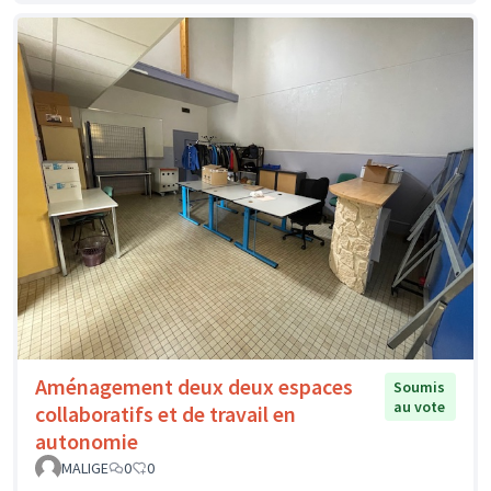
Aménagement deux deux espaces
Soumis
au vote
collaboratifs et de travail en
autonomie
MALIGE
0
0