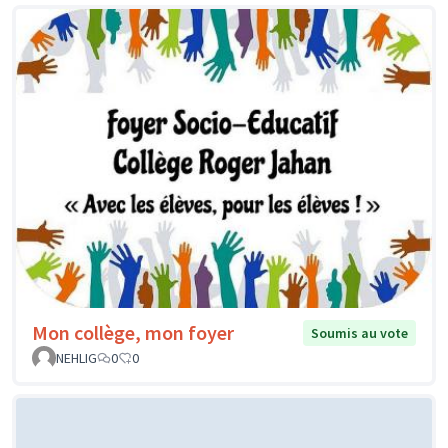
Mon collège, mon foyer
Soumis au vote
NEHLIG
0
0