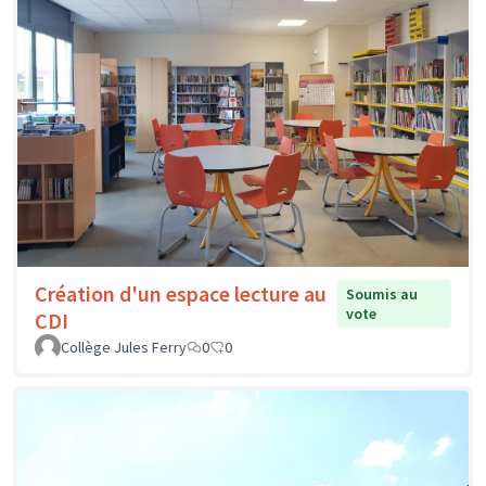
Création d'un espace lecture au
Soumis au
vote
CDI
Collège Jules Ferry
0
0