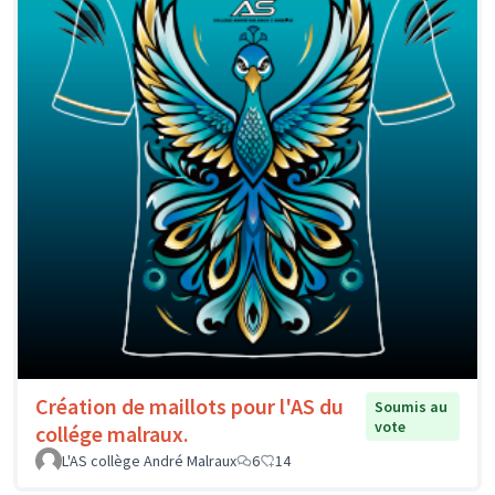
Création de maillots pour l'AS du
Soumis au
vote
collége malraux.
L'AS collège André Malraux
6
14