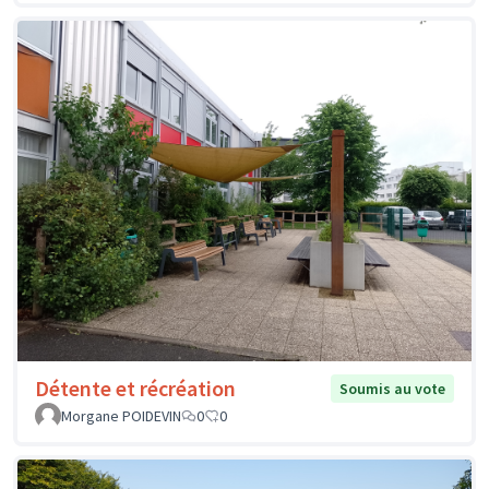
Détente et récréation
Soumis au vote
Morgane POIDEVIN
0
0