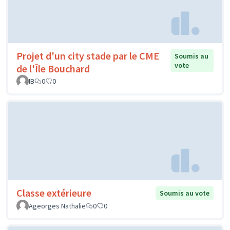
Projet d'un city stade par le CME
Soumis au
vote
de l'Île Bouchard
IB
0
0
Classe extérieure
Soumis au vote
Ageorges Nathalie
0
0