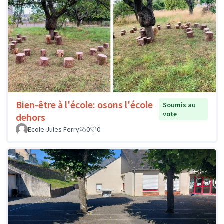
Bien-être à l'école: osons l'école
Soumis au
vote
dehors
Ecole Jules Ferry
0
0