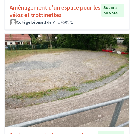
Aménagement d'un espace pour les
Soumis
au vote
vélos et trottinettes
Collège Léonard de Vinci
0
1