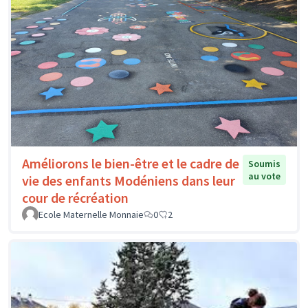
Améliorons le bien-être et le cadre de
Soumis
au vote
vie des enfants Modéniens dans leur
cour de récréation
Ecole Maternelle Monnaie
0
2