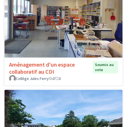
Aménagement d'un espace
Soumis au
vote
collaboratif au CDI
Collège Jules Ferry
0
0