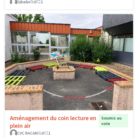
Gibelin
0
2
Aménagement du coin lecture en
Soumis au
vote
plein air
CVC RACAN
0
1