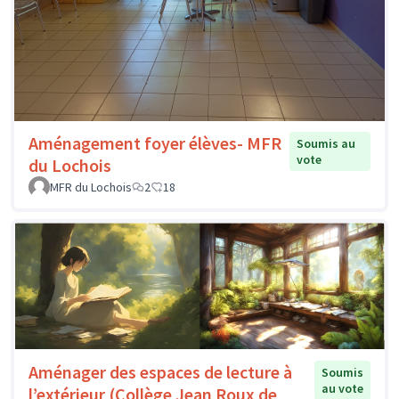
Aménagement foyer élèves- MFR
Soumis au
vote
du Lochois
MFR du Lochois
2
18
Aménager des espaces de lecture à
Soumis
au vote
l’extérieur (Collège Jean Roux de