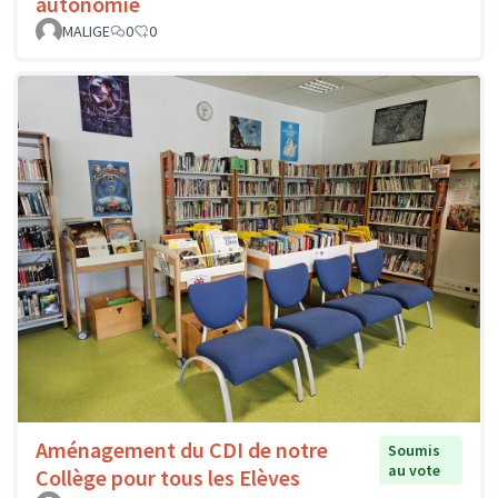
autonomie
MALIGE
0
0
Aménagement du CDI de notre
Soumis
au vote
Collège pour tous les Elèves