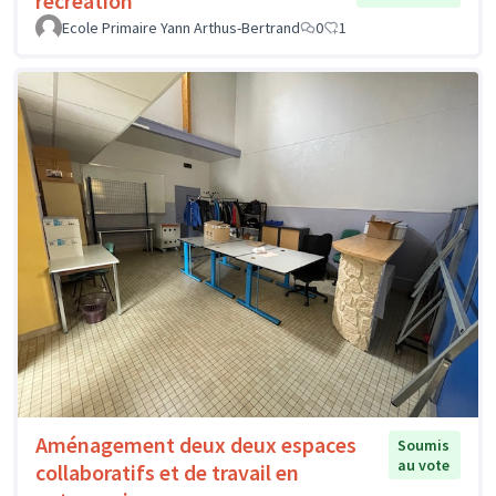
récréation
Ecole Primaire Yann Arthus-Bertrand
0
1
Aménagement deux deux espaces
Soumis
au vote
collaboratifs et de travail en