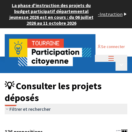
La phase d'instruction des projets du
budget participatif départemental
-
Instruction
jeunesse 2026 est en cours : du 06 juillet
2026 au 11 octobre 2026
Se connecter
Menu princi
Budget Participatif JEUNESSE 2024
/
Menu p
💡 Consulter les projets déposés
💡 Consulter les projets
déposés
Filtrer et rechercher
136 propositions