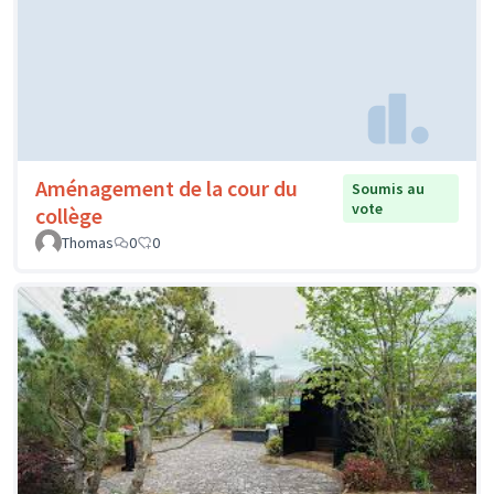
Aménagement de la cour du
Soumis au
vote
collège
Thomas
0
0