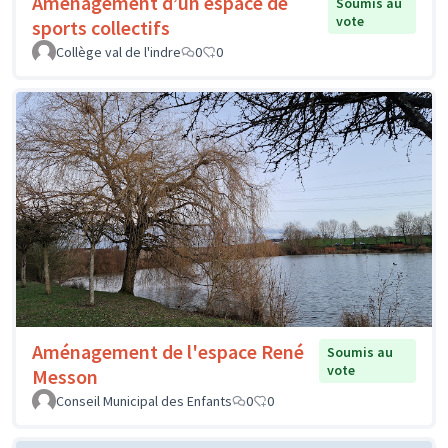
Aménagement d’un espace de
Soumis au
vote
sports collectifs
Collège val de l'indre
0
0
Aménagement de l'espace René
Soumis au
vote
Messon
Conseil Municipal des Enfants
0
0