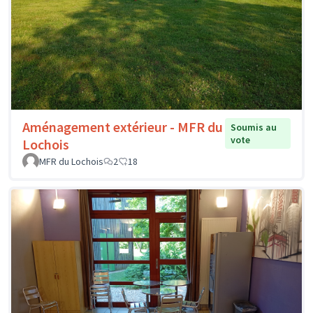
Aménagement extérieur - MFR du
Soumis au
vote
Lochois
MFR du Lochois
2
18