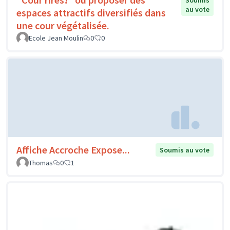
Soumis
au vote
espaces attractifs diversifiés dans
une cour végétalisée.
Ecole Jean Moulin
0
0
Affiche Accroche Expose...
Soumis au vote
Thomas
0
1