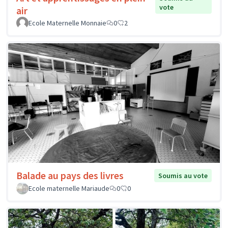
vote
air
Ecole Maternelle Monnaie
0
2
Balade au pays des livres
Soumis au vote
Ecole maternelle Mariaude
0
0