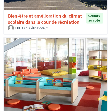
Bien-être et amélioration du climat
Soumis
au vote
scolaire dans la cour de récréation
LEHEUDRE Céline
0
1