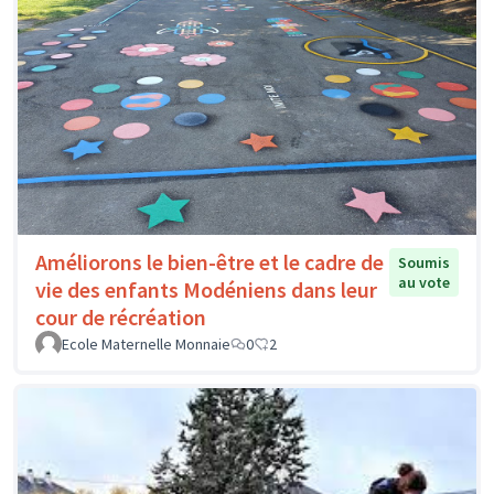
Améliorons le bien-être et le cadre de
Soumis
au vote
vie des enfants Modéniens dans leur
cour de récréation
Ecole Maternelle Monnaie
0
2