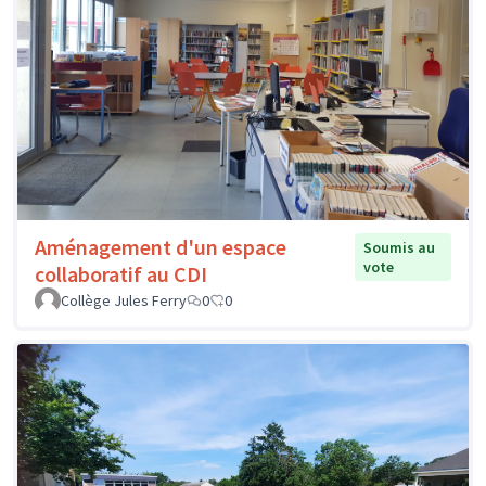
Aménagement d'un espace
Soumis au
vote
collaboratif au CDI
Collège Jules Ferry
0
0