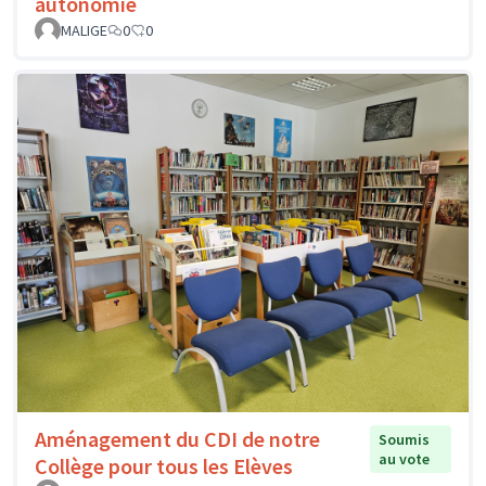
autonomie
MALIGE
0
0
Aménagement du CDI de notre
Soumis
au vote
Collège pour tous les Elèves