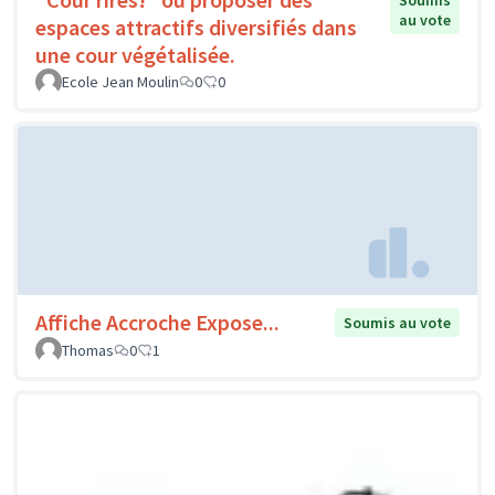
Soumis
au vote
espaces attractifs diversifiés dans
une cour végétalisée.
Ecole Jean Moulin
0
0
Affiche Accroche Expose...
Soumis au vote
Thomas
0
1