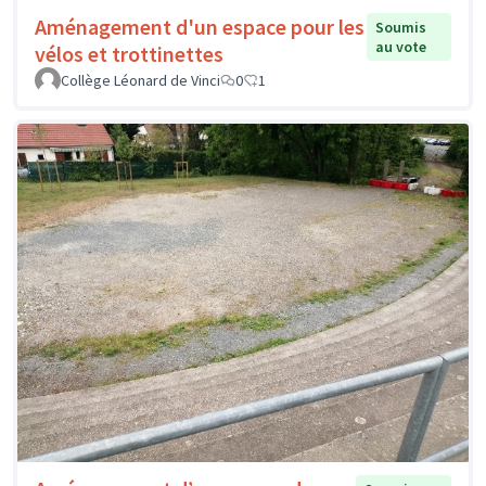
Aménagement d'un espace pour les
Soumis
au vote
vélos et trottinettes
Collège Léonard de Vinci
0
1