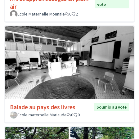
vote
air
Ecole Maternelle Monnaie
0
2
Balade au pays des livres
Soumis au vote
Ecole maternelle Mariaude
0
0