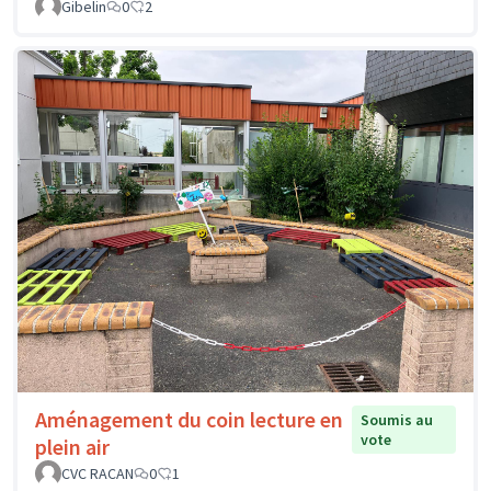
Gibelin
0
2
Aménagement du coin lecture en
Soumis au
vote
plein air
CVC RACAN
0
1