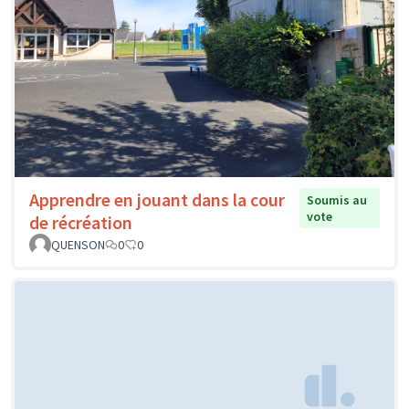
Apprendre en jouant dans la cour
Soumis au
vote
de récréation
QUENSON
0
0