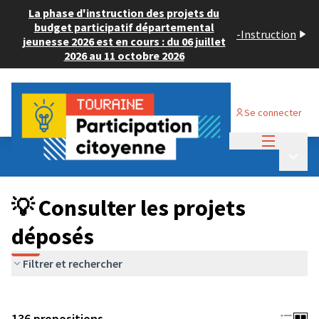
La phase d'instruction des projets du
budget participatif départemental
-
Instruction
jeunesse 2026 est en cours : du 06 juillet
2026 au 11 octobre 2026
Se connecter
Menu princi
Budget Participatif JEUNESSE 2024
/
Menu p
💡 Consulter les projets déposés
💡 Consulter les projets
déposés
Filtrer et rechercher
136 propositions