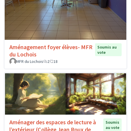
Aménagement foyer élèves- MFR
Soumis au
vote
du Lochois
MFR du Lochois
2
18
Aménager des espaces de lecture à
Soumis
au vote
l’extérieur (Collège Jean Roux de