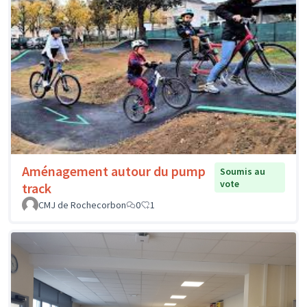
Aménagement autour du pump
Soumis au
vote
track
CMJ de Rochecorbon
0
1