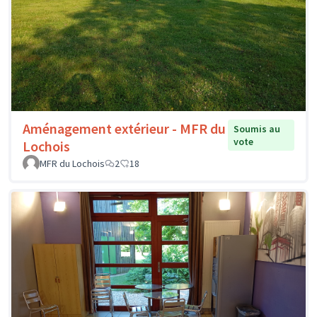
Aménagement extérieur - MFR du
Soumis au
vote
Lochois
MFR du Lochois
2
18