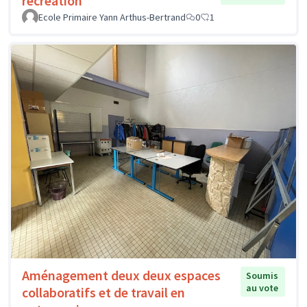
récréation
Ecole Primaire Yann Arthus-Bertrand
0
1
Aménagement deux deux espaces
Soumis
au vote
collaboratifs et de travail en