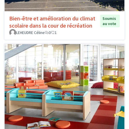
Bien-être et amélioration du climat
Soumis
au vote
scolaire dans la cour de récréation
LEHEUDRE Céline
0
1