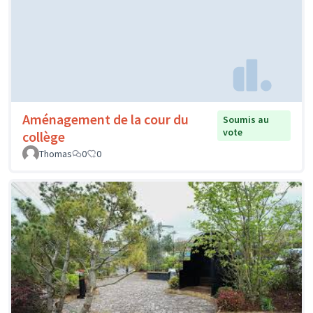
Aménagement de la cour du
Soumis au
vote
collège
Thomas
0
0