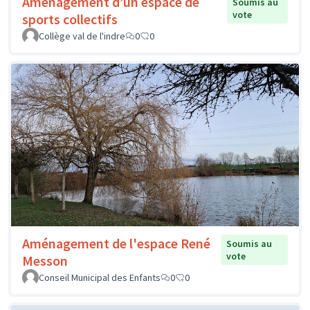
Aménagement d’un espace de
Soumis au
vote
sports collectifs
Collège val de l'indre
0
0
Aménagement de l'espace René
Soumis au
vote
Messon
Conseil Municipal des Enfants
0
0