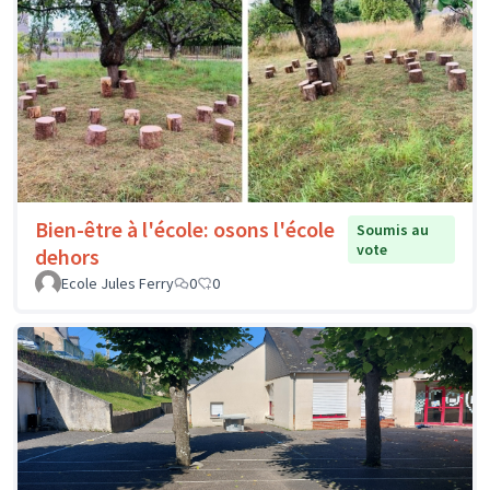
Bien-être à l'école: osons l'école
Soumis au
vote
dehors
Ecole Jules Ferry
0
0