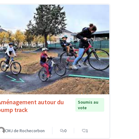
Aménagement autour du
Soumis au
vote
pump track
CMJ de Rochecorbon
0
1