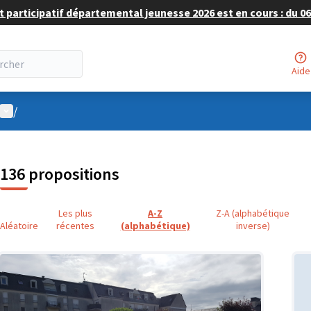
 participatif départemental jeunesse 2026 est en cours : du 06 
Aide
Menu utilisateur
/
136 propositions
Les plus
A-Z
Z-A (alphabétique
Aléatoire
récentes
(alphabétique)
inverse)