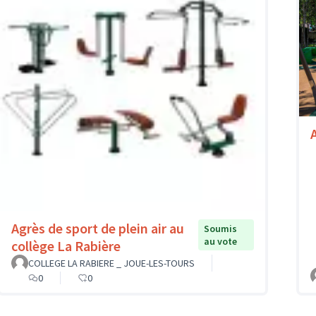
A
Agrès de sport de plein air au
Soumis
au vote
collège La Rabière
COLLEGE LA RABIERE _ JOUE-LES-TOURS
0
0