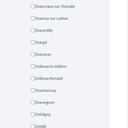
Chanceaux-sur-Choisille
Channay-sur-Lathan
Charentilly
Chargé
Charnizay
Château-la-Vallière
Château-Renault
Chaumussay
Chaveignes
Chédigny
Cheillé