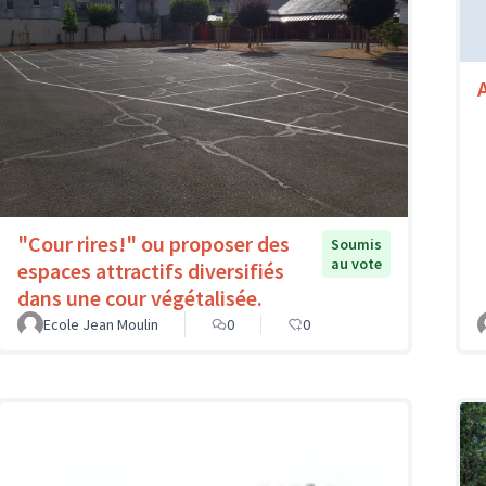
"Cour rires!" ou proposer des
Soumis
au vote
espaces attractifs diversifiés
dans une cour végétalisée.
Ecole Jean Moulin
0
0