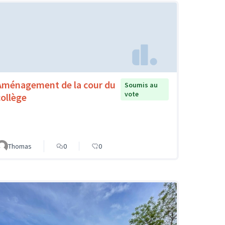
Aménagement de la cour du
Soumis au
vote
collège
Thomas
0
0