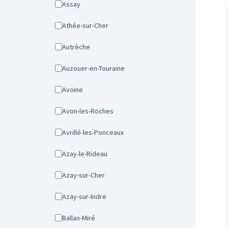
Assay
Athée-sur-Cher
Autrèche
Auzouer-en-Touraine
Avoine
Avon-les-Roches
Avrillé-les-Ponceaux
Azay-le-Rideau
Azay-sur-Cher
Azay-sur-Indre
Ballan-Miré