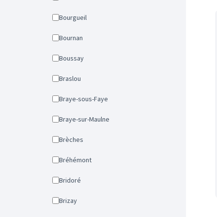
Bourgueil
Bournan
Boussay
Braslou
Braye-sous-Faye
Braye-sur-Maulne
Brèches
Bréhémont
Bridoré
Brizay