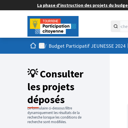
La phase d'instruction des projets du budget
Accueil
Menu principal
/
Budget Participatif JEUNESSE 2024
💡 Consulter
les projets
déposés
Le formulaire ci-dessous filtre
dynamiquement les résultats de la
recherche lorsque les conditions de
recherche sont modifiées.