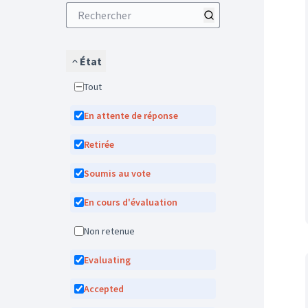
État
Tout
En attente de réponse
Retirée
Soumis au vote
En cours d'évaluation
Non retenue
Evaluating
Accepted