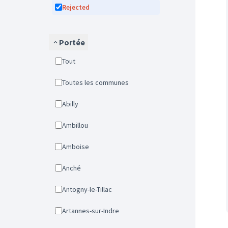
Rejected
Portée
Tout
Toutes les communes
Abilly
Ambillou
Amboise
Anché
Antogny-le-Tillac
Artannes-sur-Indre