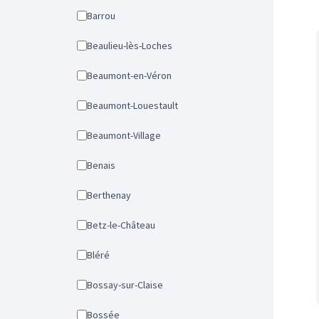
Barrou
Beaulieu-lès-Loches
Beaumont-en-Véron
Beaumont-Louestault
Beaumont-Village
Benais
Berthenay
Betz-le-Château
Bléré
Bossay-sur-Claise
Bossée