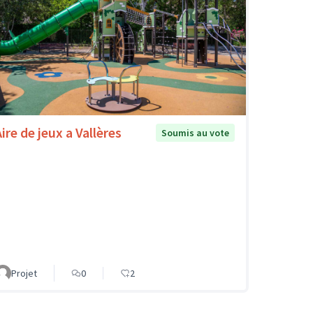
ire de jeux a Vallères
Soumis au vote
Projet
0
2