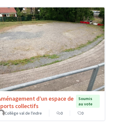
Aménagement d’un espace de
Soumis
au vote
sports collectifs
Collège val de l'indre
0
0