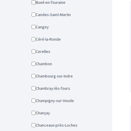
Bueil-en-Touraine
Candes-Saint-Martin
Cangey
Céré-la-Ronde
Cerelles
Chambon
Chambourg-sur-Indre
Chambray-lès-Tours
Champigny-sur-Veude
Chançay
Chanceaux-près-Loches