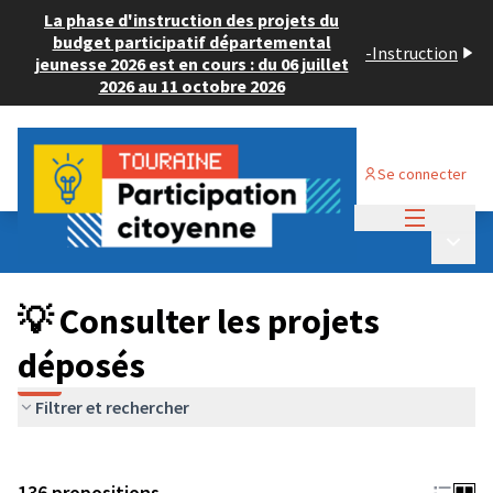
La phase d'instruction des projets du
budget participatif départemental
-
Instruction
jeunesse 2026 est en cours : du 06 juillet
2026 au 11 octobre 2026
Se connecter
Menu princi
Budget Participatif JEUNESSE 2024
/
Menu p
💡 Consulter les projets déposés
💡 Consulter les projets
déposés
Filtrer et rechercher
136 propositions