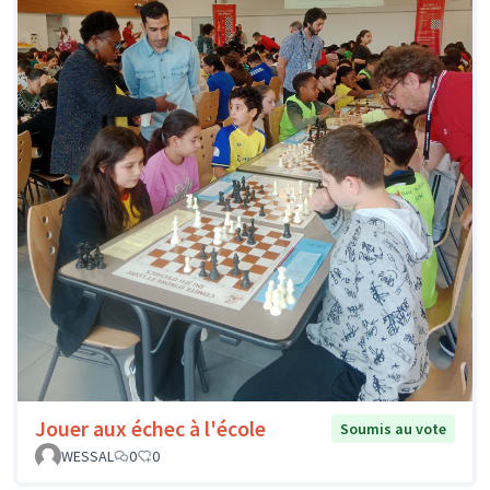
Jouer aux échec à l'école
Soumis au vote
WESSAL
0
0