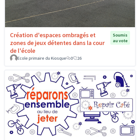
Création d'espaces ombragés et
Soumis
au vote
zones de jeux détentes dans la cour
de l'école
Ecole primaire du Kiosque
0
26