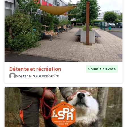
Détente et récréation
Soumis au vote
Morgane POIDEVIN
0
0