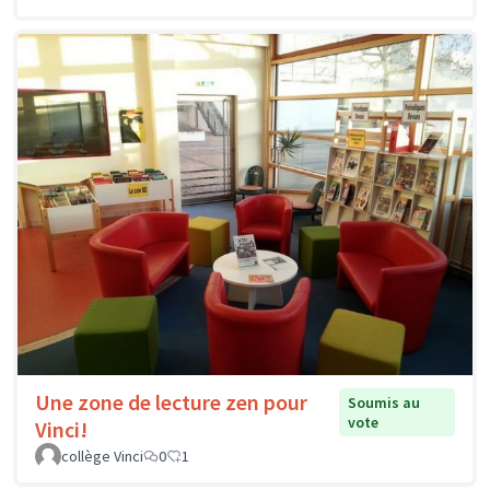
Une zone de lecture zen pour
Soumis au
vote
Vinci!
collège Vinci
0
1