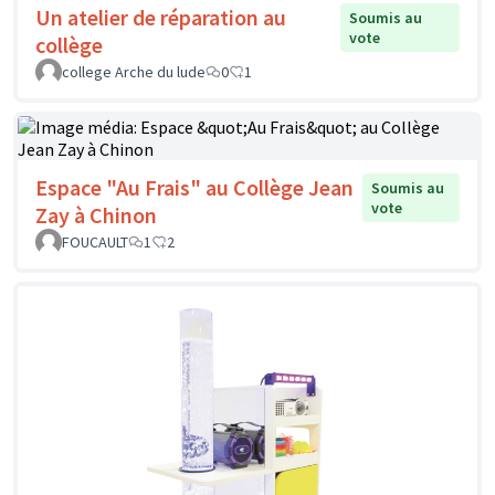
Un atelier de réparation au
Soumis au
vote
collège
college Arche du lude
0
1
Espace "Au Frais" au Collège Jean
Soumis au
vote
Zay à Chinon
FOUCAULT
1
2