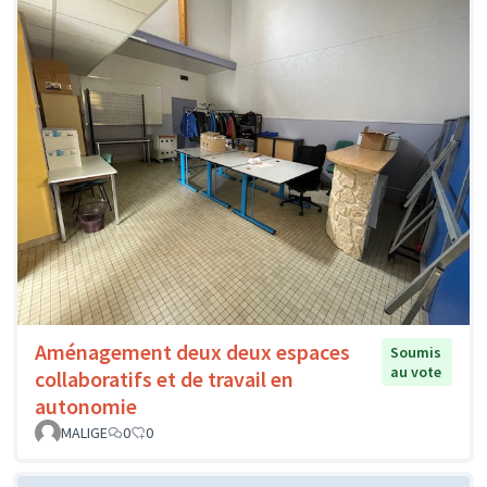
Aménagement deux deux espaces
Soumis
au vote
collaboratifs et de travail en
autonomie
MALIGE
0
0