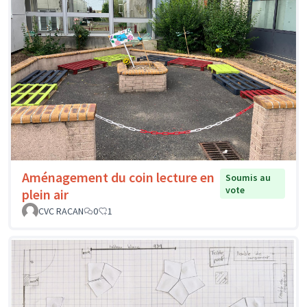
Aménagement du coin lecture en
Soumis au
vote
plein air
CVC RACAN
0
1