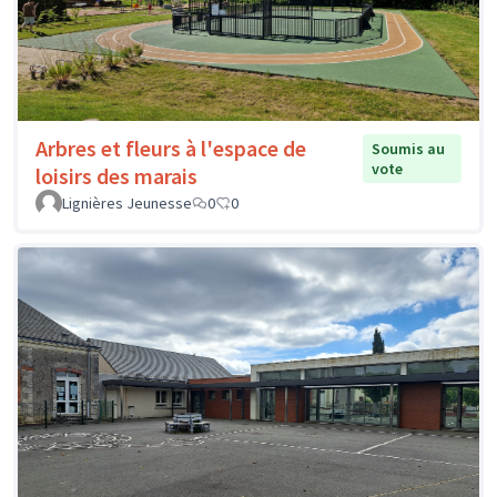
Arbres et fleurs à l'espace de
Soumis au
vote
loisirs des marais
Lignières Jeunesse
0
0