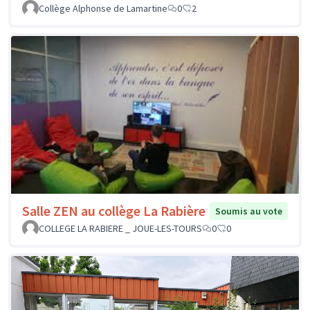
Collège Alphonse de Lamartine
0
2
Salle ZEN au collège La Rabière
Soumis au vote
COLLEGE LA RABIERE _ JOUE-LES-TOURS
0
0