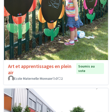
Art et apprentissages en plein
Soumis au
vote
air
Ecole Maternelle Monnaie
0
2