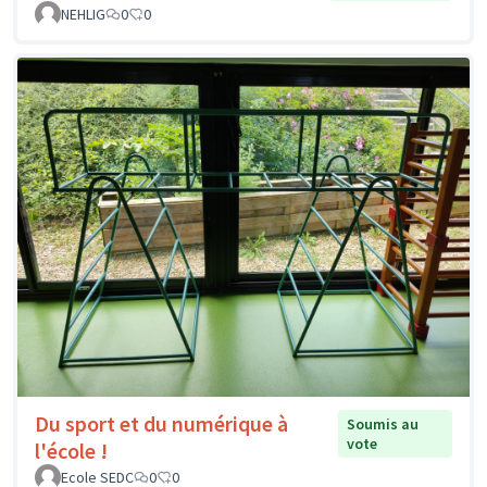
NEHLIG
0
0
Du sport et du numérique à
Soumis au
vote
l'école !
Ecole SEDC
0
0