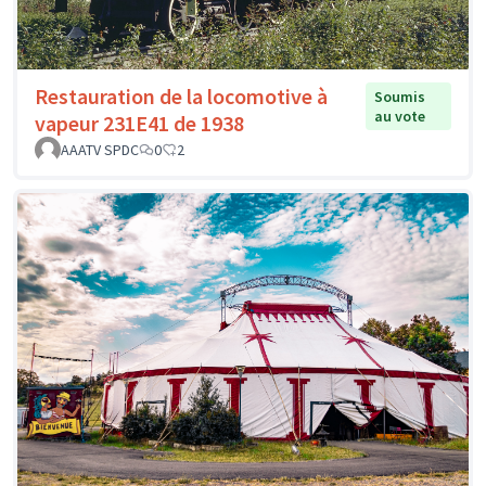
Restauration de la locomotive à
Soumis
au vote
vapeur 231E41 de 1938
AAATV SPDC
0
2