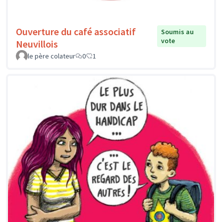
Ouverture du café associatif
Soumis au
vote
Neuvillois
le père colateur
0
1