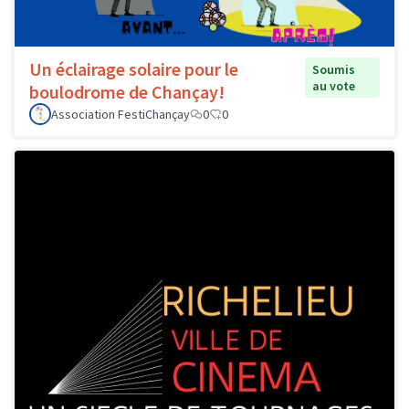
Un éclairage solaire pour le
Soumis
au vote
boulodrome de Chançay!
Association FestiChançay
0
0