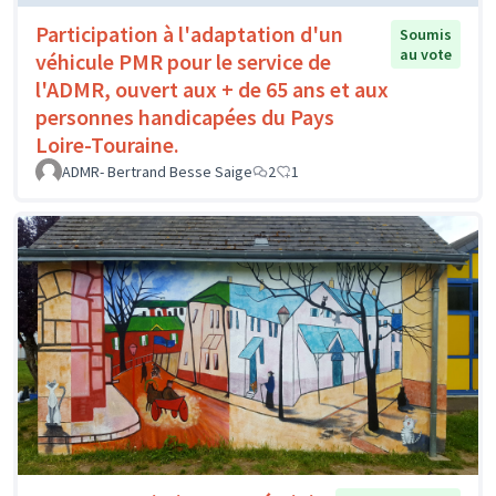
Participation à l'adaptation d'un
Soumis
au vote
véhicule PMR pour le service de
l'ADMR, ouvert aux + de 65 ans et aux
personnes handicapées du Pays
Loire-Touraine.
ADMR- Bertrand Besse Saige
2
1