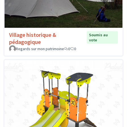
Village historique &
Soumis au
vote
pédagogique
Regards sur mon patrimoine
0
0