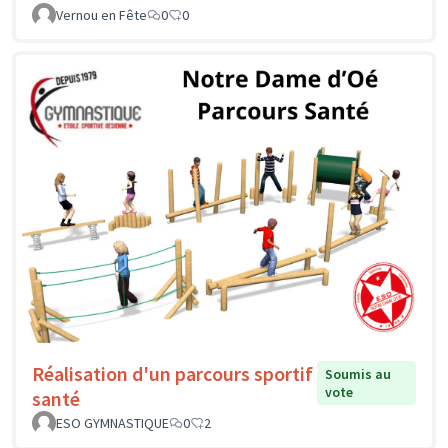
Vernou en Fête
0
0
Réalisation d'un parcours sportif
Soumis au
vote
santé
ESO GYMNASTIQUE
0
2