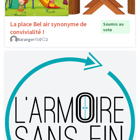
La place Bel air synonyme de
Soumis au
vote
convivialité !
Baranger
0
2