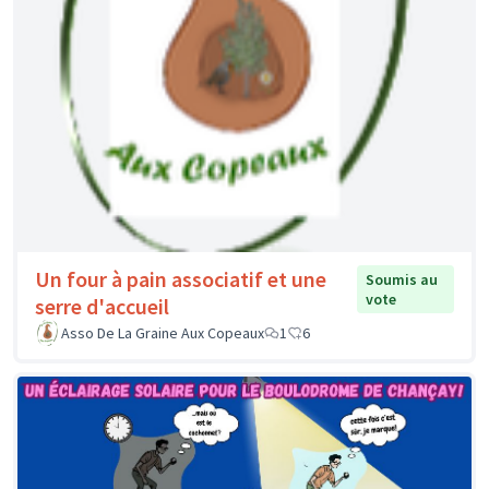
Un four à pain associatif et une
Soumis au
vote
serre d'accueil
Asso De La Graine Aux Copeaux
1
6