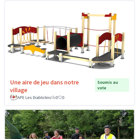
Une aire de jeu dans notre
Soumis au
vote
village
APE Les Diablotins
0
0