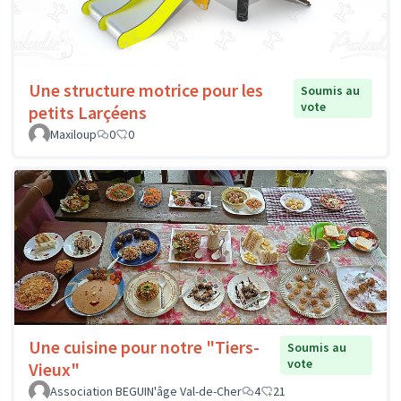
Une structure motrice pour les
Soumis au
vote
petits Larçéens
Maxiloup
0
0
Une cuisine pour notre "Tiers-
Soumis au
vote
Vieux"
Association BEGUIN'âge Val-de-Cher
4
21