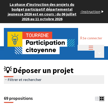
La phase d'instruction des projets du
budget participatif départemental
-
Instruction
jeunesse 2026 est en cours : du 06 juillet
2026 au 11 octobre 2026
Se connecter
Menu princi
Budget Participatif ADULTE 2024
/
Menu p
💡 Déposer un projet
💡 Déposer un projet
Filtrer et rechercher
69 propositions