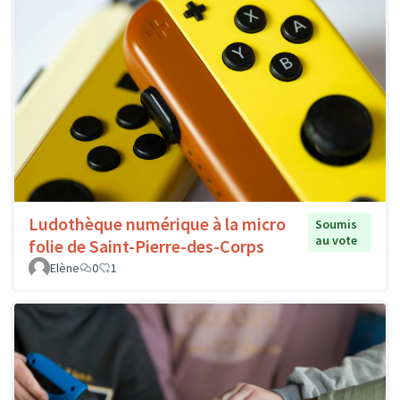
Ludothèque numérique à la micro
Soumis
au vote
folie de Saint-Pierre-des-Corps
Elène
0
1