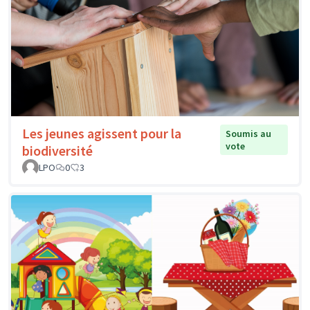
Les jeunes agissent pour la
Soumis au
vote
biodiversité
LPO
0
3