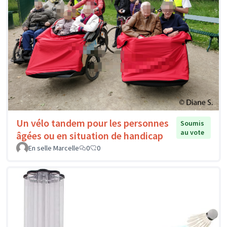
Un vélo tandem pour les personnes
Soumis
au vote
âgées ou en situation de handicap
En selle Marcelle
0
0