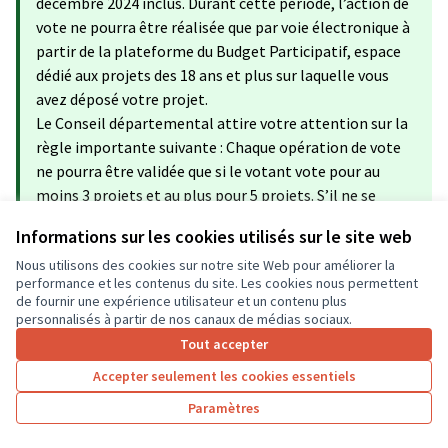
décembre 2024 inclus. Durant cette période, l’action de
vote ne pourra être réalisée que par voie électronique à
partir de la plateforme du Budget Participatif, espace
dédié aux projets des 18 ans et plus sur laquelle vous
avez déposé votre projet.
Le Conseil départemental attire votre attention sur la
règle importante suivante : Chaque opération de vote
ne pourra être validée que si le votant vote pour au
moins 3 projets et au plus pour 5 projets. S’il ne se
conforme pas à cette règle de votation, son vote ne
Informations sur les cookies utilisés sur le site web
sera pas pris en compte par la plateforme.
Nous utilisons des cookies sur notre site Web pour améliorer la
Merci,
performance et les contenus du site. Les cookies nous permettent
L’équipe du budget participatif.
de fournir une expérience utilisateur et un contenu plus
personnalisés à partir de nos canaux de médias sociaux.
Tout accepter
Village historique &
Accepter seulement les cookies essentiels
pédagogique
Paramètres