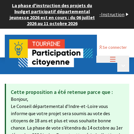
La phase d'instruction des projets du
budget participatif départemental
-
Instruction
jeunesse 2026 est en cours : du 06 juillet
2026 au 11 octobre 2026
Se connecter
Menu princi
Budget Participatif ADULTE 2024
/
Menu p
💡 Déposer un projet
Cette proposition a été retenue parce que :
Bonjour,
Le Conseil départemental d’Indre-et-Loire vous
informe que votre projet sera soumis au vote des
citoyens de 18 ans et plus et vous souhaite bonne
chance. La phase de vote s’étendra du 14 octobre au 1er