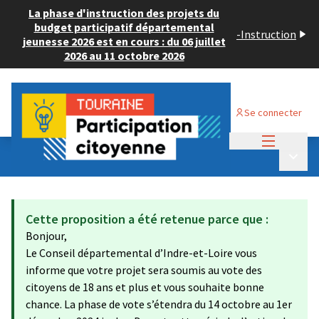
La phase d'instruction des projets du
budget participatif départemental
-
Instruction
jeunesse 2026 est en cours : du 06 juillet
2026 au 11 octobre 2026
Se connecter
Menu princi
Budget Participatif ADULTE 2024
/
Menu p
💡 Déposer un projet
Cette proposition a été retenue parce que :
Bonjour,
Le Conseil départemental d’Indre-et-Loire vous
informe que votre projet sera soumis au vote des
citoyens de 18 ans et plus et vous souhaite bonne
chance. La phase de vote s’étendra du 14 octobre au 1er