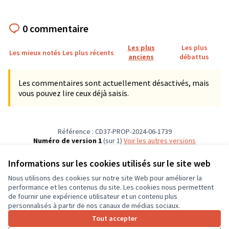
0 commentaire
Les plus
Les plus
Les mieux notés
Les plus récents
anciens
débattus
Les commentaires sont actuellement désactivés, mais
vous pouvez lire ceux déjà saisis.
Référence : CD37-PROP-2024-06-1739
Numéro de version 1
(sur 1)
voir les autres versions
Vérifiez l'empreinte numérique
Informations sur les cookies utilisés sur le site web
Nous utilisons des cookies sur notre site Web pour améliorer la
Conditions d'utilisation
performance et les contenus du site. Les cookies nous permettent
Paramètres des cookies
de fournir une expérience utilisateur et un contenu plus
CD37 sur X
CD37 sur Facebook
CD37 sur Instagram
CD37 sur YouTube
personnalisés à partir de nos canaux de médias sociaux.
(Lien externe)
(Lien externe)
(Lien externe)
(Lien externe)
Tout accepter