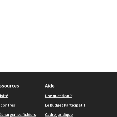
ssources
Aide
ivité
Une question ?
ncontres
Le Budget Participatif
écharger les fichiers
Cadre juridique