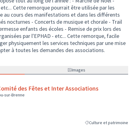
ropose tout au long de l'année : - Marché de Noël -
- etc... Cette remorque pourrait être utilisée par les
 au cours des manifestations et dans les différents
chés nocturnes - Concerts de musique et chorale - Trail
Kermesse enfants des écoles - Remise de prix lors des
ganisées par l'EPHAD - etc... Cette remorque, facile
lager physiquement les services techniques par une mise
apter à toutes les demandes des associations.
Images
mité des Fêtes et Inter Associations
ou-sur-Brenne
Culture et patrimoine
Filtrer les résultats de la ca