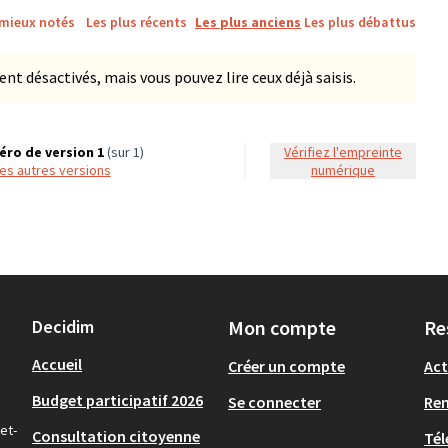
 mieux notés
Les plus récents
Les plus anciens
Les plus débattus
 désactivés, mais vous pouvez lire ceux déjà saisis.
ro de version 1
(sur 1)
Vérifiez l'empreinte
 les autres versions
numérique
Decidim
Mon compte
Re
Accueil
Créer un compte
Act
Budget participatif 2026
Se connecter
Re
et-
Consultation citoyenne
Tél