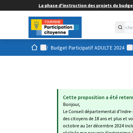
La phase d'instruction des projets du budget
Accueil
Menu principal
Me
/
Budget Participatif ADULTE 2024
Cette proposition a été reten
Bonjour,
Le Conseil départemental d’Indre-
des citoyens de 18 ans et plus et 
octobre au 1er décembre 2024 inclu
réalisée que par voie électronique 