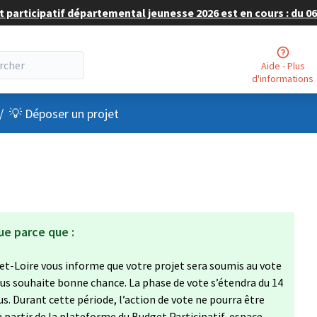
 participatif départemental jeunesse 2026 est en cours : du 06 
Aide - Plus
d'informations
nu utilisateur
/
💡 Déposer un projet
ue parce que :
et-Loire vous informe que votre projet sera soumis au vote
vous souhaite bonne chance. La phase de vote s’étendra du 14
s. Durant cette période, l’action de vote ne pourra être
à partir de la plateforme du Budget Participatif, espace