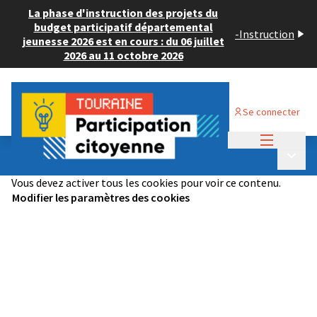
La phase d'instruction des projets du
budget participatif départemental
-
Instruction
jeunesse 2026 est en cours : du 06 juillet
2026 au 11 octobre 2026
Se connecter
Menu princi
Budget Participatif ADULTE 2024
/
Menu p
🏆Les projets lauréats
Vous devez activer tous les cookies pour voir ce contenu.
Modifier les paramètres des cookies