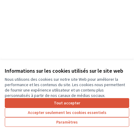
Informations sur les cookies utilisés sur le site web
Nous utilisons des cookies sur notre site Web pour améliorer la
Conditions d'utilisation
performance et les contenus du site. Les cookies nous permettent
Paramètres des cookies
de fournir une expérience utilisateur et un contenu plus
CD37 sur X
CD37 sur Facebook
CD37 sur Instagram
CD37 sur YouTube
personnalisés à partir de nos canaux de médias sociaux.
(Lien externe)
(Lien externe)
(Lien externe)
(Lien externe)
Tout accepter
Accepter seulement les cookies essentiels
Licence Cre
(Lien extern
Paramètres
(Lien externe)
Site réalisé grâce au
logiciel libre Decidim
.
(Lien externe)