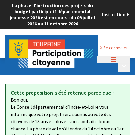
La phase d'instruction des projets du
budget participatif départemental
-
Instruction
jeunesse 2026 est en cours : du 06 juillet
2026 au 11 octobre 2026
Se connecter
Menu princi
Budget Participatif ADULTE 2024
/
Menu p
💡 Déposer un projet
Cette proposition a été retenue parce que :
Bonjour,
Le Conseil départemental d’Indre-et-Loire vous
informe que votre projet sera soumis au vote des
citoyens de 18 ans et plus et vous souhaite bonne
chance. La phase de vote s’étendra du 14 octobre au 1er