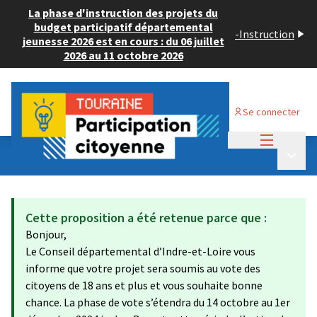
La phase d'instruction des projets du
budget participatif départemental
-
Instruction
jeunesse 2026 est en cours : du 06 juillet
2026 au 11 octobre 2026
Se connecter
Menu princi
Budget Participatif ADULTE 2024
/
Menu p
💡 Déposer un projet
Cette proposition a été retenue parce que :
Bonjour,
Le Conseil départemental d’Indre-et-Loire vous
informe que votre projet sera soumis au vote des
citoyens de 18 ans et plus et vous souhaite bonne
chance. La phase de vote s’étendra du 14 octobre au 1er