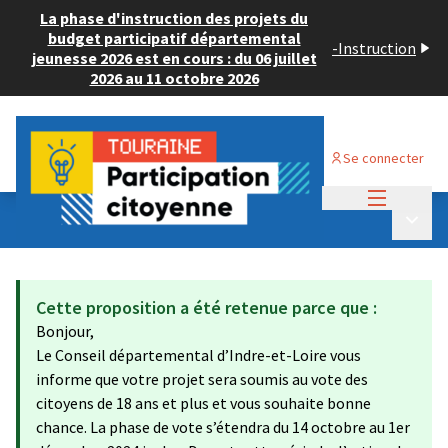
La phase d'instruction des projets du
budget participatif départemental
-
Instruction
jeunesse 2026 est en cours : du 06 juillet
2026 au 11 octobre 2026
Se connecter
Menu princi
Budget Participatif ADULTE 2024
/
Menu p
💡 Déposer un projet
Cette proposition a été retenue parce que :
Bonjour,
Le Conseil départemental d’Indre-et-Loire vous
informe que votre projet sera soumis au vote des
citoyens de 18 ans et plus et vous souhaite bonne
chance. La phase de vote s’étendra du 14 octobre au 1er