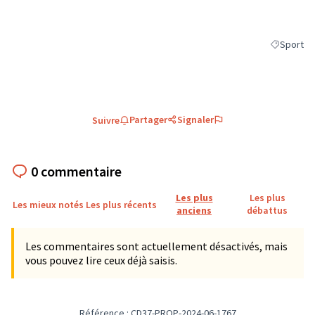
Sport
Filtrer les
Partager
Signaler
Suivre
0 commentaire
Les plus
Les plus
Les mieux notés
Les plus récents
anciens
débattus
Les commentaires sont actuellement désactivés, mais
vous pouvez lire ceux déjà saisis.
Référence : CD37-PROP-2024-06-1767