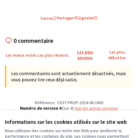
Partager
Signaler
Suivre
0 commentaire
Les plus
Les plus
Les mieux notés
Les plus récents
anciens
débattus
Les commentaires sont actuellement désactivés, mais
vous pouvez lire ceux déjà saisis.
Référence : CD37-PROP-2024-06-1865
Numéro de version 4
(sur 4)
voir les autres versions
Vérifiez l'empreinte numérique
Informations sur les cookies utilisés sur le site web
Nous utilisons des cookies sur notre site Web pour améliorer la
Conditions d'utilisation
performance et les contenus du site. Les cookies nous permettent
Paramètres des cookies