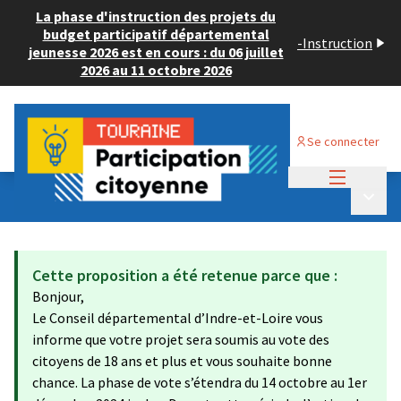
La phase d'instruction des projets du
budget participatif départemental
-
Instruction
jeunesse 2026 est en cours : du 06 juillet
2026 au 11 octobre 2026
Se connecter
Menu princi
Budget Participatif ADULTE 2024
/
Menu p
💡 Déposer un projet
Cette proposition a été retenue parce que :
Bonjour,
Le Conseil départemental d’Indre-et-Loire vous
informe que votre projet sera soumis au vote des
citoyens de 18 ans et plus et vous souhaite bonne
chance. La phase de vote s’étendra du 14 octobre au 1er